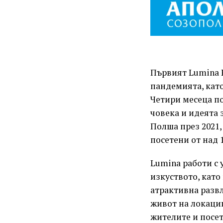
Първият Lumina P
пандемията, като
Четири месеца по
човека и идеята 
Полша през 2021,
посетени от над 1
Lumina работи с 
изкуството, като
атрактивна развл
живот на локации
жителите и посет