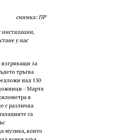
снимка: ПР
т инсталации,
стане у нас
, изгряващи за
където тръгва
редложи над 130
удожници – Марта
 километра в
не с различна
сталациите са
ъс
а музика, които
ад всеки ъгъл.