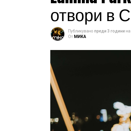
отвори в 
Публикувано
преди 3 години
на
От
МИКА