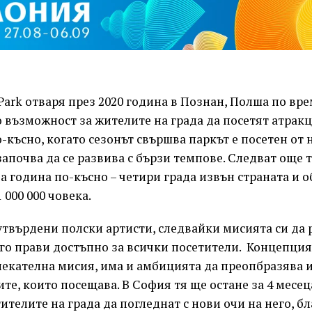
ark отваря през 2020 година в Познан, Полша по вре
 възможност за жителите на града да посетят атракц
-късно, когато сезонът свършва паркът е посетен от н
започва да се развива с бързи темпове. Следват още 
 а година по-късно – четири града извън страната и о
 000 000 човека.
утвърдени полски артисти, следвайки мисията си да
 го прави достъпно за всички посетители. Концепция
екателна мисия, има и амбицията да преопбразява и
те, които посещава. В София тя ще остане за 4 месец
ителите на града да погледнат с нови очи на него, б