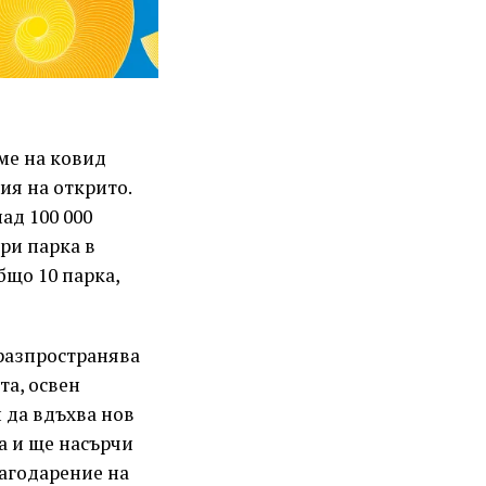
ме на ковид
ия на открито.
ад 100 000
три парка в
бщо 10 парка,
 разпространява
та, освен
 да вдъхва нов
а и ще насърчи
лагодарение на