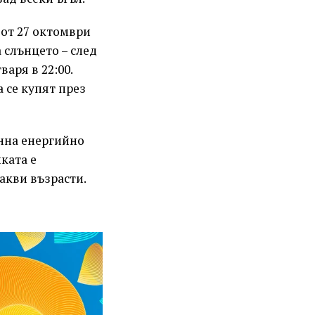
 от 27 октомври
 слънцето – след
варя в 22:00.
 се купят през
енна енергийно
ката е
акви възрасти.