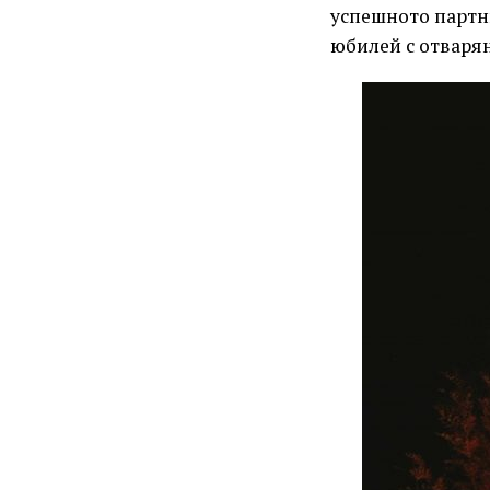
успешното партн
юбилей с отварян