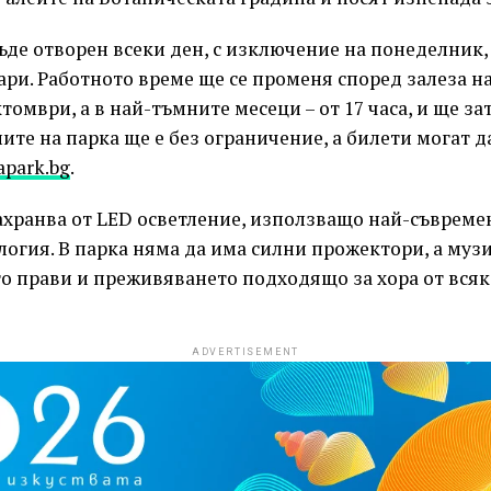
ъде отворен всеки ден, с изключение на понеделник,
ари. Работното време ще се променя според залеза на
октомври, а в най-тъмните месеци – от 17 часа, и ще зат
ите на парка ще е без ограничение, а билети могат да
park.bg
.
захранва от LED осветление, използващо най-съврем
огия. В парка няма да има силни прожектори, а музи
о прави и преживяването подходящо за хора от всяк
ADVERTISEMENT