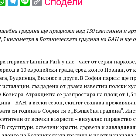
ebook
iber
WhatsApp
Telegram
Line
Copy
Сподели
Link
лшебна градина ще предложи над 130 светлинни и ар
,5 километра в Ботаническата градина на БАН и ще о
ри първият Lumina Park у нас – част от серия паркове
риод в 10 европейски града, сред които Познан, от 
га, Будапеща, Вилнюс и други. В София паркът ще п
т исталации, създадени от двама известни полски х
 Козиара. Атракцията се разпростира на площ от 1,5
ина – БАН, а всеки сезон, екипът създава преживява
рвата си година в София тя е „Вълшебна градина“. Ин
сетители от всички възрасти – визуално пиршество с
 скулптури, осветени храсти, дървета и завладяващ
 алеите на Ботаническата градина и носят изненада з