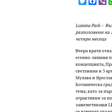
Twitter
Fac
V
Lumina Park – Въ
разположени на 1
четири месеца
Вчера врати отва
есенно-зимния пе
концепцията, Пра
светлинни и 3 ар
Мулава и Ярослав
Ботаническа град
тема, като за пъ
атрактивни за по
зашеметяващи LED
се намират около