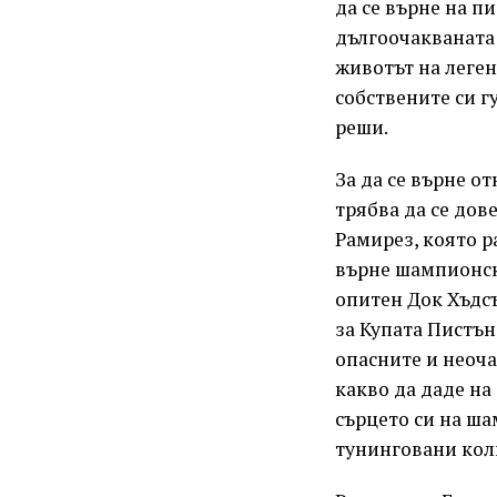
да се върне на п
дългоочакваната 
животът на леген
собствените си г
реши.
За да се върне о
трябва да се дов
Рамирез, която р
върне шампионска
опитен Док Хъдсъ
за Купата Пистън
опасните и неоча
какво да даде на
сърцето си на ша
тунинговани кол