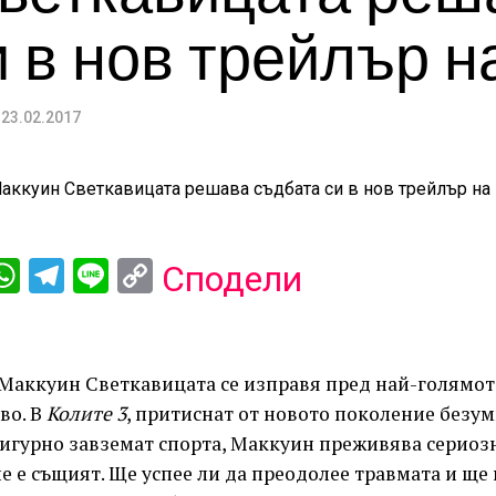
 в нов трейлър н
23.02.2017
ebook
iber
WhatsApp
Telegram
Line
Copy
Сподели
Link
. Маккуин Светкавицата се изправя пред най-голямот
во. В
Колите 3
, притиснат от новото поколение безум
сигурно завземат спорта, Маккуин преживява сериоз
не е същият. Ще успее ли да преодолее травмата и ще