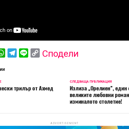
ebook
iber
WhatsApp
Telegram
Line
Copy
Сподели
Link
ИИ
Е
СЛЕДВАЩА ПУБЛИКАЦИЯ
чески трилър от Ахмед
Излиза „Орелиен”, един 
великите любовни роман
изминалото столетие!
ADVERTISEMENT