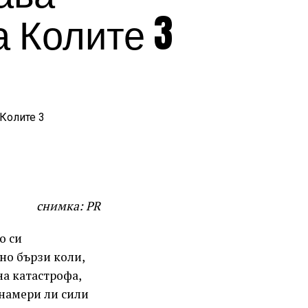
а Колите 3
снимка: PR
о си
но бързи коли,
на катастрофа,
 намери ли сили