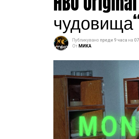
HBO Origin
чудовища“
Публикувано
преди 9 часа
на
07
От
МИКА