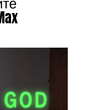
ите
Max