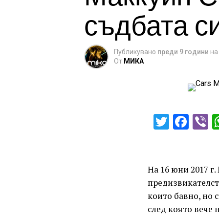
съдбата си
Публикувано
преди 9 години
на
От
МИКА
Twitter
Fac
V
На 16 юни 2017 г
предизвикателст
които бавно, но 
след която вече 