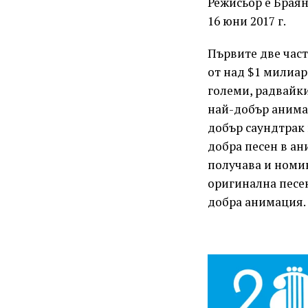
Режисьор е Браян
16 юни 2017 г.
Първите две част
от над $1 милиар
големи, радвайки
най-добър анима
добър саундтрак
добра песен в ан
получава и номи
оригинална песе
добра анимация.