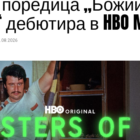
al поредица „Божи
 дебютира в HBO 
.08.2026