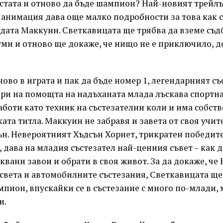
истата и отново да бъде шампион? Най-новият трейл
анимация дава още малко подробности за това как с
дата Маккуин. Светкавицата ще трябва да вземе съдб
уми и отново ще докаже, че нищо не е приключило, д
тново в играта и пак да бъде номер 1, легендарният с
ери на помощта на надъханата млада лъскава спортна
аботи като техник на състезателни коли и има собств
та титла. Маккуин не забравя и завета от своя учит
н. Невероятният Хъдсън Хорнет, трикратен победите
, дава на младия състезател най-ценния съвет – как да
квани завои и обрати в своя живот. За да докаже, че
 света и автомобилните състезания, Светкавицата ще
мпион, впускайки се в състезание с много по-млади,
и.