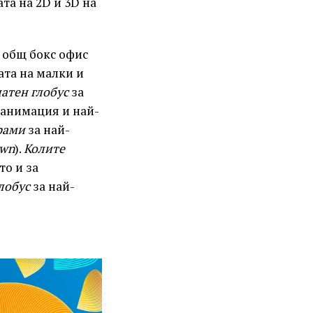
та на 2D и 3D на
и общ бокс офис
ата на малки и
атен глобус
за
 анимация и най-
рами
за най-
wn
).
Колите
то и за
глобус
за най-