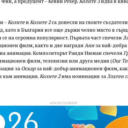
 Фий, а продуцент – Кевин Рехер.
Колите 3
идва в кина
и –
Колите
и
Колите 2
са донесли на своите създател
д, като в България все още държи челно място в сърц
 се на огромна популярност. Първата част спечели
Зл
ционен филм, както и две награди
Ани
за най-добра
 на анимация. Композиторът Ранди Нюман спечели
Г
имационен филм, телевизия или друга медия (
Our
To
нация за
Оскар
за най-добър анимационен филм, как
н към анимация.
Колите 2
има номинация за
Златен 
ADVERTISEMENT