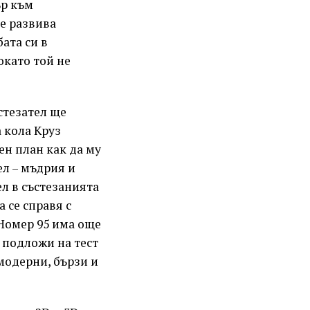
ър към
е развива
ата си в
окато той не
ъстезател ще
 кола Круз
ен план как да му
ел – мъдрия и
л в състезанията
 се справя с
 Номер 95 има още
 подложи на тест
 модерни, бързи и