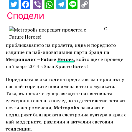
Twitter
Facebook
Viber
WhatsApp
Telegram
Line
Copy
Link
Сподели
С
приближаването на пролетта, идва и поредното
издание на най-иновативния парти бранд на
Метрополис – Future
Heroes
,
който ще се проведе
на 7 март 2014 в Зала Христо Ботев !
Поредицата всяка година представя за първи път у
нас най-горещите нови имена в техно музиката.
Така, въпреки че супер звездите на световната
електронна сцена в последното десетилетие остават
почти непроменени,
Metropolis
развиват и
поддържат българската електронна култура в крак с
най-модерните, различни и актуални световни
тенденции.