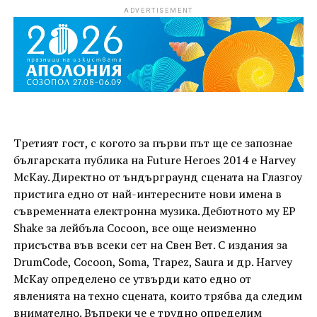
ADVERTISEMENT
Третият гост, с когото за първи път ще се запознае
българската публика на Future Heroes 2014 е Harvey
McKay. Директно от ъндърграунд сцената на Глазгоу
пристига едно от най-интересните нови имена в
съвременната електронна музика. Дебютното му EP
Shake за лейбъла Cocoon, все още неизменно
присъства във всеки сет на Свен Вет. С издания за
DrumCode, Cocoon, Soma, Trapez, Saura и др. Harvey
McKay определено се утвърди като едно от
явленията на техно сцената, които трябва да следим
внимателно. Въпреки че е трудно определим