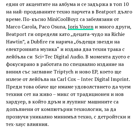
един от акцентите на албума и се задържа в топ 10
на най-продаваните техно парчета в Beatport дълго
време. По-късно MiniCoolBoyz са забелязани от
Marco Carola, Paco Osuna,
Joris Voorn
и много други,
Beatport ги определя като „децата-чудо на Richie
Hawtin”, а Dubfire ги нарича „бъдещи звезди на
електронната музика“ и издава два техни трака с
лейбъла си
Sci+Tec Digital Audio. В момента дуото е
фокусирано в работата по специално издание на
винил със заглавие Triptych и ново EP, което ще
излезе от лейбъла на Carl Cox – Intec Digital Imprint.
Преди това обаче ще имаме удоволствието да чуем
техния сет на живо – микс от традиционен и нов
хардуер, в който дръм и луупинг машините са
допълнени от компютърни технологии, за да
прозвучи уникално минимъл техно, с детройтски и
тех-хаус влияния.