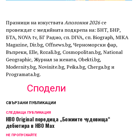
Празници на изкуствата
Аполония 2026
се
провеждат с медийната подкрепа на: БНТ, БНР,
БТА, NOVA tv, БГ Радио, сп. DIVA, сп. Biograph, MIKA
Magazine, Dir.bg, Offnews.bg, Черноморски фар,
Въпреки, Elle, Rozali.bg, Cosmopolitan.bg, National
Geographic, Журнал за жената, Obekti.bg,
Modernity.bg, Novinite.bg, Peika.bg, Cherga.bg и
Programata.bg.
Сподели
СВЪРЗАНИ ПУБЛИКАЦИИ
СЛЕДВАЩА ПУБЛИКАЦИЯ
HBO Original поредица „Божиите чудовища“
дебютира в HBO Max
НЕ ПРОПУСКАЙТЕ