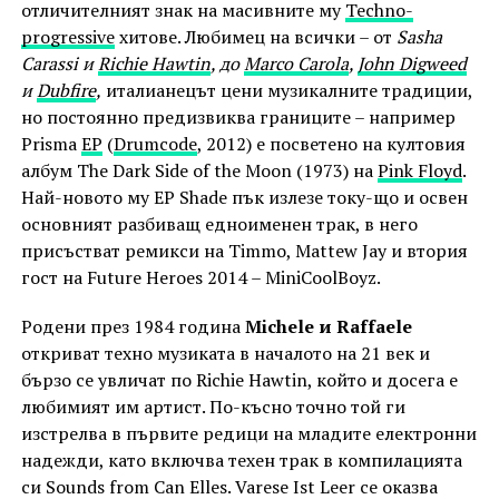
отличителният знак на масивните му
Techno-
progressive
хитове. Любимец на всички – от
Sasha
Carassi и
Richie Hawtin
, до
Marco Carola
,
John Digweed
и
Dubfire
,
италианецът цени музикалните традиции,
но постоянно предизвиква границите – например
Prisma
EP
(
Drumcode
, 2012) е посветено на култовия
албум The Dark Side of the Moon (1973) на
Pink Floyd
.
Най-новото му EP Shade пък излезе току-що и освен
основният разбиващ едноименен трак, в него
присъстват ремикси на Timmo, Mattew Jay и втория
гост на Future Heroes 2014 – MiniCoolBoyz.
Родени през 1984 година
Michele и Raffaele
откриват техно музиката в началото на 21 век и
бързо се увличат по Richie Hawtin, който и досега е
любимият им артист. По-късно точно той ги
изстрелва в първите редици на младите електронни
надежди, като включва техен трак в компилацията
си Sounds from Can Elles. Varese Ist Leer се оказва