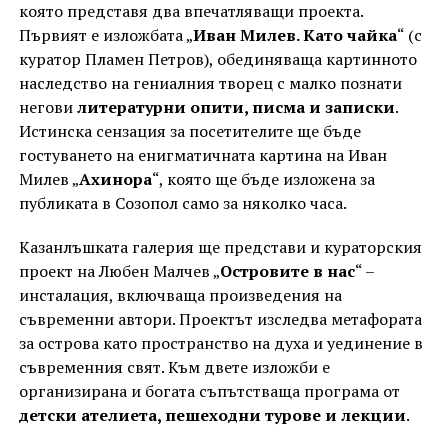
която представя два впечатляващи проекта.
Първият е изложбата „
Иван Милев. Като чайка
“ (с
куратор Пламен Петров), обединяваща картинното
наследство на гениалния творец с малко познати
негови
литературни опити, писма и записки
.
Истинска сензация за посетителите ще бъде
гостуването на енигматичната картина на Иван
Милев „
Ахинора
“, която ще бъде изложена за
публиката в Созопол само за няколко часа.
Казанлъшката галерия ще представи и кураторския
проект на Любен Малчев „
Островите в нас
“ –
инсталация, включваща произведения на
съвременни автори. Проектът изследва метафората
за острова като пространство на духа и уединение в
съвременния свят. Към двете изложби е
организирана и богата съпътстваща програма от
детски ателиета, пешеходни турове и лекции
.