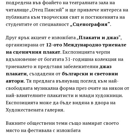
подредена във фоайето на театралната зала на
читалище „Отец Паисий“ и ще привлече интереса на
публиката към творческия свят и постиженията на
студентите от специалност
„Сценография“
.
Друг ярък акцент е изложбата „
Плакати и джаз
“,
организирана от
12-ото Международно триенале
на сценичния плакат
. Експозицията черпи
вдъхновение от богатата 31-годишна колекция на
триеналето и представя забележителни
джаз
плакати
, създадени от
български и световни
автори
. Тя предлага вълнуващ поглед към най-
свободната музикална форма през очите на някои от
най-влиятелните плакатисти и млади художници.
Експозицията може да бъде видяна в двора на
Художествената галерия.
Важните обществени теми също намират своето
място на фестивала с изложбата