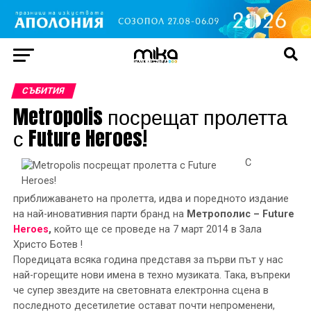
СЪБИТИЯ
Metropolis посрещат пролетта
с Future Heroes!
С
приближаването на пролетта, идва и поредното издание
на най-иновативния парти бранд на
Метрополис – Future
Heroes
,
който ще се проведе на 7 март 2014 в Зала
Христо Ботев !
Поредицата всяка година представя за първи път у нас
най-горещите нови имена в техно музиката. Така, въпреки
че супер звездите на световната електронна сцена в
последното десетилетие остават почти непроменени,