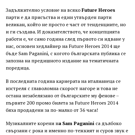
Задължително условие на всяко
Future Heroes
парти е да присъства и един утвърден парти
великан, който не просто е част от тенденциите, но
и ги създава. И доказателството, че концепцията
работи е, че само година след първото си идване у
нас, основен хедлайнер на Future Heroes 2014 ще
бъде Sam Paganini, с когото българската публика се
запозна на предишното издание на тематичната
поредица.
В последната година кариерата на италианеца се
изстреля с главоломна скорост нагоре и това не
остана незабелязано от българските му фенове –
първите 200 промо билета за Future Heroes 2014
бяха продадени за по-малко от 36 часа!
Музикалните корени н
а Sam Paganini
са дълбоко
свързани с рока и именно по-тежкият и суров звук е