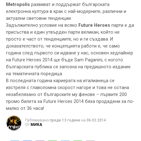
Metropolis
развиват и поддържат българската
електронна култура в крак с най-модерните, различни и
актуални световни тенденции.
Задължително условие на всяко
Future Heroes
парти е да
присъства и един утвърден парти великан, който не
просто е част от тенденциите, но и ги създава. И
доказателството, че концепцията работи е, че само
година след първото си идване у нас, основен хедлайнер
на Future Heroes 2014 ще бъде Sam Paganini, с когото
българската публика се запозна на предишното издание
на тематичната поредица.
В последната година кариерата на италианеца се
изстреля с главоломна скорост нагоре и това не остана
незабелязано от българските му фенове – първите 200
промо билета за Future Heroes 2014 бяха продадени за по-
малко от 36 часа!
Публикувано
преди 13 години
на
06.02.2014
От
МИКА