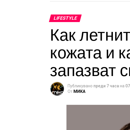
LIFESTYLE
Как летни
кожата и к
запазват с
Публикувано
преди 7 часа
на
07
От
МИКА