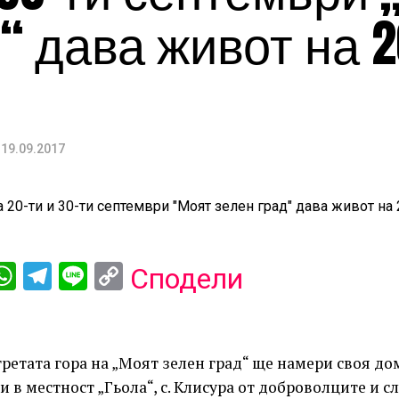
“ дава живот на 2
19.09.2017
ebook
iber
WhatsApp
Telegram
Line
Copy
Сподели
Link
ретата гора на „Моят зелен град“ ще намери своя дом
и в местност „Гьола“, с. Клисура от доброволците и 