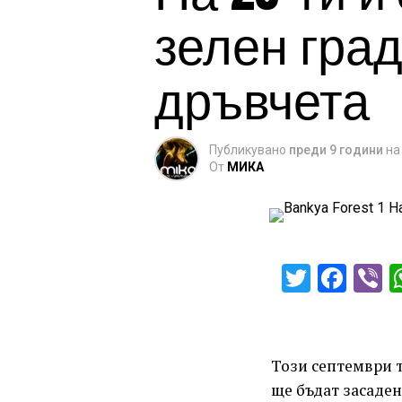
зелен град
дръвчета
Публикувано
преди 9 години
на
От
МИКА
Twitter
Fac
V
Този септември т
ще бъдат засаден