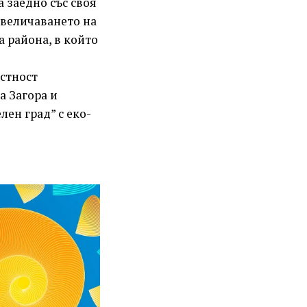
 заедно със своя
увеличаването на
а района, в който
естност
а Загора и
лен град” с еко-