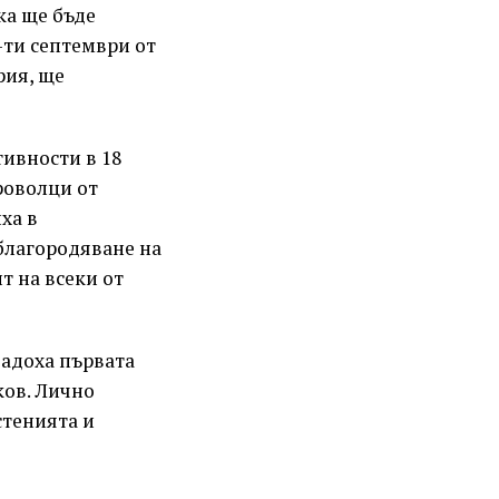
ка ще бъде
0-ти септември от
рия, ще
тивности в 18
роволци от
ха в
благородяване на
т на всеки от
дадоха първата
ков. Лично
стенията и