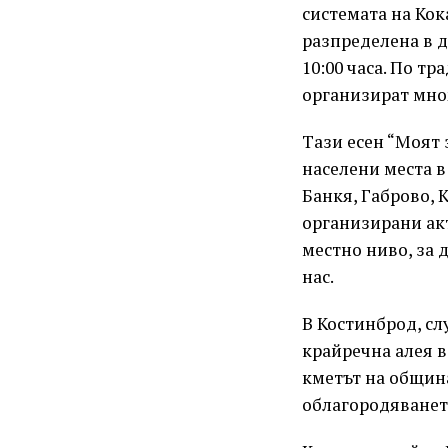
системата на Кок
разпределена в дв
10:00 часа. По т
организират мно
Tази есен “Моят 
населени места в
Банкя, Габрово, 
организирани акт
местно ниво, за 
нас.
В Костинброд, сл
крайречна алея 
кметът на общин
облагородяването