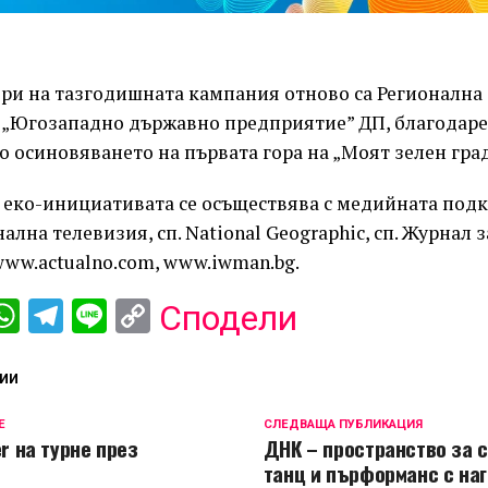
ри на тазгодишната кампания отново са Регионална
и „Югозападно държавно предприятие” ДП, благодаре
 осиновяването на първата гора на „Моят зелен град
 еко-инициативата се осъществява с медийната подк
лна телевизия, сп. National Geographic, сп. Журнал з
www.actualno.com, www.iwman.bg.
ebook
iber
WhatsApp
Telegram
Line
Copy
Сподели
Link
ИИ
Е
СЛЕДВАЩА ПУБЛИКАЦИЯ
er на турне през
ДНК – пространство за 
танц и пърформанс с на