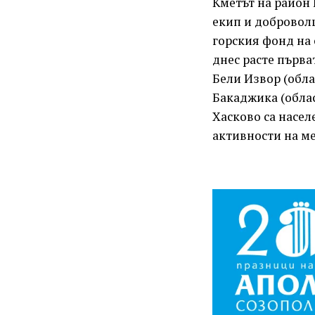
Кметът на район 
екип и доброволц
горския фонд на 
днес расте първа
Бели Извор (обла
Бакаджика (облас
Хасково са насел
активности на ме