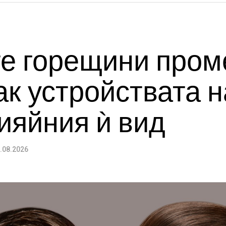
те горещини пром
ак устройствата н
ияйния ѝ вид
.08.2026