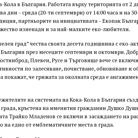
а-Кола в България. Работата върху територията от 2 д
а дни – сряда (20-ти септември) от 14:00 часа и на 3
радиция, партньорите на инициативата – Екопак Бълга
жество изненади и за най-малките еко-любители.
зелен град” чества своята десета годишнина с еко-ак
 България през месеците септември и октомври. Доб
Костинброд, Плевен, Русе и Търговище вече се включи
ивности по залесяване, почистване, обновяване и о
да покажат, че грижата за околната среда е ангажимен
ужителите на системата на Кока-Кола в България съз
в града, кръстена на именития гражданин Душко Душ
ата Трайко Младенов се включи в засаждането на ра
 на едно от емблематичните места в града.