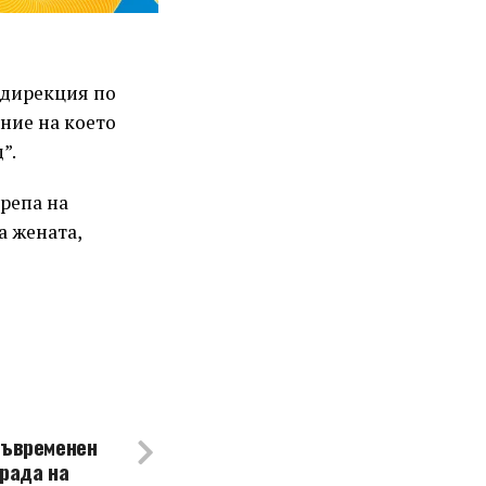
 дирекция по
ние на което
”.
репа на
а жената,
съвременен
града на