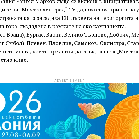
Банкя Рангел Марков също се включи в инициативата
ите на „Моят зелен град“. Те дадоха своя принос за 
страната като засадиха 120 дървета на територията н
та гора, създадена в рамките на еко кампанията.
ст Враца), Бургас, Варна, Велико Търново, Добрич, М
т Ямбол), Плевен, Пловдив, Самоков, Силистра, Стар
ените места, които предстои да се включат в „Моят зе
стно ниво.
ADVERTISEMENT