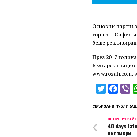
Основни партньо
горите – София 
беше реализирано
През 2017 година
Българска национа
www.rozali.com, 
Twitter
Fac
V
СВЪРЗАНИ ПУБЛИКАЦ
НЕ ПРОПУСКАЙТ
40 days lat
октомври