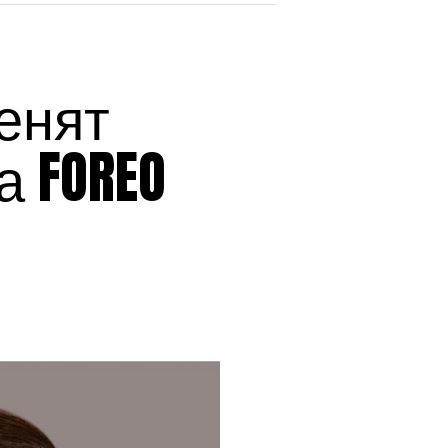
енят
а FOREO