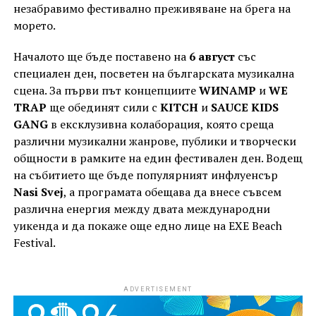
незабравимо фестивално преживяване на брега на
морето.
Началото ще бъде поставено на
6 август
със
специален ден, посветен на българската музикална
сцена. За първи път концепциите
WИNAMP
и
WE
TRAP
ще обединят сили с
KITCH
и
SAUCE KIDS
GANG
в ексклузивна колаборация, която среща
различни музикални жанрове, публики и творчески
общности в рамките на един фестивален ден. Водещ
на събитието ще бъде популярният инфлуенсър
Nasi Svej
, а програмата обещава да внесе съвсем
различна енергия между двата международни
уикенда и да покаже още едно лице на EXE Beach
Festival.
ADVERTISEMENT