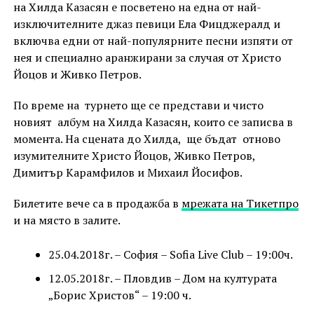
на Хилда Казасян е посветено на една от най-
изключителните джаз певици Ела Фицджералд и
включва едни от най-популярните песни изпяти от
нея и специално аранжирани за случая от Христо
Йоцов и Живко Петров.
По време на турнето ще се представи и чисто
новият албум на Хилда Казасян, които се записва в
момента. На сцената до Хилда, ще бъдат отново
изумителните Христо Йоцов, Живко Петров,
Димитър Карамфилов и Михаил Йосифов.
Билетите вече са в продажба в
мрежата на Тикетпро
и на място в залите.
25.04.2018г. – София – Sofia Live Club – 19:00ч.
12.05.2018г. – Пловдив – Дом на културата
„Борис Христов“ – 19:00 ч.