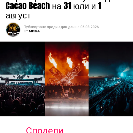
Cacao Beach на 31 юли и 1
август
Публикувано
преди един ден
на
06.08.2026
От
МИКА
Сподели