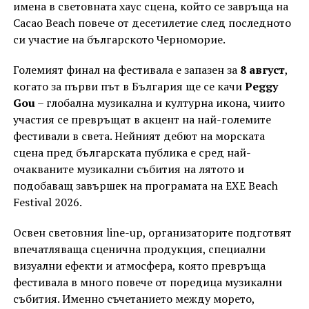
имена в световната хаус сцена, който се завръща на
Cacao Beach повече от десетилетие след последното
си участие на българското Черноморие.
Големият финал на фестивала е запазен за
8 август
,
когато за първи път в България ще се качи
Peggy
Gou
– глобална музикална и културна икона, чиито
участия се превръщат в акцент на най-големите
фестивали в света. Нейният дебют на морската
сцена пред българската публика е сред най-
очакваните музикални събития на лятото и
подобаващ завършек на програмата на EXE Beach
Festival 2026.
Освен световния line-up, организаторите подготвят
впечатляваща сценична продукция, специални
визуални ефекти и атмосфера, която превръща
фестивала в много повече от поредица музикални
събития. Именно съчетанието между морето,