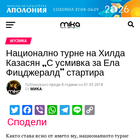
МУЗИКА
Национално турне на Хилда
Казасян „С усмивка за Ела
Фицджералд“ стартира
Публикувано
преди 8 години
на
01.03.2018
От
МИКА
Twitter
Facebook
Viber
WhatsApp
Telegram
Line
Copy
Link
Сподели
Както става ясно от името му, националното турне