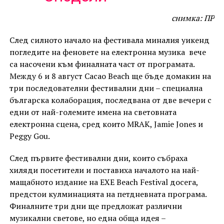
снимка: ПР
След силното начало на фестивала миналия уикенд
погледите на феновете на електронна музика вече
са насочени към финалната част от програмата.
Между 6 и 8 август Cacao Beach ще бъде домакин на
три последователни фестивални дни – специална
българска колаборация, последвана от две вечери с
едни от най-големите имена на световната
електронна сцена, сред които MRAK, Jamie Jones и
Peggy Gou.
След първите фестивални дни, които събраха
хиляди посетители и поставиха началото на най-
мащабното издание на EXE Beach Festival досега,
предстои кулминацията на петдневната програма.
Финалните три дни ще предложат различни
музикални светове, но една обща идея –