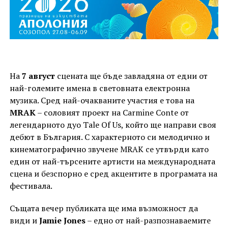
На
7 август
сцената ще бъде завладяна от едни от
най-големите имена в световната електронна
музика. Сред най-очакваните участия е това на
MRAK
– соловият проект на Carmine Conte от
легендарното дуо Tale Of Us, който ще направи своя
дебют в България. С характерното си мелодично и
кинематографично звучене MRAK се утвърди като
един от най-търсените артисти на международната
сцена и безспорно е сред акцентите в програмата на
фестивала.
Същата вечер публиката ще има възможност да
види и
Jamie Jones
– едно от най-разпознаваемите