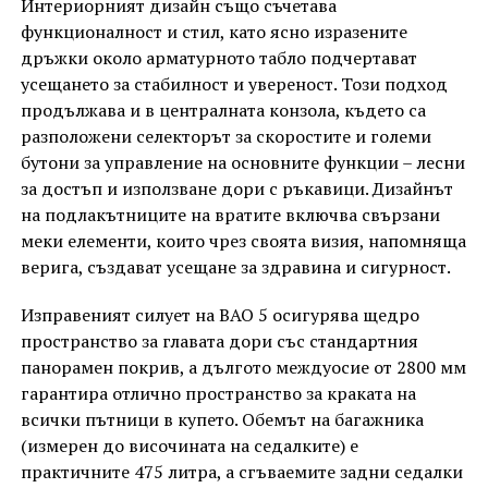
Интериорният дизайн също съчетава
функционалност и стил, като ясно изразените
дръжки около арматурното табло подчертават
усещането за стабилност и увереност. Този подход
продължава и в централната конзола, където са
разположени селекторът за скоростите и големи
бутони за управление на основните функции – лесни
за достъп и използване дори с ръкавици. Дизайнът
на подлакътниците на вратите включва свързани
меки елементи, които чрез своята визия, напомняща
верига, създават усещане за здравина и сигурност.
Изправеният силует на BAO 5 осигурява щедро
пространство за главата дори със стандартния
панорамен покрив, а дългото междуосие от 2800 мм
гарантира отлично пространство за краката на
всички пътници в купето. Обемът на багажника
(измерен до височината на седалките) е
практичните 475 литра, а сгъваемите задни седалки