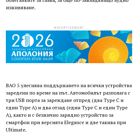
изживяване.
ADVERTISEMENT
BAO 5 улеснява поддържането на всички устройства
заредени по време на път. Автомобилът разполага с
три USB порта за зареждане отпред (два Type C и
един Type A) и два отзад (един Type C и един Type
A), както и с безжично зарядно устройство за
смартфон при версията Elegance и две такива при
Ultimate.