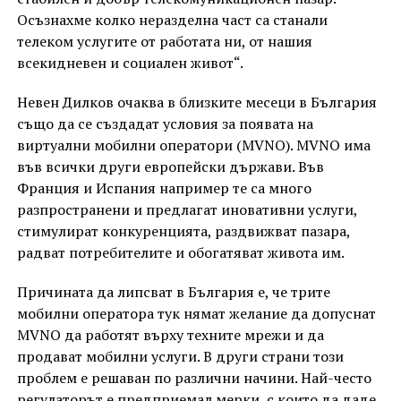
Осъзнахме колко неразделна част са станали
телеком услугите от работата ни, от нашия
всекидневен и социален живот“.
Невен Дилков очаква в близките месеци в България
също да се създадат условия за появата на
виртуални мобилни оператори (MVNO). МVNO има
във всички други европейски държави. Във
Франция и Испания например те са много
разпространени и предлагат иновативни услуги,
стимулират конкуренцията, раздвижват пазара,
радват потребителите и обогатяват живота им.
Причината да липсват в България е, че трите
мобилни оператора тук нямат желание да допуснат
MVNO да работят върху техните мрежи и да
продават мобилни услуги. В други страни този
проблем е решаван по различни начини. Най-често
регулаторът е предприемал мерки, с които да даде