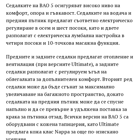
Седалките на BAO 5 осигуряват високо ниво на
комфорт, опора и гъвкавост. Седалките на водача и
предния пътник предлагат съответно електрическо
регулиране в осем и шест посоки, като и двете
разполагат с електрическа лумбална настройка в
четири посоки и 10-точкова масажна функция.
Предните и задните седалки предлагат отопление и
вентилация (при версиите Ultimate), а задните
седалки разполагат с регулируем ъгъл на
облегалката за допълнителен комфорт. Вторият ред
седалки може да бъде сгънат за максимално
увеличаване на багажното пространство, докато
седалката на предния пътник може да се спусне
напълно и да се превърне в удължена поставка за
крака за пътника отзад. Всички версии на BAO 5 са
оборудвани с кожена тапицерия, като Ultimate
предлага кожа клас Nappa за още по-изискано
усещане.