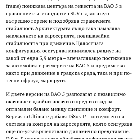
frame) понижава центъра на тежестта на BAO 5 в
сравнение със стандартен SUV с двигател с
вътрешно горене и подобрява страничната
стабилност. Архитектурата също така намалява
накланянето на каросерията, повишавайки
стабилността при движение. Цялостната
конфигурация осигурява минимален радиус на
завой от едва 5,9 метра – впечатляващо постижение
за автомобил с размерите на BAO 5 и предимство
както при движение в градска среда, така и при по-
тесни офроуд маршрути.
И двете версии на BAO 5 разполагат с независимо
окачване с двойни носачи отпред и отзад за
оптимален баланс между сцепление и комфорт.
Версията Ultimate добавя DiSus-P – интелигентна
система за контрол на каросерията, която осигурява
още по-усъвършенствано динамично представяне.
DiSus-P непрекъснато обработва информация от над