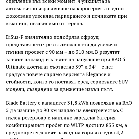
сцепление във всеки момент. Функцията за
автоматично изравняване на каросерията с едно
докосване улеснява паркирането и почивката при
къмпинг, независимо от терена.
DiSus-P значително подобрява офроуд
представянето чрез възможността да увеличи
пътния просвет с 90 мм – до 310 мм. В резултат
ъгълът на заход и ъгълът на напускане при BAO 5
Ultimate достигат съответно 39° и 34° – с пет
градуса повече спрямо версията Elegance и
стойности, които го поставят сред сериозните SUV
модели, създадени за движение извън пътя.
Blade Battery с капацитет 31,8 kWh позволява на BAO
5 да измине до 90 км изцяло на електричество. С
пълен резервоар и напълно заредена батерия
комбинираният пробег по WLTP достига 835 км, а
среднопретегленият разход на гориво е едва 4,2