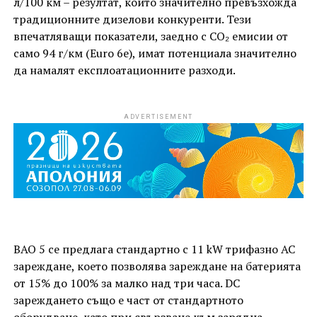
л/100 км – резултат, който значително превъзхожда
традиционните дизелови конкуренти. Тези
впечатляващи показатели, заедно с CO₂ емисии от
само 94 г/км (Euro 6e), имат потенциала значително
да намалят експлоатационните разходи.
ADVERTISEMENT
BAO 5 се предлага стандартно с 11 kW трифазно AC
зареждане, което позволява зареждане на батерията
от 15% до 100% за малко над три часа. DC
зареждането също е част от стандартното
оборудване, като при свързване към зарядна