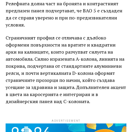
Релефната долна част на бронята и контрастният
предпазен панел подчертават, че BAO 5 е създаден
да се справя уверено и при по-предизвикателни
условия.
Страничният профил се отличава с дълбоко
оформени повърхности на вратите и квадратни
арки на калниците, които разчупват силуета на
автомобила. Силно изразената A-колона, линията на
покрива, подчертана от стандартните алуминиеви
релси, и почти вертикалната D-колона оформят
страничните прозорци по начин, който създава
усещане за здравина и защита. Допълнителен акцент
в цвета на каросерията е интегриран и в
дизайнерския панел над C-колоната.
ADVERTISEMENT