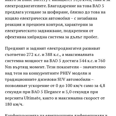
електродвигателите. Благодарение на това BAO 5
предлага усещане за шофиране, близко до това на
изцяло електрически автомобил – с незабавна
реакция и прецизен контрол, характерни за
електрическото задвижване, подкрепени от
ефективна хибридна система за дълъг пробег.
Предният и задният електродвигател развиват
съответно 272 к.с. и 388 к.с., а максималната
системна мощност на BAO 5 достига 544 к.с. и 760
Nm въртящ момент. Тези показатели – значително
над тези на конкурентните PHEV модели и
традиционните дизелови SUV автомобили –
позволяват ускорение от 0 до 100 км/ч само за 4,8
секунди при BAO 5 Elegance и 5,0 секунди при
версията Ultimate, както и максимална скорост от
180 км/ч.
Конфигурацията на електронните диференциали в