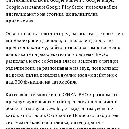
Google Assistant и Google Play Store, позволявайки
инсталирането на стотици допълнителни
приложения.
Освен това пътникът отпред разполага със собствен
широкоекранен дисплей, разположен директно
пред седалката му, който позволява самостоятелно
използване на развлекателната система. BAO 5
разполага и със собствен гласов асистент с четири
отделни зони за разпознаване на звук, позволяващ
на всеки пътник индивидуално взаимодействие с
над 300 функции на автомобила.
Както всички модели на DENZA, BAO 5 разполага с
премиум аудиосистема от френския специалист в
областта на звука Devialet, създадена за усещане
като в кино салон. Със своите 18 високоговорителя
системата включва и такива, интегрирани в
облегалките за глава, за още по-завладяващо аудио