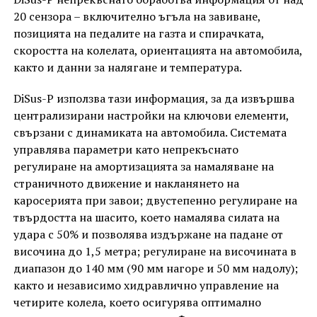
20 сензора – включително ъгъла на завиване,
позицията на педалите на газта и спирачката,
скоростта на колелата, ориентацията на автомобила,
както и данни за налягане и температура.
DiSus-P използва тази информация, за да извършва
централизирани настройки на ключови елементи,
свързани с динамиката на автомобила. Системата
управлява параметри като непрекъснато
регулиране на амортизацията за намаляване на
страничното движение и накланянето на
каросерията при завои; двустепенно регулиране на
твърдостта на шасито, което намалява силата на
удара с 50% и позволява издържане на падане от
височина до 1,5 метра; регулиране на височината в
диапазон до 140 мм (90 мм нагоре и 50 мм надолу);
както и независимо хидравлично управление на
четирите колела, което осигурява оптимално