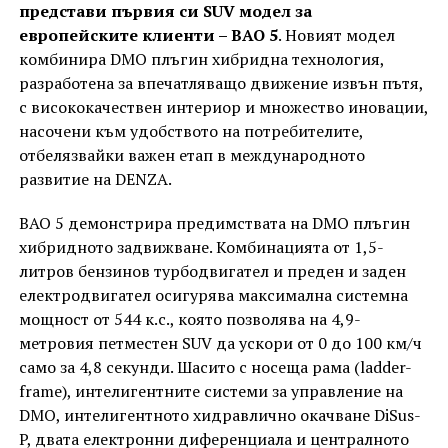
представи първия си SUV модел за
европейските клиенти – BAO 5
. Новият модел
комбинира DMO плъгин хибридна технология,
разработена за впечатляващо движение извън пътя,
с висококачествен интериор и множество иновации,
насочени към удобството на потребителите,
отбелязвайки важен етап в международното
развитие на DENZA.
BAO 5 демонстрира предимствата на DMO плъгин
хибридното задвижване. Комбинацията от 1,5-
литров бензинов турбодвигател и преден и заден
електродвигател осигурява максимална системна
мощност от 544 к.с., която позволява на 4,9-
метровия петместен SUV да ускори от 0 до 100 км/ч
само за 4,8 секунди. Шасито с носеща рама (ladder-
frame), интелигентните системи за управление на
DMO, интелигентното хидравлично окачване DiSus-
P, двата електронни диференциала и централното