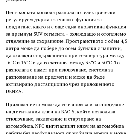
Централната конзола разполага с електрически
регулируем държач за чаши с функция за
повдигане, както и с още една иновативна функция
за премиум SUV сегмента – охлаждащо и отопляемо
отделение за съхранение. Пространството с обем 4,5
литра може да побере до осем бутилки с напитки,
да охлажда съдържанието при температура между
-6°C и 15°C и да го затопля между 35°C и 50°C. То
разполага с памет при изключване, система за
разпознаване на предмети и може да бъде
активирано дистанционно чрез приложението
DENZA.
Приложението може да се използва и за споделяне
на дигиталния ключ на BAO 5, който позволява
отключване, заключване и стартиране на
автомобила. NFC дигиталният ключ на автомобила
работи без необходимост от мобилна мрежа и може