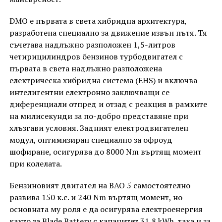
DMO е първата в света хибридна архитектура,
разработена специално за движение извън пътя. Тя
съчетава надлъжно разположен 1,5-литров
четирицилиндров бензинов турбодвигател с
първата в света надлъжно разположена
електрическа хибридна система (EHS) и включва
интелигентни електронно заключващи се
диференциали отпред и отзад с реакция в рамките
на милисекунди за по-добро представяне при
хлъзгави условия. Задният електродвигателен
модул, оптимизиран специално за офроуд
шофиране, осигурява до 8000 Nm въртящ момент
при колелата.
Бензиновият двигател на BAO 5 самостоятелно
развива 150 к.с. и 240 Nm въртящ момент, но
основната му роля е да осигурява електроенергия
както за Blade Battery с капацитет 31,8 kWh, така и за