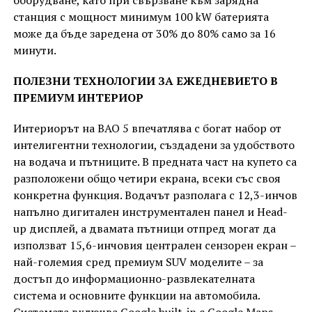
станция с мощност минимум 100 kW батерията
може да бъде заредена от 30% до 80% само за 16
минути.
ПОЛЕЗНИ ТЕХНОЛОГИИ ЗА ЕЖЕДНЕВИЕТО В
ПРЕМИУМ ИНТЕРИОР
Интериорът на BAO 5 впечатлява с богат набор от
интелигентни технологии, създадени за удобството
на водача и пътниците. В предната част на купето са
разположени общо четири екрана, всеки със своя
конкретна функция. Водачът разполага с 12,3-инчов
напълно дигитален инструментален панел и Head-
up дисплей, а двамата пътници отпред могат да
използват 15,6-инчовия централен сензорен екран –
най-големия сред премиум SUV моделите – за
достъп до информационно-развлекателната
система и основните функции на автомобила.
Системата включва Google built-in с Google Maps,