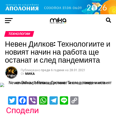
TЕХНОЛОГИИ
Невен Дилков: Технологиите и
новият начин на работа ще
останат и след пандемията
Публикувано
преди 6 години
на
28.01.2021
От
МИКА
Twitter
Facebook
Viber
WhatsApp
Telegram
Line
Copy
Link
Сподели