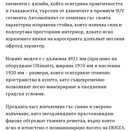
елементи с дизайн, който осигурява практичността
и гъвкавостта, търсени от клиентите в премиум SUV
сегмента. Автомобилът се отличава със своята
характерна изправена стойка, която излъчва сила и
подчертава просторния интериор, докато ясно
изразените линии на каросерията допълват неговия
офроуд характер.
Новият модел е с дължина 4921 мм (при ниво на
оборудване Ultimate), ширина 1970 мм и височина
1920 мм – размери, които осигуряват отлично
пространство в купето, като същевременно
позволяват лесно маневриране в ежедневни
градски условия.
Предната част впечатлява със силно и уверено
излъчване, като звездовидните пръстеновидни
фарове обгръщат тъмната решетка, върху която
ясно и изчистено е позиционирано логото на DENZA.