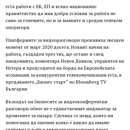
ecta работи с ЕК, ЕП и всяко национално
правителство да има добри условия за работа не
само за големите, но и за малките и средни телеком
оператори
Платформите за видеоразговори преживяха звезден
момент от март 2020 досега. Новият начин на
работа, създаден чрез тях, ще остане и след
пандемията, коментира Невен Дилков, управител на
Нетера и председател на борда на Европейската
асоциация за конкурентни телекомуникации ecta, в
предаването „Бизнес старт“ по Bloomberg TV
България.
Възходът на бизнесите за видеоконферентни
разговори обаче не е единственият индикатор за
промените за пазара: Случиха се неща, които ни
помогнаха да оценим колко е важно да имаме
стабилен и добър телекомуникационен пазар.