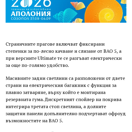
Страничните прагове включват фиксирани
степенки за по-лесно качване и слизане от BAO 5, а
при версиите Ultimate те се разгъват електрически
за още по-голямо удобство.
Масивните задни светлини са разположени от двете
страни на електрическия багажник с функция за
плавно затваряне, върху който е монтирана
резервната гума. Дискретният спойлер на покрива
интегрира третата стоп светлина, а долните
защитни панели допълнително подчертават офроуд
възможностите на BAO 5.