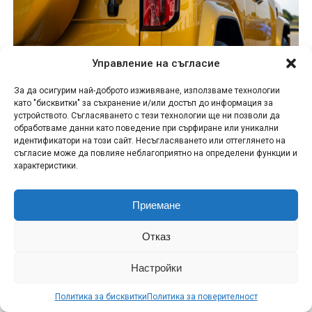
Управление на съгласие
снимка: ПР
За да осигурим най-доброто изживяване, използваме технологии
като "бисквитки" за съхранение и/или достъп до информация за
устройството. Съгласяването с тези технологии ще ни позволи да
БОГАТО ОБОРУДВАНЕ С ВНИМАНИЕ КЪМ ВСЕКИ
обработваме данни като поведение при сърфиране или уникални
ДЕТАЙЛ И ЦЯЛОСТНА БЕЗОПАСНОСТ КАТО
идентификатори на този сайт. Несъгласяването или оттеглянето на
СТАНДАРТ
съгласие може да повлияе неблагоприятно на определени функции и
характеристики.
BAO 5 се предлага в две нива на оборудване, като и
двете включват богат набор от модерни технологии
Приемане
и премиум материали. Екстериорните
характеристики на версията Elegance включват 18-
Отказ
инчови алуминиеви джанти, фиксирани странични
степенки, интегрирани релси на покрива, външно
Настройки
осветление под огледалата, панорамен покрив и
Политика за бисквитки
Политика за поверителност
дори осветление на порта за зареждане.