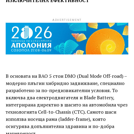
ИЗКЛЮЧИТЕЛНА ЕФЕКТИВНОСТ
ADVERTISEMENT
В основата на BAO 5 стои DMO (Dual Mode Off-road) –
модерно плъгин хибридно задвижване, специално
разработено за по-предизвикателни условия. То
включва два електродвигателя и Blade Battery,
интегрирана директно в шасито на автомобила чрез
технологията Cell-to-Chassis (CTC). Самото шаси
използва носеща рама (ladder-frame), която
осигурява допълнителна здравина и по-добра
маневреност.