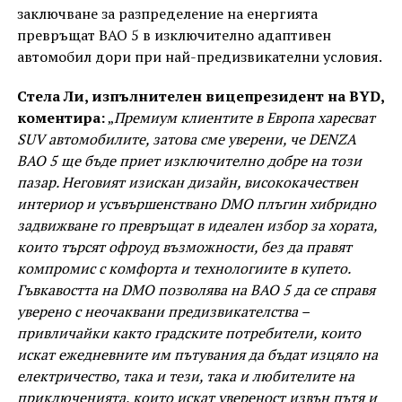
заключване за разпределение на енергията
превръщат BAO 5 в изключително адаптивен
автомобил дори при най-предизвикателни условия.
Стела Ли, изпълнителен вицепрезидент на BYD,
коментира:
„
Премиум клиентите в Европа харесват
SUV автомобилите, затова сме уверени, че DENZA
BAO 5 ще бъде приет изключително добре на този
пазар. Неговият изискан дизайн, висококачествен
интериор и усъвършенствано DMO плъгин хибридно
задвижване го превръщат в идеален избор за хората,
които търсят офроуд възможности, без да правят
компромис с комфорта и технологиите в купето.
Гъвкавостта на DMO позволява на BAO 5 да се справя
уверено с неочаквани предизвикателства –
привличайки както градските потребители, които
искат ежедневните им пътувания да бъдат изцяло на
електричество, така и тези, така и любителите на
приключенията, които искат увереност извън пътя и