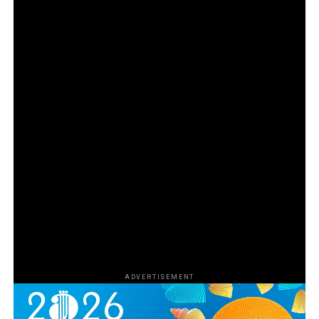
на трафик на игуани, докато Службата за риба и
дива природа на САЩ започва да изгражда
стратегия за преследване на нарушителите.
Епизод 2
Търговецът на влечуги от Флорида Рей Ван
Ностранд разширява бизнеса си и го превръща в
част от мрачния свят на контрабандата на
наркотици и оръжия в Маями чрез връзката си с
известния „кокаинов каубой“ Марио Табрауе. С
разрастването на операцията и усложняването на
схемата Агенцията за борба с наркотиците на САЩ
започва да затяга примката около участниците, за да
сложи край на дейността им.
ADVERTISEMENT