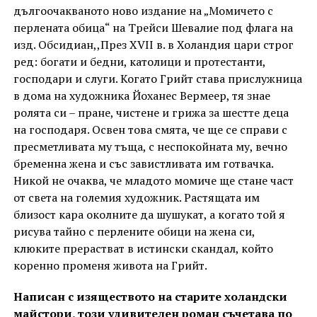
дългоочакваното ново издание на „Момичето с
перлената обица“ на Трейси Шевалие под флага на
изд. Обсидиан,,През XVII в. в Холандия цари строг
ред: богати и бедни, католици и протестанти,
господари и слуги. Когато Грийт става прислужница
в дома на художника Йоханес Вермеер, тя знае
ролята си – пране, чистене и грижа за шестте деца
на господаря. Освен това смята, че ще се справи с
пресметливата му тъща, с неспокойната му, вечно
бременна жена и със завистливата им готвачка.
Никой не очаква, че младото момиче ще стане част
от света на големия художник. Растящата им
близост кара околните да шушукат, а когато той я
рисува тайно с перлените обици на жена си,
клюките прерастват в истински скандал, който
коренно променя живота на Грийт.
Написан с изяществото на старите холандски
майстори, този удивителен роман съчетава по