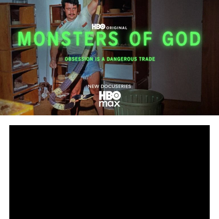
Сподели
снимка: HBO
Дързък поглед към подземния свят на нелегалната
търговия с влечуги за милиарди долари
Петсерийната документална HBO Original поредица