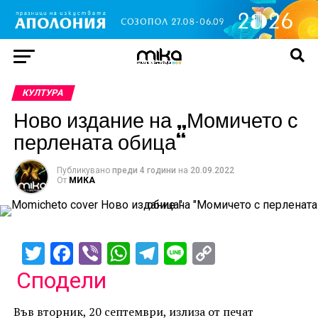
КУЛТУРА
Ново издание на „Момичето с
перлената обица“
Публикувано
преди 4 години
на
20.09.2022
От
МИКА
Twitter
Facebook
Viber
WhatsApp
Telegram
Line
Copy
Link
Сподели
Във вторник, 20 септември, излиза от печат