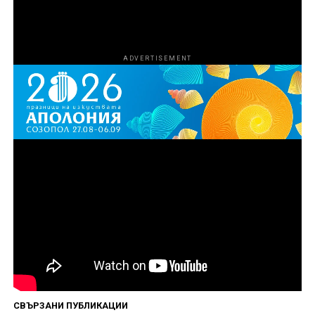
Нгуен.
ADVERTISEMENT
Първи епизод на „Божиите чудовища“ вече е
наличен за стрийминг в HBO Max, а нови
епизоди ще дебютират всеки петък до финала
на 4 септември.
Сподели
СВЪРЗАНИ ПУБЛИКАЦИИ