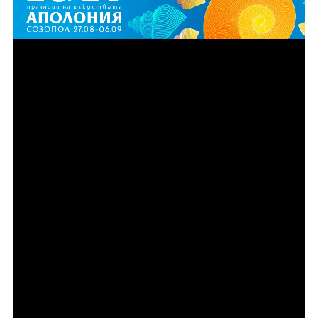
Епизод 3
Синът на Рей, Майк Ван Ностранд, се опитва да
превърне семейния бизнес в легитимна
международна империя за внос и износ,
превръщайки влечугите в доходоносна световна
стока. Но когато баща му се завръща, той отново го
въвлича в незаконната търговия и повишава
залозите с още по-екзотични животни и опасния
международен търговец Ансън Уонг.
Епизод 4
След освобождаването си от затвора Томи
Кръчфийлд се завръща в нова ера на елитна и
привидно законна търговия с влечуги – развъждане