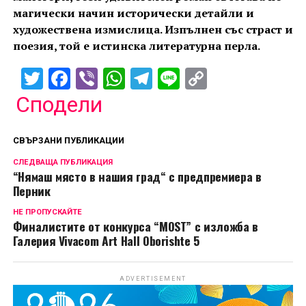
магически начин исторически детайли и
художествена измислица. Изпълнен със страст и
поезия, той е истинска литературна перла.
Twitter
Facebook
Viber
WhatsApp
Telegram
Line
Copy
Link
Сподели
СВЪРЗАНИ ПУБЛИКАЦИИ
СЛЕДВАЩА ПУБЛИКАЦИЯ
“Нямаш място в нашия град“ с предпремиера в
Перник
НЕ ПРОПУСКАЙТЕ
Финалистите от конкурса “MOST” с изложба в
Галерия Vivacom Art Hall Oborishte 5
ADVERTISEMENT