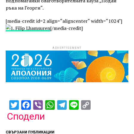
подпомагайки благотворителната кауза „Подай
ръка на Георги“.
[media-credit id=2 align=“aligncenter“ width=“1024″]
[/media-credit]
ADVERTISEMENT
Twitter
Facebook
Viber
WhatsApp
Telegram
Line
Copy
Link
Сподели
СВЪРЗАНИ ПУБЛИКАЦИИ