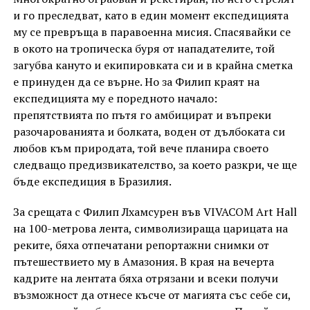
и го преследват, като в един момент експедицията
му се превръща в паравоенна мисия. Спасявайки се
в окото на тропическа буря от нападателите, той
загубва кануто и екипировката си и в крайна сметка
е принуден да се върне. Но за Филип краят на
експедицията му е поредното начало:
препятствията по пътя го амбицират и въпреки
разочарованията и болката, воден от дълбоката си
любов към природата, той вече планира своето
следващо предизвикателство, за което разкри, че ще
бъде експедиция в Бразилия.
За срещата с Филип Лхамсурен във VIVACOM Art Hall
на 100-метрова лента, символизираща царицата на
реките, бяха отпечатани репортажни снимки от
пътешествието му в Амазония. В края на вечерта
кадрите на лентата бяха отрязани и всеки получи
възможност да отнесе късче от магията със себе си,