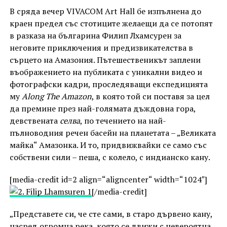
В сряда вечер VIVACOM Art Hall бе изпълнена до
краен предел със стотиците желаещи да се потопят
в разказа на българина Филип Лхамсурен за
неговите приключения и предизвикателства в
сърцето на Амазония. Пътешественикът заплени
въображението на публиката с уникални видео и
фотографски кадри, проследяващи експедицията
му
Along The Amazon
, в която той си поставя за цел
да премине през най-голямата дъждовна гора,
девствената
селва
, по течението на най-
пълноводния речен басейн на планетата – „Великата
майка“ Амазонка. И то, придвижвайки се само със
собствени сили – пеша, с колело, с индианско кану.
[media-credit id=2 align=“aligncenter“ width=“1024″]
[/media-credit]
„Представете си, че сте сами, в старо дървено кану,
насред огромна река, която се движи с невероятна