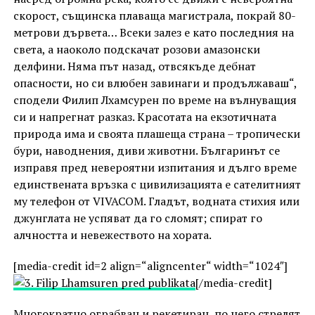
скорост, същинска плаваща магистрала, покрай 80-
метрови дървета… Всеки залез е като последния на
света, а наоколо подскачат розови амазонски
делфини. Няма път назад, отвсякъде дебнат
опасности, но си влюбен завинаги и продължаваш“,
сподели Филип Лхамсурен по време на вълнуващия
си и напрегнат разказ. Красотата на екзотичната
природа има и своята плашеща страна – тропически
бури, наводнения, диви животни. Българинът се
изправя пред невероятни изпитания и дълго време
единствената връзка с цивилизацията е сателитният
му телефон от VIVACOM. Гладът, водната стихия или
джунглата не успяват да го сломят; спират го
алчността и невежеството на хората.
[media-credit id=2 align=“aligncenter“ width=“1024″]
[/media-credit]
Многократно ограбван и рекетиран, по него стрелят