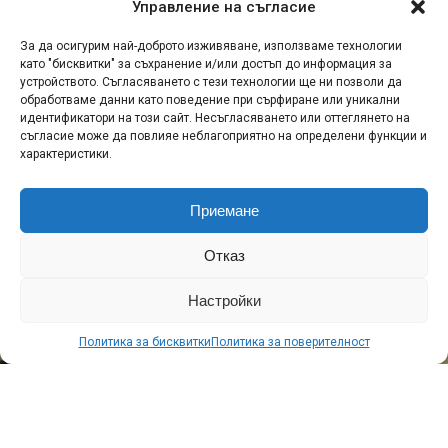
Управление на съгласие
КОМПАНИИ
За да осигурим най-доброто изживяване, използваме технологии
DENZA представя първия си SUV
като "бисквитки" за съхранение и/или достъп до информация за
устройството. Съгласяването с тези технологии ще ни позволи да
модел за Европа – новия BAO 5
обработваме данни като поведение при сърфиране или уникални
идентификатори на този сайт. Несъгласяването или оттеглянето на
съгласие може да повлияе неблагоприятно на определени функции и
Публикувано
преди 3 седмици
на
14.07.2026
От
МИКА
характеристики.
Приемане
Отказ
Настройки
Политика за бисквитки
Политика за поверителност