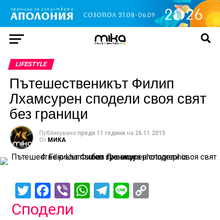
LIFESTYLE
Пътешественикът Филип
Лхамсурен сподели своя свят
без граници
Публикувано
преди 11 години
на
26.11.2015
От
МИКА
Twitter
Facebook
Viber
WhatsApp
Telegram
Line
Copy
Link
Сподели