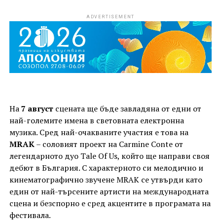
ADVERTISEMENT
На
7 август
сцената ще бъде завладяна от едни от
най-големите имена в световната електронна
музика. Сред най-очакваните участия е това на
MRAK
– соловият проект на Carmine Conte от
легендарното дуо Tale Of Us, който ще направи своя
дебют в България. С характерното си мелодично и
кинематографично звучене MRAK се утвърди като
един от най-търсените артисти на международната
сцена и безспорно е сред акцентите в програмата на
фестивала.