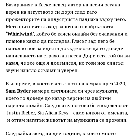
Базираният в Есекс певец-автор на песни остана
верен на изкуството си дори след като
прожекторите на индустрията паднаха върху него.
Метеоритният възход започна от вайръл хита
‘
Whirlwind
’, който бе качен онлайн без очаквания и
планове какво да последва. Гласът зад него бе
напълно нов за идеята докъде може да го доведе
написването на страхотна песен. Дори сега той би ви
казал, че все още я доизмисля, но този нов сингъл
звучи изцяло осъзнат и уверен.
Във време, в което светът потъна в мрак през 2020,
Sam Ryder
намери светлината си чрез музиката,
което го доведе до кавър версии на любими
парчета онлайн. Следователно това бе споделено от
Justin Bieber, Sia Alicia Keys – само някои от имената,
и оттам нататък животът на музиканта се промени.
Следвайки звездни две години, в които много