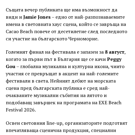
Същата вечер публиката ще има възможност да
види и
Jamie Jones
– едно от най-разпознаваемите
имена в световната хаус сцена, който се завръща на
Cacao Beach повече от десетилетие след последното
си участие на българското Черноморие.
Големият финал на фестивала е запазен за
8 август
,
когато за първи път в България ще се качи
Peggy
Gou
– глобална музикална и културна икона, чиито
участия се превръщат в акцент на най-големите
фестивали в света. Нейният дебют на морската
сцена пред българската публика е сред най-
очакваните музикални събития на лятото и
подобаващ завършек на програмата на EXE Beach
Festival 2026.
Освен световния line-up, организаторите подготвят
впечатляваща сценична продукция, специални