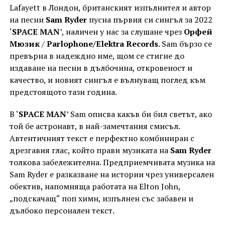
Lafayett в Лондон, британският изпълнител и автор
на песни
Sam Ryder
пусна първия си сингъл за 2022
‘
SPACE MAN
’, наличен у нас за слушане чрез
Орфей
Мюзик
/
Parlophone/Elektra Records
. Sam бързо се
превърна в надеждно име, щом се стигне до
издаване на песни в дълбочина, откровеност и
качество, и новият сингъл е вълнуващ поглед към
предстоящото тази година.
В ‘
SPACE MAN
’ Sam описва какъв би бил светът, ако
той бе астронавт, в най-замечтания смисъл.
Автентичният текст е перфектно комбиниран с
дрезгавия глас, който прави музиката на
Sam Ryder
толкова забележителна. Предприемчивата музика на
Sam Ryder е разказване на истории чрез универсален
обектив, напомняща работата на Elton John,
„подскачащ“ поп химн, изпълнен със забавен и
дълбоко персонален текст.