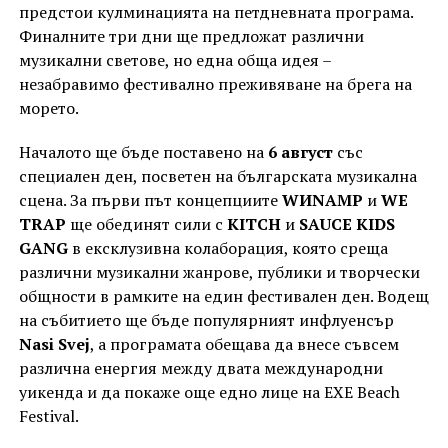
предстои кулминацията на петдневната програма.
Финалните три дни ще предложат различни
музикални светове, но една обща идея –
незабравимо фестивално преживяване на брега на
морето.
Началото ще бъде поставено на
6 август
със
специален ден, посветен на българската музикална
сцена. За първи път концепциите
WИNAMP
и
WE
TRAP
ще обединят сили с
KITCH
и
SAUCE KIDS
GANG
в ексклузивна колаборация, която среща
различни музикални жанрове, публики и творчески
общности в рамките на един фестивален ден. Водещ
на събитието ще бъде популярният инфлуенсър
Nasi Svej
, а програмата обещава да внесе съвсем
различна енергия между двата международни
уикенда и да покаже още едно лице на EXE Beach
Festival.