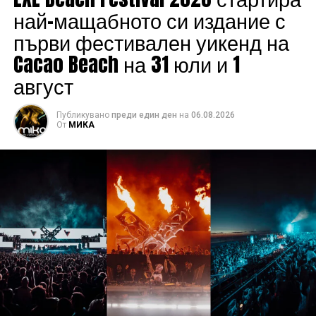
най-мащабното си издание с
първи фестивален уикенд на
Cacao Beach на 31 юли и 1
август
Публикувано
преди един ден
на
06.08.2026
От
МИКА