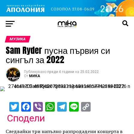
МУЗИКА
Sam Ryder пусна първия си
сингъл за 2022
Публикувано
преди 4 години
на
25.02.2022
От
МИКА
Twitter
Facebook
Viber
WhatsApp
Telegram
Line
Copy
Link
Сподели
Следвайки три напълно разпродадени концерта в