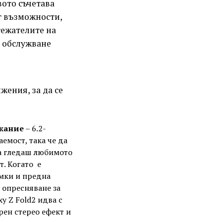
вото съчетава
г възможности,
тежателите на
r обслужване
жения, за да се
жание
– 6.2-
мост, така че да
а гледаш любимото
т. Когато е
мки и предна
а опресняване за
y Z Fold2 идва с
рен стерео ефект и