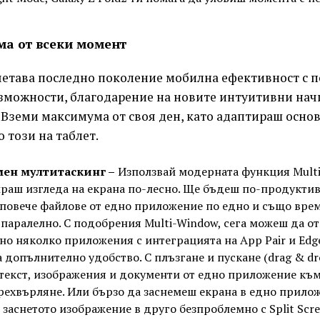
а от всеки момент
ъчетава последно поколение мобилна ефективност с 
зможности, благодарение на новите интуитивни нач
Вземи максимума от своя ден, като адаптираш основ
о този на таблет.
ен мултитаскинг –
Използвай модерната функция Multi-
раш изгледа на екрана по-лесно. Ще бъдеш по-продуктив
повече файлове от едно приложение по едно и също време
паралелно. С подобрения Multi-Window, сега можеш да о
о няколко приложения с интеграцията на App Pair и Edge 
 допълнително удобство. С плъзгане и пускане (drag & d
текст, изображения и документи от едно приложение към
рехвърляне. Или бързо да заснемеш екрана в едно прило
заснетото изображение в друго безпроблемно с Split Scre