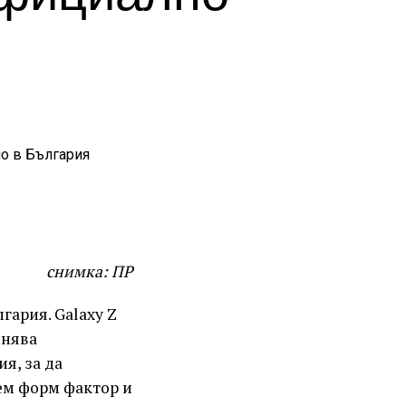
снимка: ПР
гария. Galaxy Z
инява
я, за да
ем форм фактор и