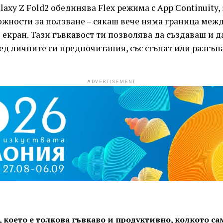
laxy Z Fold2 обединява Flex режима с App Continuity, 
жности за ползване – сякаш вече няма граница межд
 екран. Тази гъвкавост ти позволява да създаваш и д
д личните си предпочитания, със сгънат или разгъна
ADVERTISEMENT
, което е толкова гъвкаво и продуктивно, колкото с