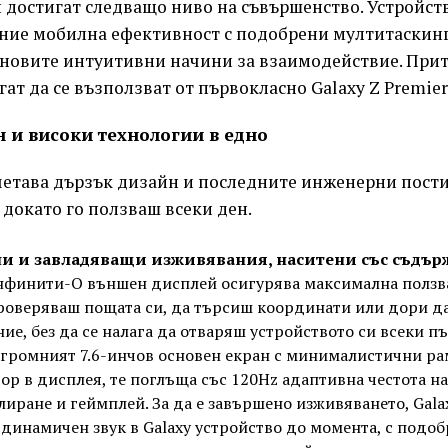
 достигат следващо ниво на съвършенство. Устройст
ние мобилна ефективност с подобрени мултитаскин
 новите интуитивни начини за взаимодействие. При
огат да се възползват от първокласно Galaxy Z Premie
 и високи технологии в едно
ъчетава дързък дизайн и последните инженерни пости
 докато го ползваш всеки ден.
и и завладяващи изживявания, наситени със съдър
финити-O външен дисплей осигурява максимална ползвае
роверяваш пощата си, да търсиш координати или дори д
ие, без да се налага да отваряш устройството си всеки пъ
огромният 7.6-инчов основен екран с минималистични ра
вор в дисплея, те поглъща със 120Hz адаптивна честота н
лиране и геймплей. За да е завършено изживяването, Galax
динамичен звук в Galaxy устройство до момента, с подоб