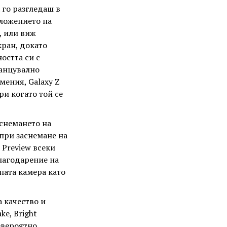
 го разгледаш в
иложението на
, или виж
кран, докато
остта си с
танцувално
мения, Galaxy Z
ри когато той се
снемането на
при заснемане на
 Preview всеки
благодарение на
ната камера като
а качество и
ke, Bright
евероятно