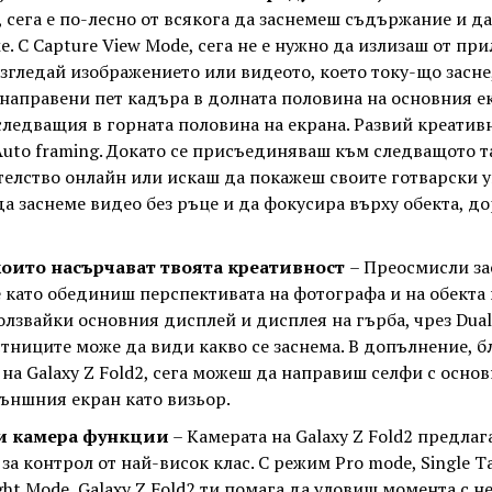
, сега е по-лесно от всякога да заснемеш съдържание и да
е. С Capture View Mode, сега не е нужно да излизаш от пр
азгледай изображението или видеото, което току-що засне
направени пет кадъра в долната половина на основния е
ледващия в горната половина на екрана. Развий креативн
uto framing. Докато се присъединяваш към следващото 
елство онлайн или искаш да покажеш своите готварски у
да заснеме видео без ръце и да фокусира върху обекта, до
оито насърчават твоята креативност
– Преосмисли за
като обединиш перспективата на фотографа и на обекта 
олзвайки основния дисплей и дисплея на гърба, чрез Dual
стниците може да види какво се заснема. В допълнение, 
 на Galaxy Z Fold2, сега можеш да направиш селфи с основ
ъншния екран като визьор.
и камера функции
– Камерата на Galaxy Z Fold2 предлаг
а контрол от най-висок клас. С режим Pro mode, Single Ta
ght Mode, Galaxy Z Fold2 ти помага да уловиш момента с н