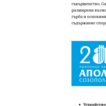
съвършенство. Ga
разширени възмо
гърба и основния
съдържание споре
Устройство