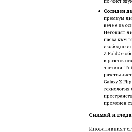
по-чист зву
Солиден ди
премиум диз
вече е на о
Неговият ди
пасва към т
свободно ст
Z Fold2 е об
в разстояни
частици. Тъ
разстояниет
Galaxy Z Fl
технология 
пространств
променен съ
Снимай и гледа
Иновативният сг