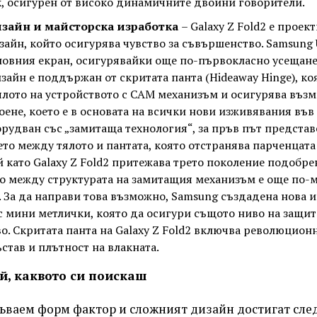
к, осигурен от високо динамичните двойни говорители.
зайн и майсторска изработка
– Galaxy Z Fold2 е проек
айн, който осигурява чувство за съвършенство. Samsung U
сновния екран, осигурявайки още по-първокласно усещане
зайн е поддържан от скритата панта (Hideaway Hinge), к
ялото на устройството с CAM механизъм и осигурява възм
оене, което е в основата на всички нови изживявания във 
орудван със „замитаща технология“, за пръв път представен
ето между тялото и пантата, която отстранява парченцата
й като Galaxy Z Fold2 притежава трето поколение подобре
о между структурата на замитащия механизъм е още по-м
ip. За да направи това възможно, Samsung създадена нова 
с мини метлички, която да осигури същото ниво на защит
о. Скритата панта на Galaxy Z Fold2 включва революционн
став и плътност на влакната.
й, каквото си поискаш
ъваем форм фактор и сложният дизайн достигат сле