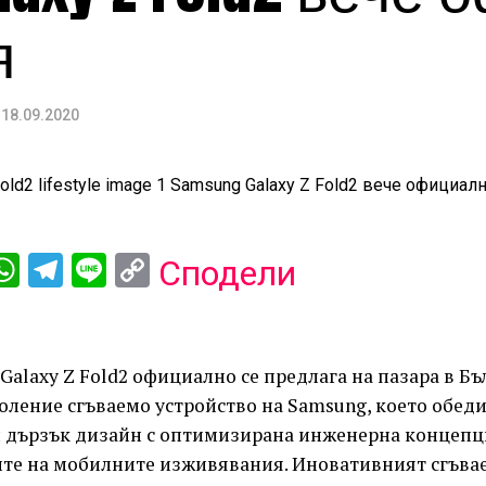
я
18.09.2020
ebook
iber
WhatsApp
Telegram
Line
Copy
Сподели
Link
Galaxy Z Fold2 официално се предлага на пазара в Бъл
коление сгъваемо устройство на Samsung, което обед
 дързък дизайн с оптимизирана инженерна концепци
те на мобилните изживявания. Иновативният сгъва