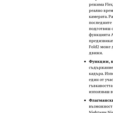
режима Flex
реално врем
камерата. Р
последните 
подготвяш с
функцията A
предизвикат
Fold2 може 
движи.
Функции, к
съдържание 
кадъра. Изп
един от уча
гъвкавостта
използваш в
Флагманск
възможност з
Nightили Ni