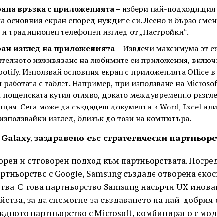
ана връзка с приложенията –
избери най-подходящия
а основния екран според нуждите си. Лесно и бързо сме
 и традиционен телефонен изглед от „Настройки“.
ан изглед на приложенията –
Извлечи максимума от е
телното изживяване на любимите си приложения, включи
otify. Използвай основния екран с приложенията Office в M
 работата с таблет. Например, при използване на Microso
 пощенската кутия отляво, докато междувременно разгл
ция. Сега може да създадеш документи в Word, Excel или
 използвайки изглед, близък до този на компютъра.
Galaxy, заздравено със стратегически партньорс
орен и отговорен подход към партньорствата. Посре
тньорство с Google, Samsung създаде отворена екос
тва. С това партньорство Samsung насърчи UX инова
йства, за да спомогне за създаването на най-добрия
ждното партньорство с Microsoft, комбинирано с мо