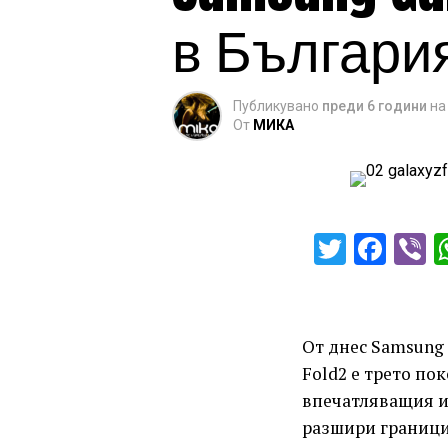
в Българи
Публикувано
преди 6 години
на
От
МИКА
Twitter
Fac
V
От днес Samsung 
Fold2 е трето по
впечатляващия и
разшири граници