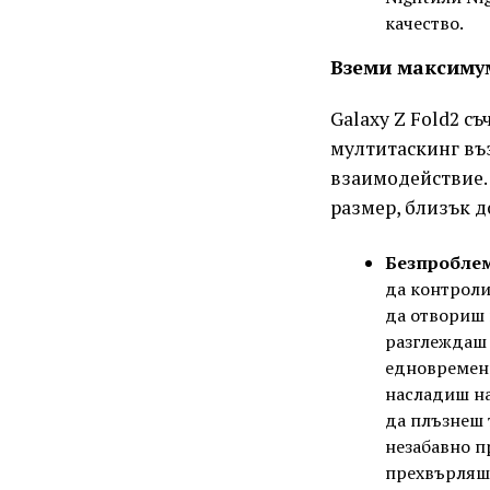
качество.
Вземи максимум
Galaxy Z Fold2 с
мултитаскинг въ
взаимодействие. 
размер, близък д
Безпроблем
да контроли
да отвориш 
разглеждаш 
едновременн
насладиш на
да плъзнеш 
незабавно п
прехвърляш 