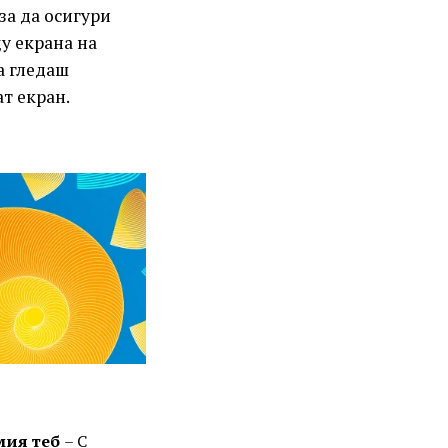
за да осигури
у екрана на
а гледаш
т екран.
амия теб
– С