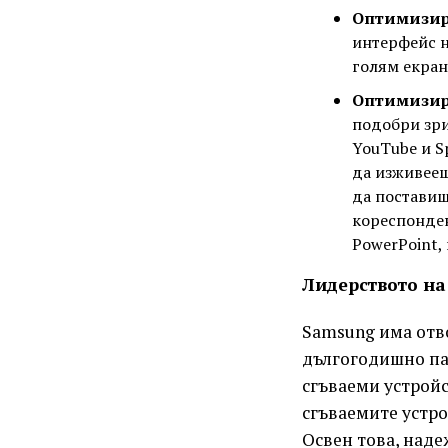
Оптимизир
интерфейс н
голям екран
Оптимизир
подобри зри
YouTube и Sp
да изживееш
да поставиш
кореспонден
PowerPoint,
Лидерството на 
Samsung има отв
дългогодишно пар
сгъваеми устройс
сгъваемите устро
Освен това, наде