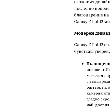
сложният дизайн
последно поколе
благодарение на
Galaxy Z Fold2 м
Модерен дизайн
Galaxy Z Fold2 с
чувстваш уверен,
Пълноценн
инчовият Ин
можеш да п
си съдържан
разтворен, 
камера с от
гладко скро
най-добрия 