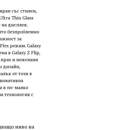
тиран със стилен,
ltra Thin Glass
 на дисплея.
оято безпроблемно
ожност за
Flex режим. Galaxy
а в Galaxy Z Flip,
 прах и нежелани
н дизайн,
алък от този в
иновативна
а в по-малко
а технология с
дващо ниво на