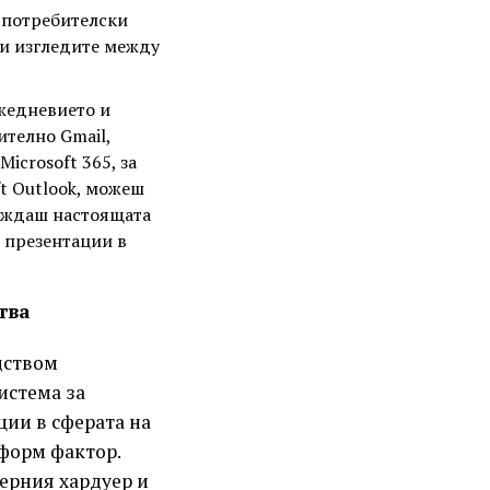
 потребителски
ни изгледите между
жедневието и
телно Gmail,
icrosoft 365, за
ft Outlook, можеш
еждаш настоящата
 презентации в
тва
дством
истема за
ции в сферата на
 форм фактор.
дерния хардуер и