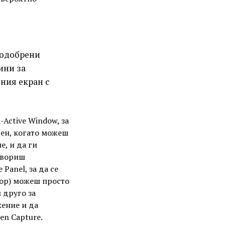
подобрени
ини за
ния екран с
Active Window, за
ен, когато можеш
, и да ги
твориш
Panel, за да се
rop) можеш просто
 друго за
жение и да
en Capture.