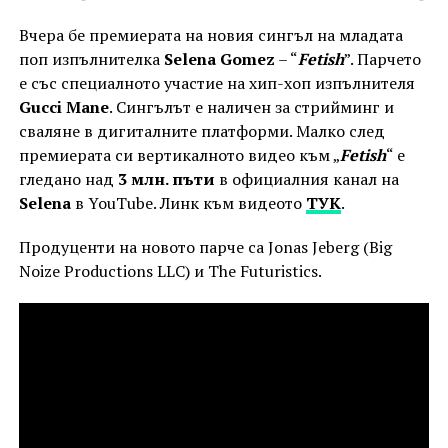
Вчера бе премиерата на новия сингъл на младата
поп изпълнителка
Selena Gomez
– “
Fetish
”. Парчето
е със специалното участие на хип-хоп изпълнителя
Gucci Mane
. Сингълът е наличен за стрийминг и
сваляне в дигиталните платформи. Малко след
премиерата си вертикалното видео към „
Fetish
“ е
гледано над
3 млн. пъти
в официалния канал на
Selena
в YouTube. Линк към видеото
ТУК
.
Продуценти на новото парче са Jonas Jeberg (Big
Noize Productions LLC) и The Futuristics.