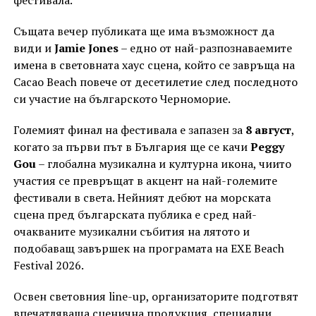
Същата вечер публиката ще има възможност да
види и
Jamie Jones
– едно от най-разпознаваемите
имена в световната хаус сцена, който се завръща на
Cacao Beach повече от десетилетие след последното
си участие на българското Черноморие.
Големият финал на фестивала е запазен за
8 август
,
когато за първи път в България ще се качи
Peggy
Gou
– глобална музикална и културна икона, чиито
участия се превръщат в акцент на най-големите
фестивали в света. Нейният дебют на морската
сцена пред българската публика е сред най-
очакваните музикални събития на лятото и
подобаващ завършек на програмата на EXE Beach
Festival 2026.
Освен световния line-up, организаторите подготвят
впечатляваща сценична продукция, специални