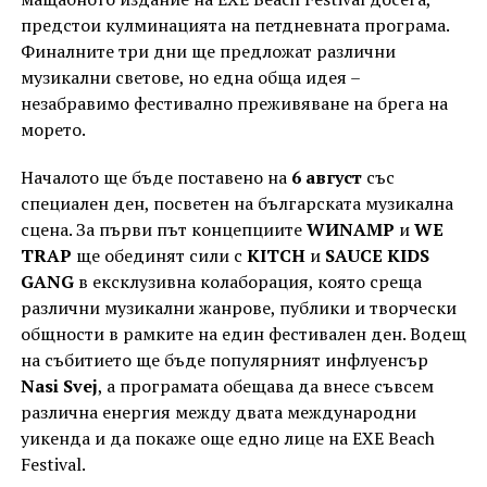
предстои кулминацията на петдневната програма.
Финалните три дни ще предложат различни
музикални светове, но една обща идея –
незабравимо фестивално преживяване на брега на
морето.
Началото ще бъде поставено на
6 август
със
специален ден, посветен на българската музикална
сцена. За първи път концепциите
WИNAMP
и
WE
TRAP
ще обединят сили с
KITCH
и
SAUCE KIDS
GANG
в ексклузивна колаборация, която среща
различни музикални жанрове, публики и творчески
общности в рамките на един фестивален ден. Водещ
на събитието ще бъде популярният инфлуенсър
Nasi Svej
, а програмата обещава да внесе съвсем
различна енергия между двата международни
уикенда и да покаже още едно лице на EXE Beach
Festival.