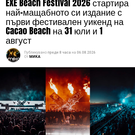
EXE Beach Festival 2026 стартира
най-мащабното си издание с
първи фестивален уикенд на
Cacao Beach на 31 юли и 1
август
Публикувано
преди 8 часа
на
06.08.2026
От
МИКА