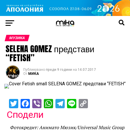
МУЗИКА
SELENA GOMEZ представи
“FETISH”
Публикувано
преди 9 години
на
14.07.2017
От
МИКА
Twitter
Facebook
Viber
WhatsApp
Telegram
Line
Copy
Link
Сподели
Фотокредит: Анимато Мюзик/Universal Music Group