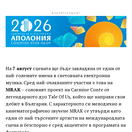
ADVERTISEMENT
На
7 август
сцената ще бъде завладяна от едни от
най-големите имена в световната електронна
музика. Сред най-очакваните участия е това на
MRAK
– соловият проект на Carmine Conte от
легендарното дуо Tale Of Us, който ще направи своя
дебют в България. С характерното си мелодично и
кинематографично звучене MRAK се утвърди като
един от най-търсените артисти на международната
сцена и безспорно е сред акцентите в програмата на
фестивала.