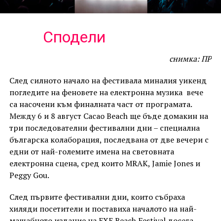
Сподели
снимка: ПР
След силното начало на фестивала миналия уикенд
погледите на феновете на електронна музика вече
са насочени към финалната част от програмата.
Между 6 и 8 август Cacao Beach ще бъде домакин на
три последователни фестивални дни – специална
българска колаборация, последвана от две вечери с
едни от най-големите имена на световната
електронна сцена, сред които MRAK, Jamie Jones и
Peggy Gou.
След първите фестивални дни, които събраха
хиляди посетители и поставиха началото на най-
мащабното издание на EXE Beach Festival досега,