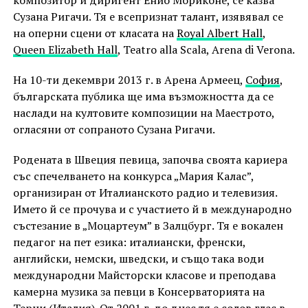
композитор и диригент Енио Мориконе, се казва
Сузана Ригачи. Тя е всепризнат талант, изявявал се
на оперни сцени от класата на
Royal Albert Hall
,
Queen Elizabeth Hall
, Teatro alla Scala, Arena di Verona.
На 10-ти декември 2013 г. в Арена Армеец,
София
,
българската публика ще има възможността да се
наслади на култовите композиции на Маестрото,
огласяни от сопраното Сузана Ригачи.
Родената в Швеция певица, започва своята кариера
със спечелването на конкурса „Мария Калас”,
организиран от Италианското радио и телевизия.
Името й се прочува и с участието й в международно
състезание в „Моцартеум” в Залцбург. Тя е вокален
педагог на пет езика: италиански, френски,
английски, немски, шведски, и също така води
международни Майсторски класове и преподава
камерна музика за певци в Консерваторията на