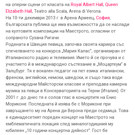
на оперни сцени от класата на
Royal Albert Hall
,
Queen
Elizabeth Hall
, Teatro alla Scala, Arena di Verona.
На 10-ти декември 2013 г. в Арена Армеец,
София
,
българската публика ще има възможността да се наслади
на култовите композиции на Маестрото, огласяни от
сопраното Сузана Ригачи.
Родената в Швеция певица, започва своята кариера със
спечелването на конкурса „Мария Калас”, организиран от
Италианското радио и телевизия. Името й се прочува и с
участието й в международно състезание в „Моцартеум” в
Залцбург. Тя е вокален педагог на пет езика: италиански,
френски, английски, немски, шведски, и също така води
международни Майсторски класове и преподава камерна
музика за певци в Консерваторията на Терни (Италия). От
2001 г. до днес тя е солов глас в концертите на Енио
Мориконе. Последната й изява бе с Мориконе при
завръщането му на Арена ди Верона преди седмица. Това
е единадесетият пореден концерт на Маестрото на
емблематичната локация след миналогодишния му
юбилеен „10 години концертна дейност”. Гост бе