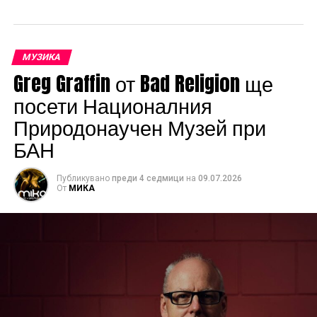
МУЗИКА
Greg Graffin от Bad Religion ще
посети Националния
Природонаучен Музей при
БАН
Публикувано
преди 4 седмици
на
09.07.2026
От
МИКА