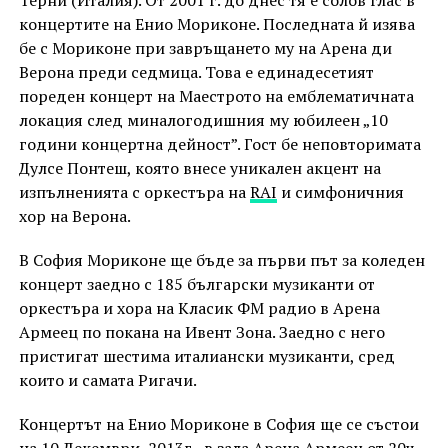
Терни (Италия). От 2001 г. до днес тя е солов глас в
концертите на Енио Мориконе. Последната й изява
бе с Мориконе при завръщането му на Арена ди
Верона преди седмица. Това е единадесетият
пореден концерт на Маестрото на емблематичната
локация след миналогодишния му юбилеен „10
години концертна дейност”. Гост бе неповторимата
Дулсе Понтеш, която внесе уникален акцент на
изпълненията с оркестъра на
RAI
и симфоничния
хор на Верона.
В София Мориконе ще бъде за първи път за коледен
концерт заедно с 185 български музиканти от
оркестъра и хора на Класик ФМ радио в Арена
Армеец по покана на Ивент Зона. Заедно с него
пристигат шестима италиански музиканти, сред
които и самата Ригачи.
Концертът на Енио Мориконе в София ще се състои