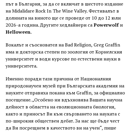
път в България, за да се включат в шестото издание
на Midalidare Rock In The Wine Valley. Фестивалът в
долината на виното ще се проведе от 10 до 12 юли
2026-а година. Другите хедлайнери са
Powerwolf
и
Helloween.
Вокалът и съосновател на Bad Religion, Greg Graffin
има и докторска степен по зоология от Корнелския
университет и води курсове по естествени науки в
университета.
Именно поради тази причина от Националния
природонаучен музей при Българската академия на
науките отправиха покана към Graffin, за официално
посещение. „Особено ни вдъхновява Вашата научна
дейност в областта на еволюционната биология,
както и приносът Ви към свързването на науката с
по-широкия обществен дебат. За нас ще бъде чест
да Ви посрещнем в качеството ви на учен“, пише