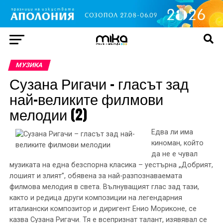
МУЗИКА
Сузана Ригачи – гласът зад
най-великите филмови
мелодии (2)
Едва ли има
киноман, който
да не е чувал
музиката на една безспорна класика – уестърна „Добрият,
лошият и злият”, обявена за най-разпознаваемата
филмова мелодия в света. Вълнуващият глас зад тази,
както и редица други композиции на легендарния
италиански композитор и диригент Енио Мориконе, се
казва Сузана Ригачи. Тя е всепризнат талант, изявявал се