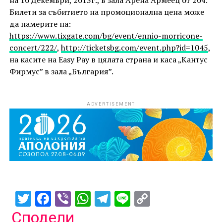
на 10 Декември, 2013г., в зала Арена Армеец от 20ч.
Билети за събитието на промоционална цена може
да намерите на:
https://www.tixgate.com/bg/event/ennio-morricone-
concert/222/
,
http://ticketsbg.com/event.php?id=1045
,
на касите на Easy Pay в цялата страна и каса „Кантус
Фирмус” в зала „България”.
ADVERTISEMENT
Twitter
Facebook
Viber
WhatsApp
Telegram
Line
Copy
Link
Сподели