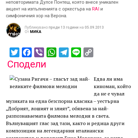
неповторимата Дулсе Понтеш, която внесе уникален
акцент на изпълненията с оркестъра на
RAI
и
симфоничния хор на Верона.
Публикувано
преди 13 години
на
05.09.2013
От
МИКА
Twitter
Facebook
Viber
WhatsApp
Telegram
Line
Copy
Link
Сподели
Едва ли има
киноман, който
да не е чувал
музиката на една безспорна класика – уестърна
„Добрият, лошият и злият”, обявена за най-
разпознаваемата филмова мелодия в света.
Вълнуващият глас зад тази, както и редица други
композиции на легендарния италиански