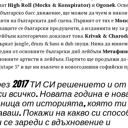
шат
High Roll (Mocks & Konspirator)
и
Ogonek
. Осв
българско басс движение, ще можем да чуем и някои 
нти на българската днб сцена. Първият от тях е
Mono
ащите се български продуценти, а изданията му за 
йбъли категорично доказват това.
Krivak & Charod
ркат jungle, drum & bass и dub звуци. Няма да минем
 един от основните български днб лейбъли
Метафиз
новните артисти в лейбъла. Партито ще продължи до 
ixtape 5* и ще ни въвлече в новогодишни софийски 
ез 2017
ТИ СИ
р
ешението
и от
си всичко.
Нова
та
година
е н
ов
ница
от историята, която ти
аваш.
Покажи на какво си спосо
и се зареди с вдъхновение и