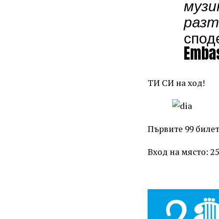
музи
разт
спод
Emba
ТИ СИ на ход!
Първите 99 билета
Вход на място: 25