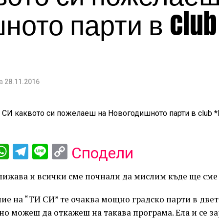
ото парти в club
а
28.11.2016
ebook
iber
WhatsApp
Telegram
Line
Copy
Сподели
Link
ижава и всички сме почнали да мислим къде ще сме 
ие на “ТИ СИ” те очаква мощно градско парти в двете
дно можеш да откажеш на такава програма. Ела и се за