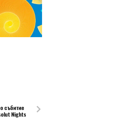
то събитие
olut Nights