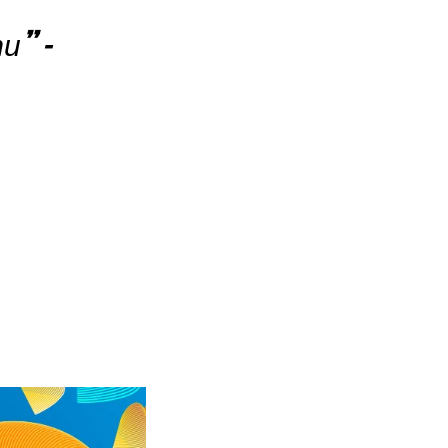
ти
” –