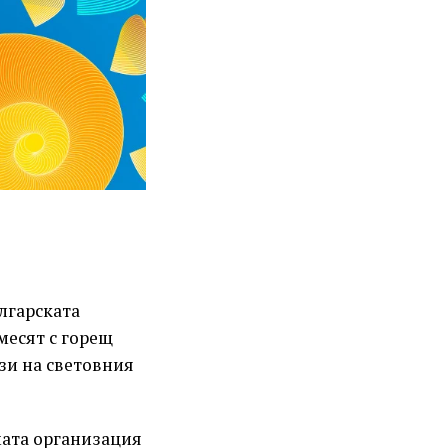
ългарската
месят с горещ
зи на световния
мата организация