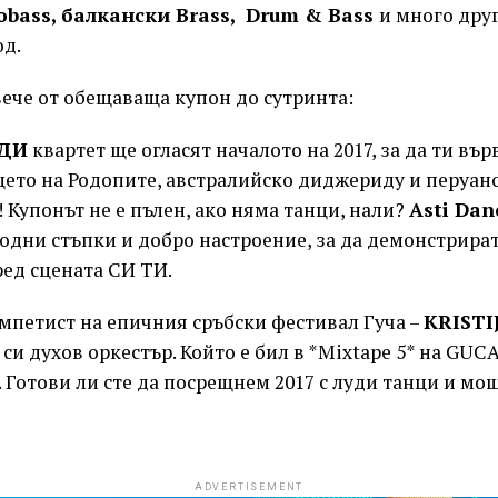
obass, балкански Brass, Drum & Bass
и много друг
од.
ече от обещаваща купон до сутринта:
ЙДИ
квартет ще огласят началото на 2017, за да ти вър
цето на Родопите, австралийско диджериду и перуан
! Купонът не е пълен, ако няма танци, нали?
Asti Dan
родни стъпки и добро настроение, за да демонстрир
пред сцената СИ ТИ.
мпетист на епичния сръбски фестивал Гуча –
KRISTI
си духов оркестър. Който е бил в *Mixtape 5* на GUCA
. Готови ли сте да посрещнем 2017 с луди танци и м
ADVERTISEMENT