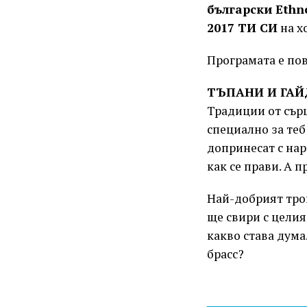
български Ethn
2017 ТИ СИ
на х
Програмата е пов
ТЪПАНИ И ГА
Традиции от сър
специално за теб
допринесат с на
как се прави. А 
Най-добрият тро
ще свири с целия 
какво става дума
брасс?