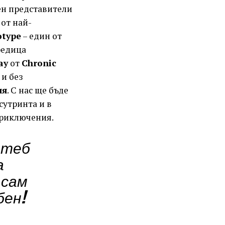
ен представители
от най-
type
– един от
редица
ay
от
Chronic
 и без
ия
. С нас ще бъде
сутринта и в
приключения.
 теб
а
 сам
бен!