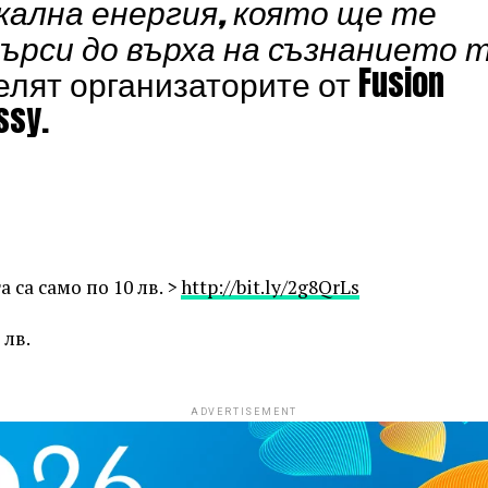
кална енергия, която ще те
ърси до върха на съзнанието 
елят организаторите от Fusion
ssy.
 са само по 10 лв. >
http://bit.ly/2g8QrLs
 лв.
ADVERTISEMENT