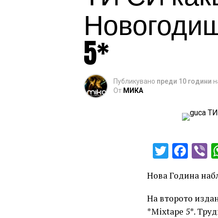
Новогодишн
5*
Публикувано
преди 10 години
н
От
МИКА
Twitter
Fac
V
Нова Година набл
На второто издан
*Mixtape 5*. Тру