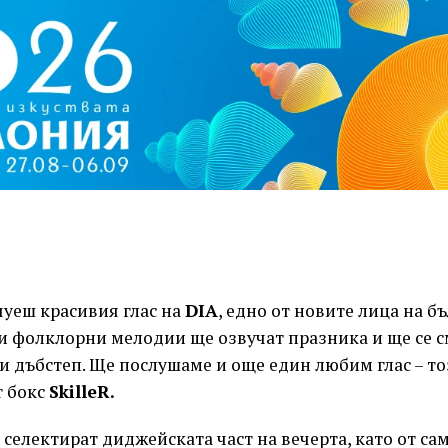
чуеш красивия глас на
DIA
, едно от новите лица на б
и фолклорни мелодии ще озвучат празника и ще се с
и дъбстеп. Ще послушаме и още един любим глас – то
т бокс
SkilleR
.
 селектират диджейската част на вечерта, като от са