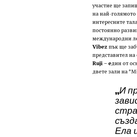
участие ще запи
на най-голямото 
интересните тала
постоянно развив
международни ле
Vibez
пък ще забъ
представител на
Ruji
– е
дин от ос
двете зали на *M
„
И пр
зави
стра
създ
Ела 