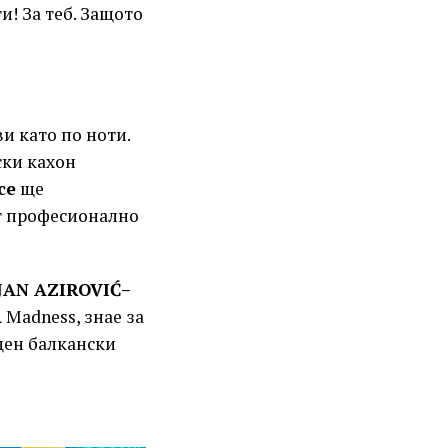
и! За теб. Защото
ви като по ноти.
ски кахон
ce
ще
ат професионално
JAN AZIROVIĆ
–
 Madness, знае за
ощен балкански