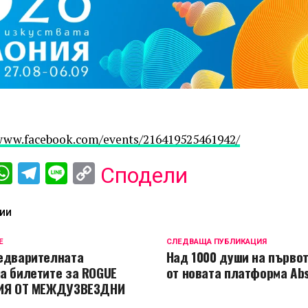
/www.facebook.com/events/216419525461942/
ebook
iber
WhatsApp
Telegram
Line
Copy
Сподели
Link
ИИ
Е
СЛЕДВАЩА ПУБЛИКАЦИЯ
едварителната
Над 1000 души на първо
а билетите за ROGUE
от новата платформа Abs
РИЯ ОТ МЕЖДУЗВЕЗДНИ