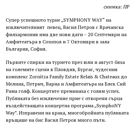
снимка: ПР
Супер успешното турне „SYMPHONY WAY“ на
изключителният певец, Васил Петров с Врачанска
филхармония има две нови дати – 20 Септември на
Амфитеатъра в Созопол и 7 Октомври в зала
България, София.
Първите спирки на турнето през юли и август бяха
на големите сцени в Пловдив, Бургас, чудесния
комплекс Zornitza Family Estate Relais & Chateaux до
Мелник, Петрич, Варна и Амфитеатъра на Блек Сий
Рама голф. Концертите преминаха с голям успех.
Публиката без изключение прие с отворени сърца
въздействащата концертна програма „SymphoNY
Way”. Изправени на крака, многобройната публиката
връщаше на бис Васил Петров много пъти.