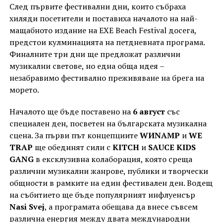
След първите фестивални дни, които събраха
хиляди посетители и поставиха началото на най-
мащабното издание на EXE Beach Festival досега,
предстои кулминацията на петдневната програма.
Финалните три дни ще предложат различни
музикални светове, но една обща идея –
незабравимо фестивално преживяване на брега на
морето.
Началото ще бъде поставено на
6 август
със
специален ден, посветен на българската музикална
сцена. За първи път концепциите
WИNAMP
и
WE
TRAP
ще обединят сили с
KITCH
и
SAUCE KIDS
GANG
в ексклузивна колаборация, която среща
различни музикални жанрове, публики и творчески
общности в рамките на един фестивален ден. Водещ
на събитието ще бъде популярният инфлуенсър
Nasi Svej
, а програмата обещава да внесе съвсем
различна енергия между двата международни