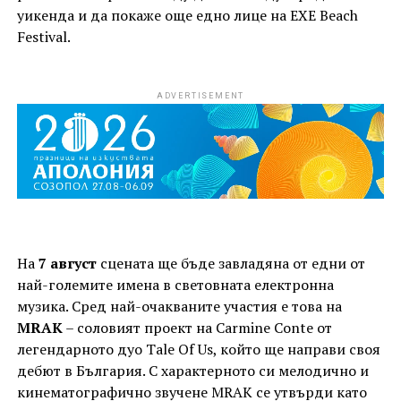
уикенда и да покаже още едно лице на EXE Beach
Festival.
ADVERTISEMENT
На
7 август
сцената ще бъде завладяна от едни от
най-големите имена в световната електронна
музика. Сред най-очакваните участия е това на
MRAK
– соловият проект на Carmine Conte от
легендарното дуо Tale Of Us, който ще направи своя
дебют в България. С характерното си мелодично и
кинематографично звучене MRAK се утвърди като