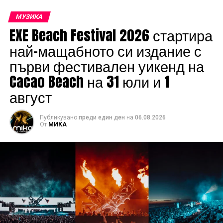
МУЗИКА
EXE Beach Festival 2026 стартира
най-мащабното си издание с
първи фестивален уикенд на
Cacao Beach на 31 юли и 1
август
Публикувано
преди един ден
на
06.08.2026
От
МИКА