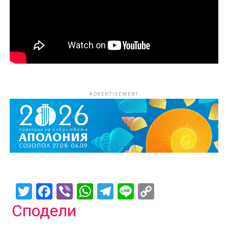
ADVERTISEMENT
Twitter
Facebook
Viber
WhatsApp
Telegram
Line
Copy
Link
Сподели