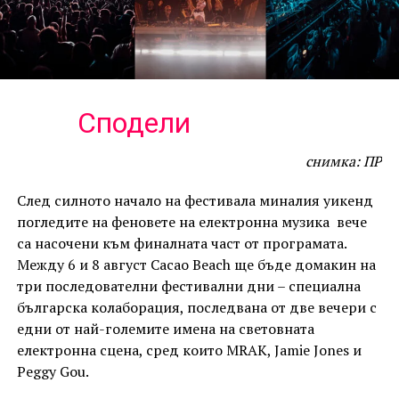
Сподели
снимка: ПР
След силното начало на фестивала миналия уикенд
погледите на феновете на електронна музика вече
са насочени към финалната част от програмата.
Между 6 и 8 август Cacao Beach ще бъде домакин на
три последователни фестивални дни – специална
българска колаборация, последвана от две вечери с
едни от най-големите имена на световната
електронна сцена, сред които MRAK, Jamie Jones и
Peggy Gou.