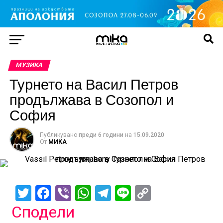
МУЗИКА
Турнето на Васил Петров
продължава в Созопол и
София
Публикувано
преди 6 години
на
15.09.2020
От
МИКА
Twitter
Facebook
Viber
WhatsApp
Telegram
Line
Copy
Link
Сподели