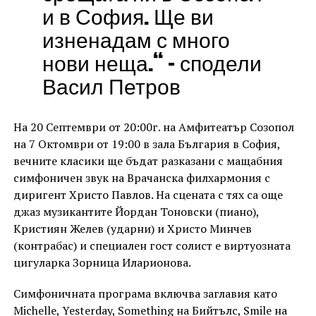
и в София. Ще ви
изненадам с много
нови неща.“ – сподели
Васил Петров
На 20 Септември от 20:00г. на Амфитеатър Созопол
на 7 Октомври от 19:00 в зала България в София,
вечните класики ще бъдат разказани с мащабния
симфоничен звук на Врачанска филхармония с
диригент Христо Павлов. На сцената с тях са още
джаз музикантите Йордан Тоновски (пиано),
Кристиян Желев (ударни) и Христо Минчев
(контрабас) и специален гост солист е виртуозната
цигуларка Зорница Иларионова.
Симфоничната програма включва заглавия като
Michelle, Yesterday, Something на Бийтълс, Smile на