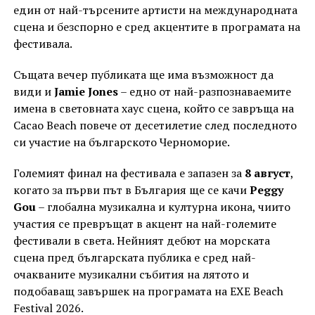
един от най-търсените артисти на международната
сцена и безспорно е сред акцентите в програмата на
фестивала.
Същата вечер публиката ще има възможност да
види и
Jamie Jones
– едно от най-разпознаваемите
имена в световната хаус сцена, който се завръща на
Cacao Beach повече от десетилетие след последното
си участие на българското Черноморие.
Големият финал на фестивала е запазен за
8 август
,
когато за първи път в България ще се качи
Peggy
Gou
– глобална музикална и културна икона, чиито
участия се превръщат в акцент на най-големите
фестивали в света. Нейният дебют на морската
сцена пред българската публика е сред най-
очакваните музикални събития на лятото и
подобаващ завършек на програмата на EXE Beach
Festival 2026.