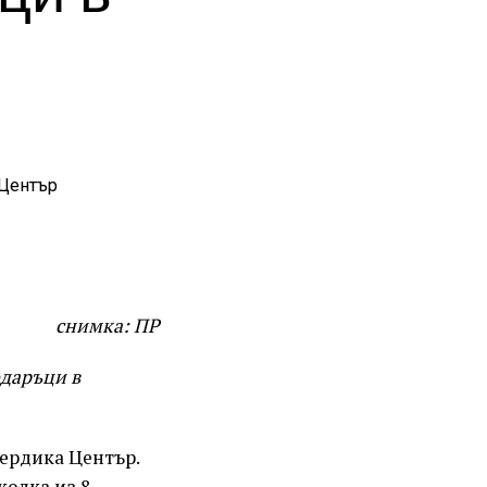
снимка: ПР
одаръци в
Сердика Център.
колка из 8