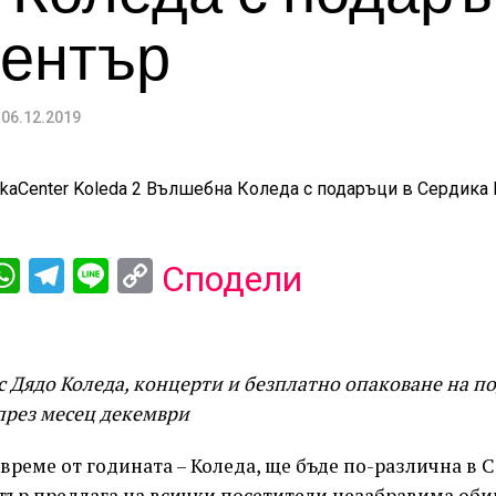
Център
06.12.2019
ebook
iber
WhatsApp
Telegram
Line
Copy
Сподели
Link
 Дядо Коледа, концерти и безплатно опаковане на п
през месец декември
реме от годината – Коледа, ще бъде по-различна в 
тър предлага на всички посетители незабравима оби