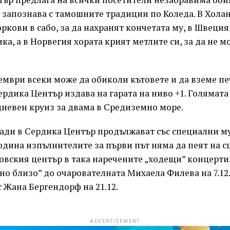
 запознава с тамошните традиции по Коледа. В Холa
оркови в сабо, за да нахранят кончетата му, в Швеция 
ка, а в Норвегия хората крият метлите си, за да не 
ември всеки може да обиколи кътовете и да вземе п
ердика Център издава на гарата на ниво +1. Голямата
дневен круиз за двама в Средиземно море.
ади в Сердика Център продължават със специални м
одина изпълнителите за първи път няма да пеят на сц
овския център в така наречените „ходещи” концерти
сно близо” до очарователната Михаела Филева на 7.12.,
 с Жана Бергендорф на 21.12.
ADVERTISEMENT