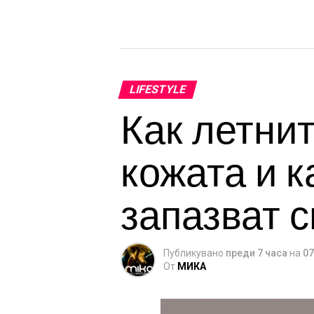
LIFESTYLE
Как летни
кожата и к
запазват с
Публикувано
преди 7 часа
на
07
От
МИКА