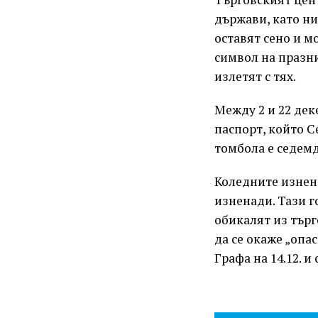
държави, като ни
оставят сено и м
символ на празни
излетят с тях.
Между 2 и 22 дек
паспорт, който С
томбола е седем
Коледните изнен
изненади. Тази г
обикалят из търг
да се окаже „опа
Графа на 14.12. и