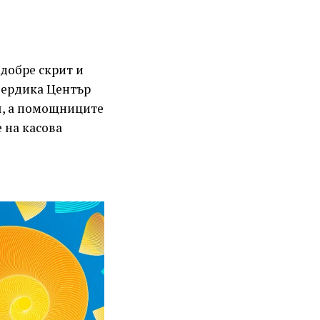
 добре скрит и
 Сердика Център
я, а помощниците
 на касова