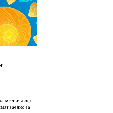
ва всички деца
имат заедно за