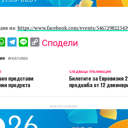
ция на:
https://www.facebook.com/events/546729822543
ebook
iber
WhatsApp
Telegram
Line
Copy
Сподели
Link
ИИ
FEATURED
Е
СЛЕДВАЩА ПУБЛИКАЦИЯ
fsen представи
Билетите за Евровизия 2
нни продукта
продажба от 12 декемвр
ADVERTISEMENT