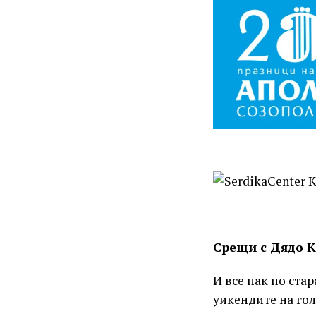
Срещи с Дядо К
И все пак по ста
уикендите на гол