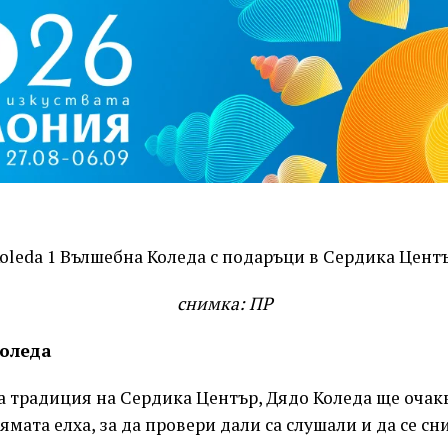
снимка: ПР
оледа
ра традиция на Сердика Център, Дядо Коледа ще очак
ямата елха, за да провери дали са слушали и да се сн