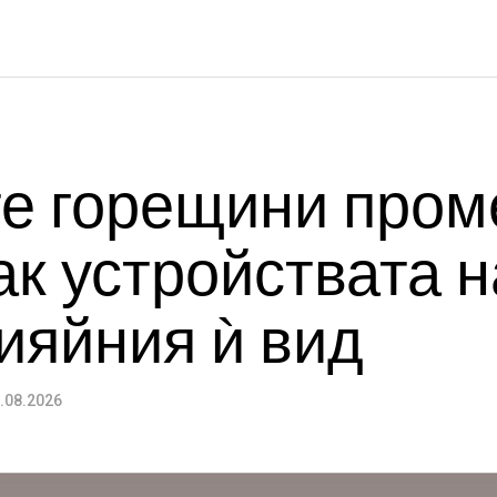
те горещини пром
ак устройствата н
ияйния ѝ вид
.08.2026