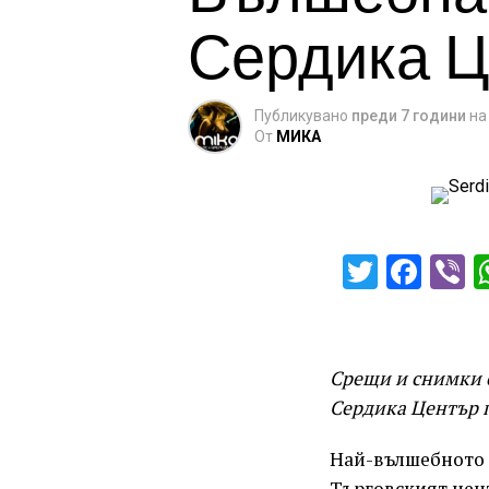
Сердика 
Публикувано
преди 7 години
на
От
МИКА
Twitter
Fac
V
Срещи и снимки с
Сердика Център 
Най-вълшебното в
Търговският цен