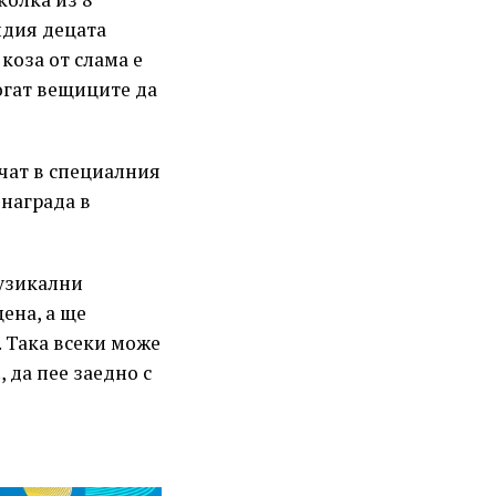
ндия децата
коза от слама е
могат вещиците да
ечат в специалния
 награда в
узикални
ена, а ще
. Така всеки може
 да пее заедно с