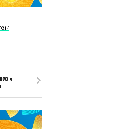
921/
020 в
и