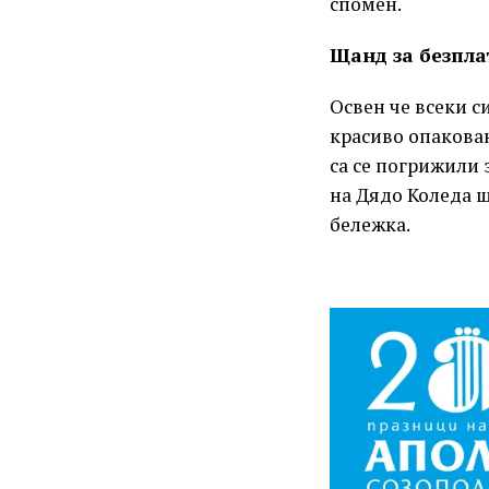
спомен.
Щанд за безпла
Освен че всеки с
красиво опакован
са се погрижили 
на Дядо Коледа щ
бележка.