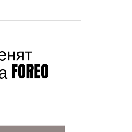
енят
а FOREO