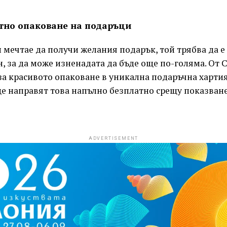
тно опаковане на подаръци
и мечтае да получи желания подарък, той трябва да е
, за да може изненадата да бъде още по-голяма. От
за красивото опаковане в уникална подаръчна харти
е направят това напълно безплатно срещу показване
ADVERTISEMENT