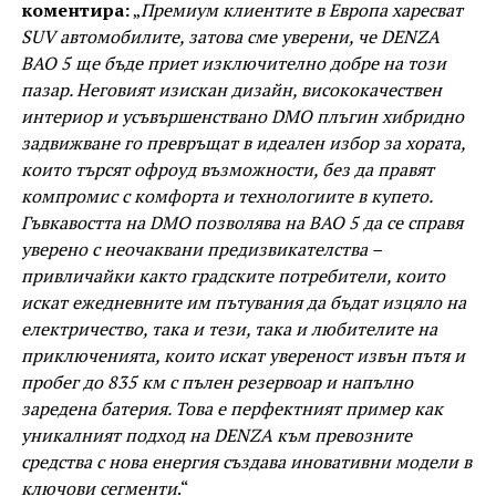
коментира:
„
Премиум клиентите в Европа харесват
SUV автомобилите, затова сме уверени, че DENZA
BAO 5 ще бъде приет изключително добре на този
пазар. Неговият изискан дизайн, висококачествен
интериор и усъвършенствано DMO плъгин хибридно
задвижване го превръщат в идеален избор за хората,
които търсят офроуд възможности, без да правят
компромис с комфорта и технологиите в купето.
Гъвкавостта на DMO позволява на BAO 5 да се справя
уверено с неочаквани предизвикателства –
привличайки както градските потребители, които
искат ежедневните им пътувания да бъдат изцяло на
електричество, така и тези, така и любителите на
приключенията, които искат увереност извън пътя и
пробег до 835 км с пълен резервоар и напълно
заредена батерия. Това е перфектният пример как
уникалният подход на DENZA към превозните
средства с нова енергия създава иновативни модели в
ключови сегменти
.“