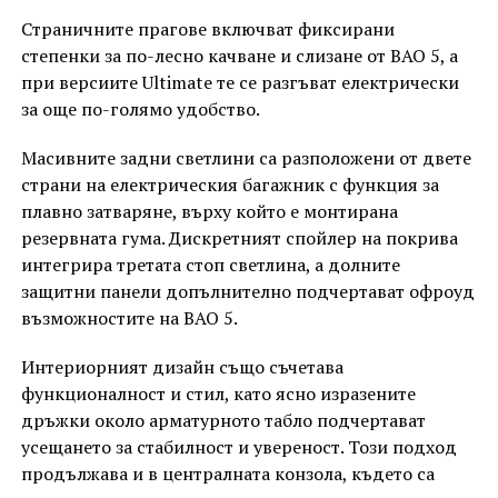
Страничните прагове включват фиксирани
степенки за по-лесно качване и слизане от BAO 5, а
при версиите Ultimate те се разгъват електрически
за още по-голямо удобство.
Масивните задни светлини са разположени от двете
страни на електрическия багажник с функция за
плавно затваряне, върху който е монтирана
резервната гума. Дискретният спойлер на покрива
интегрира третата стоп светлина, а долните
защитни панели допълнително подчертават офроуд
възможностите на BAO 5.
Интериорният дизайн също съчетава
функционалност и стил, като ясно изразените
дръжки около арматурното табло подчертават
усещането за стабилност и увереност. Този подход
продължава и в централната конзола, където са