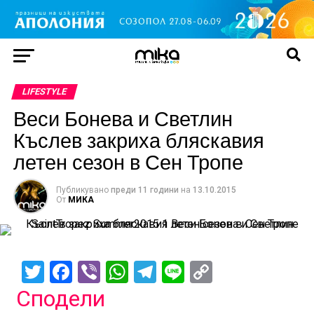
LIFESTYLE
Веси Бонева и Светлин
Къслев закриха бляскавия
летен сезон в Сен Тропе
Публикувано
преди 11 години
на
13.10.2015
От
МИКА
Twitter
Facebook
Viber
WhatsApp
Telegram
Line
Copy
Link
Сподели