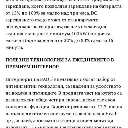
зареждане, което позволява зареждане на батерията
от 15% до 100% за малко над три часа. DC
зареждането също е част от стандартното
оборудване, като при свързване към зарядна
станция с мощност минимум 100 kW батерията
може да бъде заредена от 30% до 80% само за 16
минути.
ПОЛЕЗНИ ТЕХНОЛОГИИ ЗА ЕЖЕДНЕВИЕТО В
ПРЕМИУМ ИНТЕРИОР
Интериорът на BAO 5 впечатлява с богат набор от
интелигентни технологии, създадени за удобството
на водача и пътниците. В предната част на купето са
разположени общо четири екрана, всеки със своя
конкретна функция. Водачът разполага с 12,3-инчов
напълно дигитален инструментален панел и Head-
up дисплей, а двамата пътници отпред могат да
използват 15,6-инчовия централен сензорен екран –