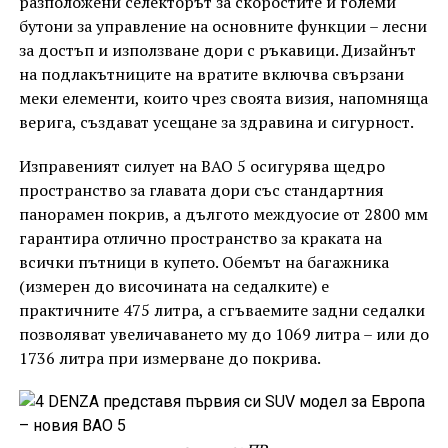
разположени селекторът за скоростите и големи
бутони за управление на основните функции – лесни
за достъп и използване дори с ръкавици. Дизайнът
на подлакътниците на вратите включва свързани
меки елементи, които чрез своята визия, напомняща
верига, създават усещане за здравина и сигурност.
Изправеният силует на BAO 5 осигурява щедро
пространство за главата дори със стандартния
панорамен покрив, а дългото междуосие от 2800 мм
гарантира отлично пространство за краката на
всички пътници в купето. Обемът на багажника
(измерен до височината на седалките) е
практичните 475 литра, а сгъваемите задни седалки
позволяват увеличаването му до 1069 литра – или до
1736 литра при измерване до покрива.