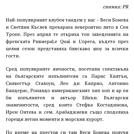
снимка: PR
Най-популярният клубен тандем у нас – Веси Бонева
и Светлин Къслев прекараха невероятно лято в Сен
Тропе. През април те откриха топ заведенията на
френската РивиераLe Quai и L’opera, където през
целия сезон представяха бляскаво шоу за всички
гости.
Сред популярните личности, посетили спектакъла
на българските изпълнители са Парис Хилтън,
Силвестър Сталоун, Лео ди Каприо, Антонио
Бандерас, Роналдо иамериканският хип хоп и ар ен
би изпълнител и актьор Ейкън. Български
знаменитости, сред които Стефка Костадинова,
Ирен Онтева и сем. Арабаджиеви също споделиха
горещи летни моменти в морския курорт.
По време на престоя си там Веси Бонева получи