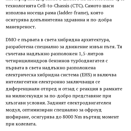
технологията Cell-to-Chassis (CTC). Самото шаси
използва носеща рама (ladder-frame), която
осигурява допълнителна здравина и по-добра
маневреност.
DMO е първата в света хибридна архитектура,
разработена специално за движение извън пътя. Тя
съчетава надлъжно разположен 1,5-литров
четирицилиндров бензинов турбодвигател с
първата в света надлъжно разположена
електрическа хибридна система (EHS) и включва
интелигентни електронно заключващи се
диференциали отпред и отзад с реакция в рамките
на милисекунди за по-добро представяне при
хлъзгави условия. Задният електродвигателен
модул, оптимизиран специално за офроуд
шофиране, осигурява до 8000 Nm въртящ момент
при колелата.