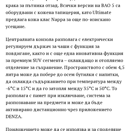
крака за пътника отзад. Всички версии на BAO 5 са
оборудвани с кожена тапицерия, като Ultimate
предлага кожа клас Nappa за още по-изискано
усещане.
Централната конзола разполага с електрически
регулируем държач за чаши с функция за
повдигане, както и с още една иновативна функция
за премиум SUV сегмента – охлаждащо и отопляемо
отделение за съхранение. Пространството с обем 4,5
литра може да побере до осем бутилки с напитки,
да охлажда съдържанието при температура между
-6°C и 15°C и да го затопля между 35°C и 50°C. То
разполага с памет при изключване, система за
разпознаване на предмети и може да бъде
активирано дистанционно чрез приложението
DENZA.
Приложението може да се използва и за споделяне