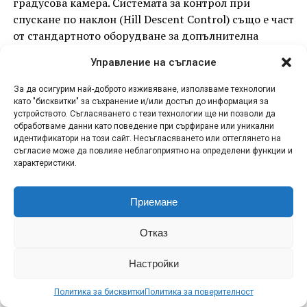
градусова камера. Системата за контрол при
спускане по наклон (Hill Descent Control) също е част
от стандартното оборудване за допълнителна
сигурност при хлъзгави условия.
Управление на съгласие
МЕТАЛИКОВО ПОКРИТИЕ КАТО СТАНДАРТ И
За да осигурим най-доброто изживяване, използваме технологии
НАЧАЛО НА ПРОДАЖБИТЕ ПРЕЗ ЛЯТОТО
като "бисквитки" за съхранение и/или достъп до информация за
устройството. Съгласяването с тези технологии ще ни позволи да
BAO 5 се предлага с избор от шест цвята с
обработваме данни като поведение при сърфиране или уникални
идентификатори на този сайт. Несъгласяването или оттеглянето на
металиково покритие – Shadow Black, Snowy White,
съгласие може да повлияе неблагоприятно на определени функции и
Pinnacle Grey, Wagner Glacier Blue, Dolomite Green,
характеристики.
Tarim Polar Gold, както и Mineral Purple с матов
завършек. Интериорът се предлага в Eclipse Blue,
Приемане
Shoal Green или Tarim Desert Beige.
Отказ
Магазините на DENZA в Европа ще започнат да
приемат поръчки за новия модел през лятото, като
Настройки
първите доставки до клиенти се очакват през
последното тримесечие на годината.
Политика за бисквитки
Политика за поверителност