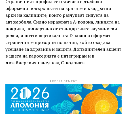
Страничният профил се отличава с дълбоко
оформени повърхности на вратите и квадратни
арки на калниците, които разчупват силуета на
автомобила. Силно изразената A-колона, линията на
покрива, подчертана от стандартните алуминиеви
релси, и почти вертикалната D-колона оформят
страничните прозорци по начин, който създава
усещане за здравина и защита. Допълнителен акцент
в цвета на каросерията е интегриран и в
дизайнерския панел над C-колоната.
ADVERTISEMENT