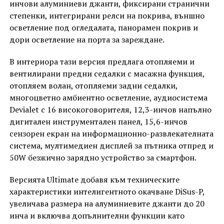
инчови алуминиеви джанти, фиксирани странични
степенки, интегрирани релси на покрива, външно
осветление под огледалата, панорамен покрив и
дори осветление на порта за зареждане.
В интериора тази версия предлага отопляеми и
вентилирани предни седалки с масажна функция,
отопляем волан, отопляеми задни седалки,
многоцветно амбиентно осветление, аудиосистема
Devialet с 16 високоговорителя, 12,3-инчов напълно
дигитален инструментален панел, 15,6-инчов
сензорен екран на информационно-развлекателната
система, мултимедиен дисплей за пътника отпред и
50W безжично зарядно устройство за смартфон.
Версията Ultimate добавя към техническите
характеристики интелигентното окачване DiSus-P,
увеличава размера на алуминиевите джанти до 20
инча и включва допълнителни функции като