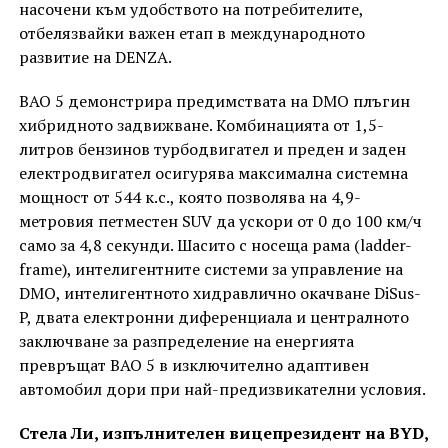
насочени към удобството на потребителите,
отбелязвайки важен етап в международното
развитие на DENZA.
BAO 5 демонстрира предимствата на DMO плъгин
хибридното задвижване. Комбинацията от 1,5-
литров бензинов турбодвигател и преден и заден
електродвигател осигурява максимална системна
мощност от 544 к.с., която позволява на 4,9-
метровия петместен SUV да ускори от 0 до 100 км/ч
само за 4,8 секунди. Шасито с носеща рама (ladder-
frame), интелигентните системи за управление на
DMO, интелигентното хидравлично окачване DiSus-
P, двата електронни диференциала и централното
заключване за разпределение на енергията
превръщат BAO 5 в изключително адаптивен
автомобил дори при най-предизвикателни условия.
Стела Ли, изпълнителен вицепрезидент на BYD,