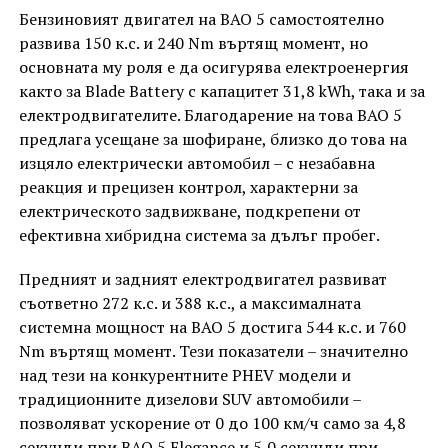
Бензиновият двигател на BAO 5 самостоятелно
развива 150 к.с. и 240 Nm въртящ момент, но
основната му роля е да осигурява електроенергия
както за Blade Battery с капацитет 31,8 kWh, така и за
електродвигателите. Благодарение на това BAO 5
предлага усещане за шофиране, близко до това на
изцяло електрически автомобил – с незабавна
реакция и прецизен контрол, характерни за
електрическото задвижване, подкрепени от
ефективна хибридна система за дълъг пробег.
Предният и задният електродвигател развиват
съответно 272 к.с. и 388 к.с., а максималната
системна мощност на BAO 5 достига 544 к.с. и 760
Nm въртящ момент. Тези показатели – значително
над тези на конкурентните PHEV модели и
традиционните дизелови SUV автомобили –
позволяват ускорение от 0 до 100 км/ч само за 4,8
секунди при BAO 5 Elegance и 5,0 секунди при