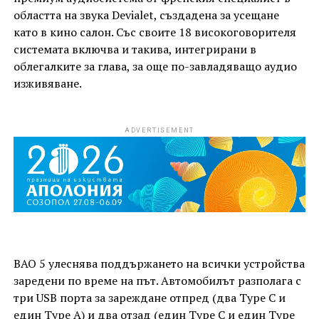
областта на звука Devialet, създадена за усещане
като в кино салон. Със своите 18 високоговорителя
системата включва и такива, интегрирани в
облегалките за глава, за още по-завладяващо аудио
изживяване.
ADVERTISEMENT
BAO 5 улеснява поддържането на всички устройства
заредени по време на път. Автомобилът разполага с
три USB порта за зареждане отпред (два Type C и
един Type A) и два отзад (един Type C и един Type