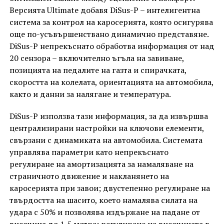
Версията Ultimate добавя DiSus-P – интелигентна
система за контрол на каросерията, която осигурява
още по-усъвършенствано динамично представяне.
DiSus-P непрекъснато обработва информация от над
20 сензора – включително ъгъла на завиване,
позицията на педалите на газта и спирачката,
скоростта на колелата, ориентацията на автомобила,
както и данни за налягане и температура.
DiSus-P използва тази информация, за да извършва
централизирани настройки на ключови елементи,
свързани с динамиката на автомобила. Системата
управлява параметри като непрекъснато
регулиране на амортизацията за намаляване на
страничното движение и накланянето на
каросерията при завои; двустепенно регулиране на
твърдостта на шасито, което намалява силата на
удара с 50% и позволява издържане на падане от
височина до 1,5 метра; регулиране на височината в