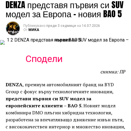
DENZA представя първия си SUV
модел за Европа – новия BAO 5
Публикувано
преди 3 седмици
на
14.07.2026
От
МИКА
Сподели
снимка: ПР
DENZA
, премиум автомобилният бранд на BYD
Group с фокус върху технологичните иновации,
представи първия си SUV модел за
европейските клиенти – BAO 5
. Новият модел
комбинира DMO плъгин хибридна технология,
разработена за впечатляващо движение извън пътя,
с висококачествен интериор и множество иновации,