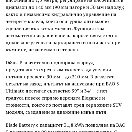
диапазон до 140 мм (90 мм нагоре и 50 мм надолу);
както и независимо хидравлично управление на
четирите колела, което осигурява оптимално
сцепление във всеки момент. Функцията за
автоматично изравняване на каросерията с едно
докосване улеснява паркирането и почивката при
къмпинг, независимо от терена.
DiSus-P значително подобрява офроуд
представянето чрез възможността да увеличи
пътния просвет с 90 мм – до 310 мм. В резултат
ъгълът на заход и ъгълът на напускане при BAO 5
Ultimate достигат съответно 39° и 34° – с пет
градуса повече спрямо версията Elegance и
стойности, които го поставят сред сериозните SUV
модели, създадени за движение извън пътя.
Blade Battery с капацитет 31,8 kWh позволява на BAO
5 да измине до 90 км изцяло на електричество. С