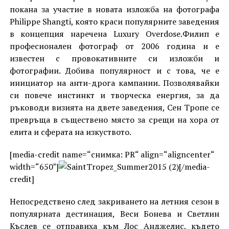
покана за участие в новата изложба на фотографа
Philippe Shangti, която краси популярните заведения
в концепция наречена Luxury Overdose.Филип е
професионален фотограф от 2006 година и е
известен с провокативните си изложби и
фотографии. Добива популярност и с това, че е
инициатор на анти-дрога кампании. Позволявайки
си повече инстинкт и творческа енергия, за да
ръководи визията на двете заведения, Сен Тропе се
превръща в съществено място за срещи на хора от
елита и сферата на изкуството.
[media-credit name=“снимка: PR“ align=“aligncenter“
width=“650″]
[/media-
credit]
Непосредствено след закриването на летния сезон в
популярната дестинация, Веси Бонева и Светлин
Къслев се отправиха към Лос Анджелис, където