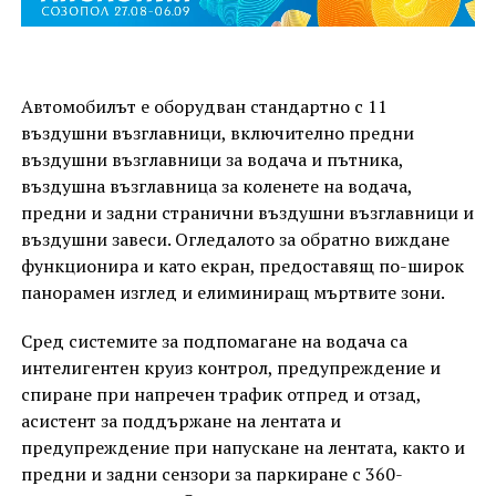
Автомобилът е оборудван стандартно с 11
въздушни възглавници, включително предни
въздушни възглавници за водача и пътника,
въздушна възглавница за коленете на водача,
предни и задни странични въздушни възглавници и
въздушни завеси. Огледалото за обратно виждане
функционира и като екран, предоставящ по-широк
панорамен изглед и елиминиращ мъртвите зони.
Сред системите за подпомагане на водача са
интелигентен круиз контрол, предупреждение и
спиране при напречен трафик отпред и отзад,
асистент за поддържане на лентата и
предупреждение при напускане на лентата, както и
предни и задни сензори за паркиране с 360-