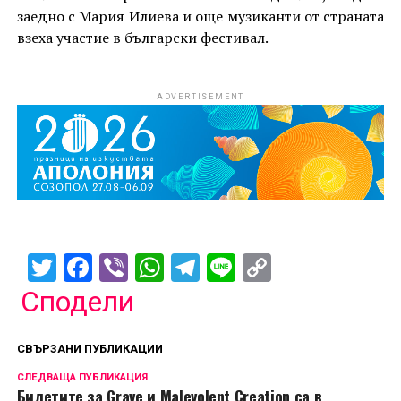
заедно с Мария Илиева и още музиканти от страната
взеха участие в български фестивал.
ADVERTISEMENT
Twitter
Facebook
Viber
WhatsApp
Telegram
Line
Copy
Link
Сподели
СВЪРЗАНИ ПУБЛИКАЦИИ
СЛЕДВАЩА ПУБЛИКАЦИЯ
Билетите за Grave и Malevolent Creation са в