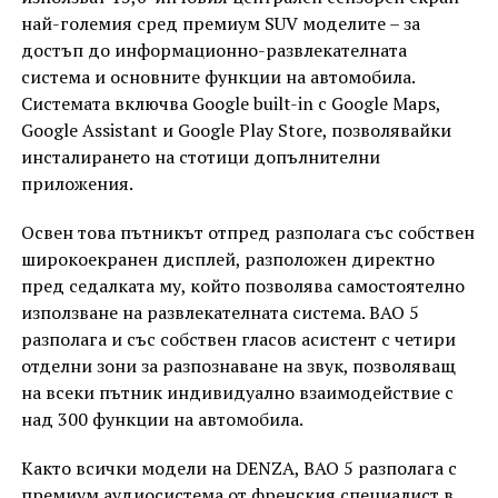
най-големия сред премиум SUV моделите – за
достъп до информационно-развлекателната
система и основните функции на автомобила.
Системата включва Google built-in с Google Maps,
Google Assistant и Google Play Store, позволявайки
инсталирането на стотици допълнителни
приложения.
Освен това пътникът отпред разполага със собствен
широкоекранен дисплей, разположен директно
пред седалката му, който позволява самостоятелно
използване на развлекателната система. BAO 5
разполага и със собствен гласов асистент с четири
отделни зони за разпознаване на звук, позволяващ
на всеки пътник индивидуално взаимодействие с
над 300 функции на автомобила.
Както всички модели на DENZA, BAO 5 разполага с
премиум аудиосистема от френския специалист в