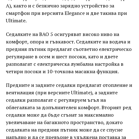
A), както и с безжично зарядно устройство за
смартфон при версията Elegance и две такива при
Ultimate.
Седалките на BAO 5 осигуряват високо ниво на
комфорт, опора и гъвкавост. Седалките на водача и
предния пътник предлагат съответно електрическо
регулиране в осем и шест посоки, като и двете
разполагат с електрическа лумбална настройка в
четири посоки и 10-точкова масажна функция.
Предните и задните седалки предлагат отопление и
вентилация (при версиите Ultimate), а задните
седалки разполагат с регулируем ъгъл на
облегалката за допълнителен комфорт. Вторият ред
седалки може да бъде сгънат за максимално
увеличаване на багажното пространство, докато
седалката на предния пътник може да се спусне
напълно и да се превърне в удължена поставка за