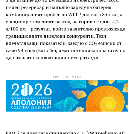
пълен резервоар и напълно заредена батерия
комбинираният пробег по WLTP достига 835 км, а
среднопретегленият разход на гориво е едва 4,2
л/100 км – резултат, който значително превъзхожда
традиционните дизелови конкуренти. Тези
впечатляващи показатели, заедно с CO₂ емисии от
само 94 г/км (Euro 6e), имат потенциала значително
да намалят експлоатационните разходи.
ADVERTISEMENT
BAO 5 се предлага стандартно с 11 kW трифазно AC