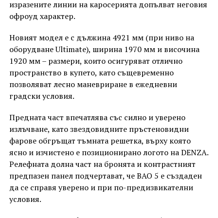
изразените линии на каросерията допълват неговия
офроуд характер.
Новият модел е с дължина 4921 мм (при ниво на
оборудване Ultimate), ширина 1970 мм и височина
1920 мм – размери, които осигуряват отлично
пространство в купето, като същевременно
позволяват лесно маневриране в ежедневни
градски условия.
Предната част впечатлява със силно и уверено
излъчване, като звездовидните пръстеновидни
фарове обгръщат тъмната решетка, върху която
ясно и изчистено е позиционирано логото на DENZA.
Релефната долна част на бронята и контрастният
предпазен панел подчертават, че BAO 5 е създаден
да се справя уверено и при по-предизвикателни
условия.