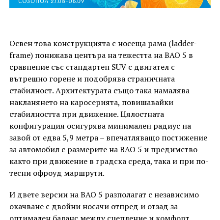
Освен това конструкцията с носеща рама (ladder-
frame) понижава центъра на тежестта на BAO 5 в
сравнение със стандартен SUV с двигател с
вътрешно горене и подобрява страничната
стабилност. Архитектурата също така намалява
накланянето на каросерията, повишавайки
стабилността при движение. Цялостната
конфигурация осигурява минимален радиус на
завой от едва 5,9 метра – впечатляващо постижение
за автомобил с размерите на BAO 5 и предимство
както при движение в градска среда, така и при по-
тесни офроуд маршрути.
И двете версии на BAO 5 разполагат с независимо
окачване с двойни носачи отпред и отзад за
оптимален баланс между сцепление и комфорт.