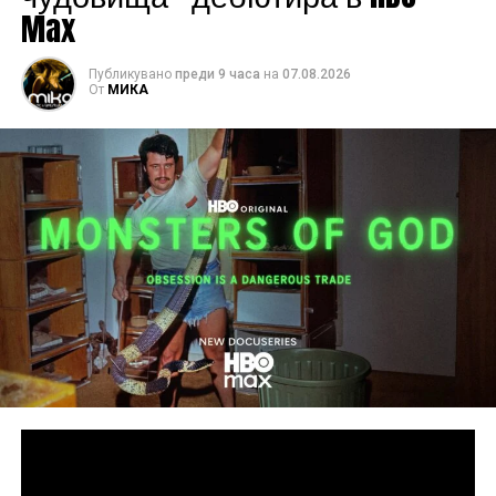
Max
Публикувано
преди 9 часа
на
07.08.2026
От
МИКА
Сподели