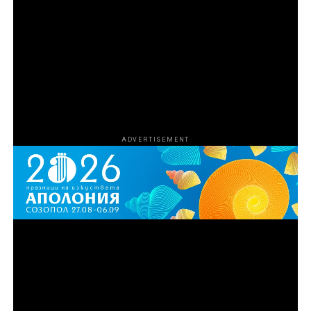
продуценти са Харисън Крайс и Мариса Торес
Ериксън. Продуценти са Том Петерсен, Джеймс Лиу,
Лиса Ривера, Кали Барлоу, Чарлз Дивак, Ейдриън
Гитс и Даниел Джонсън. За HBO изпълнителни
продуценти са Нанси Ейбрахам, Лиса Хелър и Тина
Нгуен.
ADVERTISEMENT
Първи епизод на „Божиите чудовища“ вече е
наличен за стрийминг в HBO Max, а нови
епизоди ще дебютират всеки петък до финала