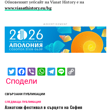
Обновеният уебсайт на Viasat History е на
www.viasathistory.eu/bg
ADVERTISEMENT
Twitter
Facebook
Viber
WhatsApp
Telegram
Line
Copy
Link
Сподели
СВЪРЗАНИ ПУБЛИКАЦИИ
СЛЕДВАЩА ПУБЛИКАЦИЯ
Азиатски фестивал в сърцето на София