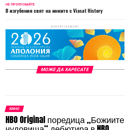
НЕ ПРОПУСКАЙТЕ
В изгубения свят на инките с Viasat History
ADVERTISEMENT
МОЖЕ ДА ХАРЕСАТЕ
КИНО
HBO Original поредица „Божиите
чудовища“ дебютира в HBO