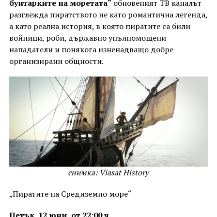
бунтарките на моретата“
обновеният ТВ каналът
разглежда пиратството не като романтична легенда,
а като реална история, в която пиратите са били
войници, роби, държавно упълномощени
нападатели и понякога изненадващо добре
организирани общности.
снимка: Viasat History
„Пиратите на Средиземно море“
Петък, 12 юни, от 22:00 ч.