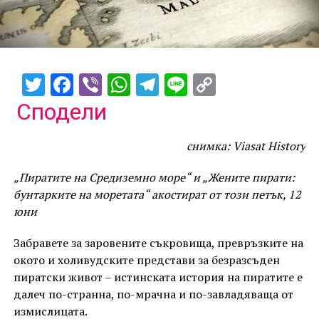
Twitter
Facebook
Viber
WhatsApp
Telegram
Line
Copy
Link
Сподели
снимка: Viasat History
„Пиратите на Средиземно море“ и „Жените пирати:
бунтарките на моретата“ акостират от този петък, 12
юни
Забравете за заровените съкровища, превръзките на
окото и холивудските представи за безразсъден
пиратски живот – истинската история на пиратите е
далеч по-странна, по-мрачна и по-завладяваща от
измислицата.