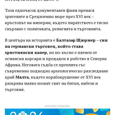
Този едночасов документален филм пренася
зрителите в Средиземно море през XVI век –
кръстопът на империи, където пиратството е тясно
свързано с политиката, религията и търговията.
В центъра на историята е
Балтазар Щюрмер – син
на германски търговец, който става
християнски капер
, но по-късно е пленен от
османски корсари и продаден в робство в Северна
Африка. Неговата съдба се преплита със
съвременно подводно археологическо разследване
край
Малта
, където корабокрушение от XVI век
разкрива малко познат свят на битки, набези и
търговия.
ADVERTISEMENT