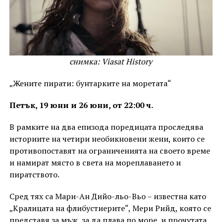
снимка: Viasat History
„Жените пирати: бунтарките на моретата“
Петък, 19 юни и 26 юни, от 22:00 ч.
В рамките на два епизода поредицата проследява
историите на четири необикновени жени, които се
противопоставят на ограниченията на своето време
и намират място в света на мореплаването и
пиратството.
Сред тях са Мари-Ан Дийо-льо-Вьо – известна като
„Кралицата на флибустиерите“, Мери Рийд, която се
представя за мъж, за да плава по море, и прочутата