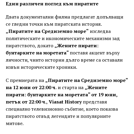
Един различен поглед към пиратите
Двата документални филма предлагат допълващи
се гледни точки към пиратската история.
„Пиратите на Средиземно море“
изследва
политическите и икономическите механизми зад
пиратството, докато
„Жените пирати:
бунтарките на моретата“
поставя акцент върху
личности, чиито истории дълго време са оставали
извън историческите хроники.
С премиерата на
„Пиратите на Средиземно море“
на 12 юни от 22:00 ч.
и старта на
„Жените
пирати: бунтарките на моретата“ от 19 юни,
петък от 22:00 ч.
,
Viasat History
представя
специално телевизионно събитие, което показва
пиратството отвъд легендите и популярните
митове.