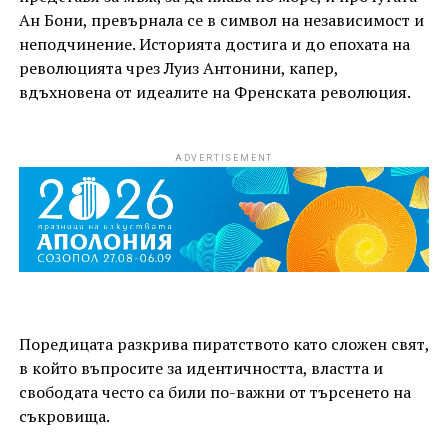
Ан Бони, превърнала се в символ на независимост и
неподчинение. Историята достига и до епохата на
революцията чрез Луиз Антонини, капер,
вдъхновена от идеалите на Френската революция.
ADVERTISEMENT
Поредицата разкрива пиратството като сложен свят,
в който въпросите за идентичността, властта и
свободата често са били по-важни от търсенето на
съкровища.