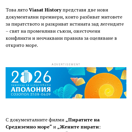
Това лято
Viasat History
представя две нови
документални премиери, които разбиват митовете
за пиратството и разкриват истината зад легендите
– свят на променливи съюзи, ожесточени
конфликти и неочаквани правила за оцеляване в
открито море.
ADVERTISEMENT
С документалните филми
„Пиратите на
Средиземно море“
и
„Жените пирати: