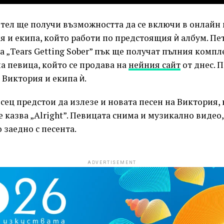
тел ще получи възможността да се включи в онлайн 
я и екипа, който работи по предстоящия ѝ албум. Пе
 „Tears Getting Sober” пък ще получат пълния компл
а певица, който се продава на
нейния сайт
от днес. 
 Виктория и екипа ѝ.
есец предстои да излезе и новата песен на Виктория, 
е казва „Alright”. Певицата снима и музикално видео
 заедно с песента.
ADVERTISEMENT