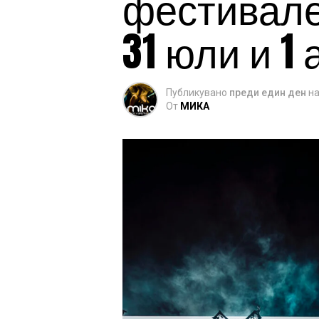
фестивален
31 юли и 1 
Публикувано
преди един ден
н
От
МИКА