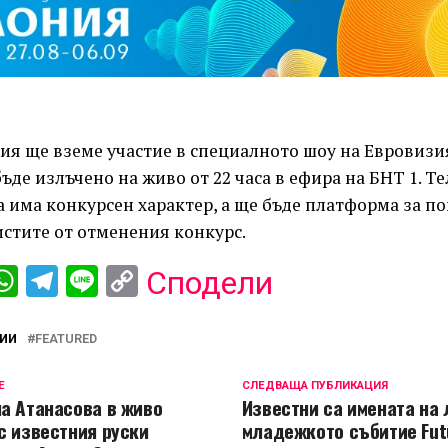
ия ще вземе участие в специалното шоу на Евровизия
 бъде излъчено на живо от 22 часа в ефира на БНТ 1. 
а има конкурсен характер, а ще бъде платформа за п
истите от отменения конкурс.
ebook
iber
WhatsApp
Telegram
Line
Copy
Сподели
Link
ИИ
FEATURED
Е
СЛЕДВАЩА ПУБЛИКАЦИЯ
а Атанасова в живо
Известни са имената на 
с известния руски
младежкото събитие Fut