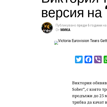
версия на “
Публикувано
преди 6 години
на
От
МИКА
Twitter
Fac
V
Виктория обявява
Sober”, с която 
продължи до 25 м
трябва да качат 