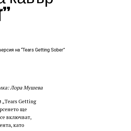
r”
мка: Лора Мушева
„Tears Getting
ърсенето ще
 се включват,
ента, като