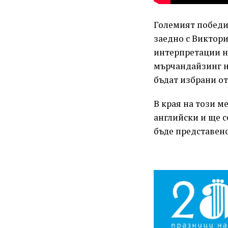
Големият победи
заедно с Виктори
интерпретации на
мърчандайзинг н
бъдат избрани от
В края на този м
английски и ще с
бъде представено