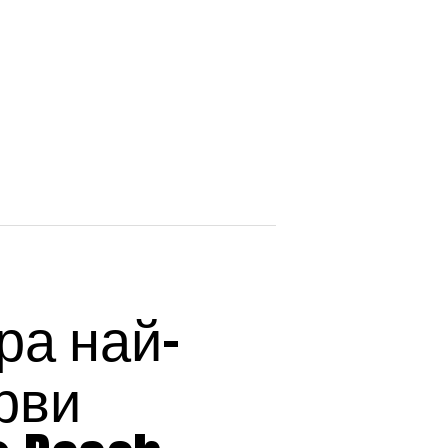
ира най-
рви