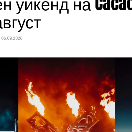
 уикенд на Cacao
август
а
06.08.2026