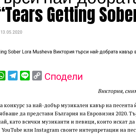
Tears Getting Sobe
13.05.2020
ebook
iber
WhatsApp
Telegram
Line
Copy
Сподели
Link
Виктория, сни
 конкурс за най-добър музикален кавър на песента ѝ 
трябваше да представи България на Евровизия 2020. Т
ай, като всички музиканти и певици, които искат да
в YouTube или Instagram своите интерпретации на пес