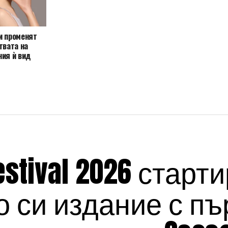
и променят
твата на
ния ѝ вид
estival 2026 старт
 си издание с пъ