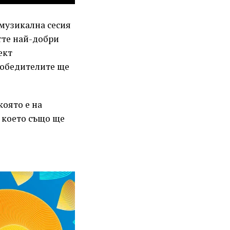
музикална сесия
тте най-добри
ект
Победителите ще
която е на
, което също ще