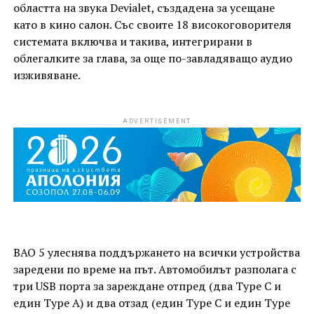
областта на звука Devialet, създадена за усещане
като в кино салон. Със своите 18 високоговорителя
системата включва и такива, интегрирани в
облегалките за глава, за още по-завладяващо аудио
изживяване.
ADVERTISEMENT
BAO 5 улеснява поддържането на всички устройства
заредени по време на път. Автомобилът разполага с
три USB порта за зареждане отпред (два Type C и
един Type A) и два отзад (един Type C и един Type