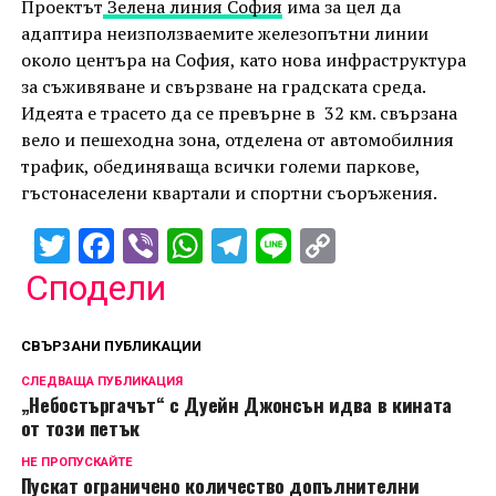
Проектът
Зелена линия София
има за цел да
адаптира неизползваемите железопътни линии
около центъра на София, като нова инфраструктура
за съживяване и свързване на градската среда.
Идеята e трасето да се превърне в 32 км. свързана
вело и пешеходна зона, отделена от автомобилния
трафик, обединяваща всички големи паркове,
гъстонаселени квартали и спортни съоръжения.
Twitter
Facebook
Viber
WhatsApp
Telegram
Line
Copy
Link
Сподели
СВЪРЗАНИ ПУБЛИКАЦИИ
СЛЕДВАЩА ПУБЛИКАЦИЯ
„Небостъргачът“ с Дуейн Джонсън идва в кината
от този петък
НЕ ПРОПУСКАЙТЕ
Пускат ограничено количество допълнителни