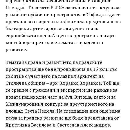
партньорство със Столична община и Община
Пловдив. Това лято FLUCA за първи път гостува на
различни публични пространства в София, за да се
превърне в отворена платформа за представяне на
български артисти, доказали успеха си на
европейската сцена. Акцент в програмата на арт
контейнера през юли е темата за градското
развитие.
Темата за градa и развитието на градските
пространства ще бъде продължена на 15 юли със
събитие с участието на главния архитект на
Столична община – арх. Здравко Здравков. Той ще
се срещне с граждани и експерти и ще разкаже за
новата пешеходна част на бул. Витоша, както и за
Международния конкурс за преустройството на
площад Света Неделя. На следващия ден още една
кауза за градско развитие ще бъде представена от
Християна Василева и Светослав Александров.