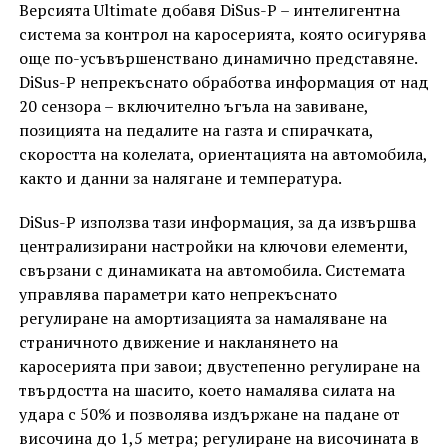
Версията Ultimate добавя DiSus-P – интелигентна
система за контрол на каросерията, която осигурява
още по-усъвършенствано динамично представяне.
DiSus-P непрекъснато обработва информация от над
20 сензора – включително ъгъла на завиване,
позицията на педалите на газта и спирачката,
скоростта на колелата, ориентацията на автомобила,
както и данни за налягане и температура.
DiSus-P използва тази информация, за да извършва
централизирани настройки на ключови елементи,
свързани с динамиката на автомобила. Системата
управлява параметри като непрекъснато
регулиране на амортизацията за намаляване на
страничното движение и накланянето на
каросерията при завои; двустепенно регулиране на
твърдостта на шасито, което намалява силата на
удара с 50% и позволява издържане на падане от
височина до 1,5 метра; регулиране на височината в