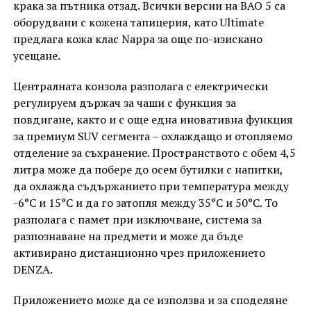
крака за пътника отзад. Всички версии на BAO 5 са
оборудвани с кожена тапицерия, като Ultimate
предлага кожа клас Nappa за още по-изискано
усещане.
Централната конзола разполага с електрически
регулируем държач за чаши с функция за
повдигане, както и с още една иновативна функция
за премиум SUV сегмента – охлаждащо и отопляемо
отделение за съхранение. Пространството с обем 4,5
литра може да побере до осем бутилки с напитки,
да охлажда съдържанието при температура между
-6°C и 15°C и да го затопля между 35°C и 50°C. То
разполага с памет при изключване, система за
разпознаване на предмети и може да бъде
активирано дистанционно чрез приложението
DENZA.
Приложението може да се използва и за споделяне