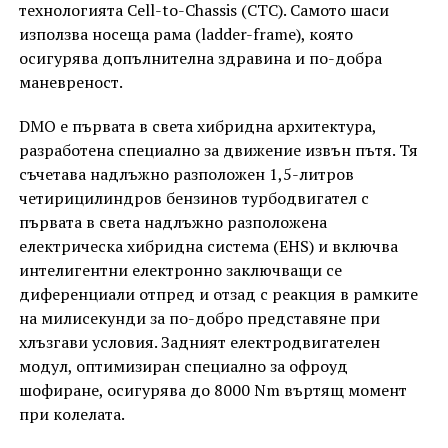
технологията Cell-to-Chassis (CTC). Самото шаси
използва носеща рама (ladder-frame), която
осигурява допълнителна здравина и по-добра
маневреност.
DMO е първата в света хибридна архитектура,
разработена специално за движение извън пътя. Тя
съчетава надлъжно разположен 1,5-литров
четирицилиндров бензинов турбодвигател с
първата в света надлъжно разположена
електрическа хибридна система (EHS) и включва
интелигентни електронно заключващи се
диференциали отпред и отзад с реакция в рамките
на милисекунди за по-добро представяне при
хлъзгави условия. Задният електродвигателен
модул, оптимизиран специално за офроуд
шофиране, осигурява до 8000 Nm въртящ момент
при колелата.