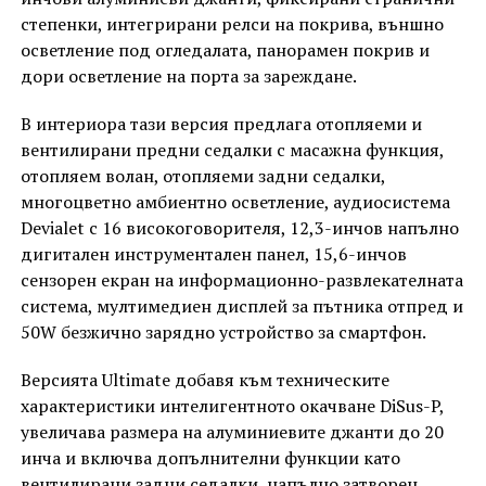
степенки, интегрирани релси на покрива, външно
осветление под огледалата, панорамен покрив и
дори осветление на порта за зареждане.
В интериора тази версия предлага отопляеми и
вентилирани предни седалки с масажна функция,
отопляем волан, отопляеми задни седалки,
многоцветно амбиентно осветление, аудиосистема
Devialet с 16 високоговорителя, 12,3-инчов напълно
дигитален инструментален панел, 15,6-инчов
сензорен екран на информационно-развлекателната
система, мултимедиен дисплей за пътника отпред и
50W безжично зарядно устройство за смартфон.
Версията Ultimate добавя към техническите
характеристики интелигентното окачване DiSus-P,
увеличава размера на алуминиевите джанти до 20
инча и включва допълнителни функции като
вентилирани задни седалки, напълно затворен