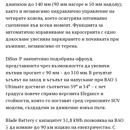
диапазон до 140 мм (90 мм нагоре и 50 мм надолу);
както и независимо хидравлично управление на
четирите колела, което осигурява оптимално
сцепление във всеки момент. Функцията за
автоматично изравняване на каросерията с едно
докосване улеснява паркирането и почивката при
къмпинг, независимо от терена.
DiSus-P значително подобрява офроуд
представянето чрез възможността да увеличи
пътния просвет с 90 мм – до 310 мм. В резултат
ъгълът на заход и ъгълът на напускане при BAO 5
Ultimate достигат съответно 39° и 34° – с пет
градуса повече спрямо версията Elegance и
стойности, които го поставят сред сериозните SUV
модели, създадени за движение извън пътя.
Blade Battery с капацитет 31,8 kWh позволява на BAO
5 да измине до 90 км изцяло на електричество. С