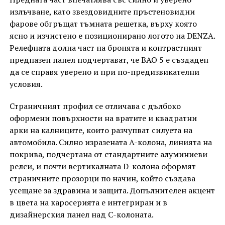
излъчване, като звездовидните пръстеновидни
фарове обгръщат тъмната решетка, върху която
ясно и изчистено е позиционирано логото на DENZA.
Релефната долна част на бронята и контрастният
предпазен панел подчертават, че BAO 5 е създаден
да се справя уверено и при по-предизвикателни
условия.
Страничният профил се отличава с дълбоко
оформени повърхности на вратите и квадратни
арки на калниците, които разчупват силуета на
автомобила. Силно изразената A-колона, линията на
покрива, подчертана от стандартните алуминиеви
релси, и почти вертикалната D-колона оформят
страничните прозорци по начин, който създава
усещане за здравина и защита. Допълнителен акцент
в цвета на каросерията е интегриран и в
дизайнерския панел над C-колоната.