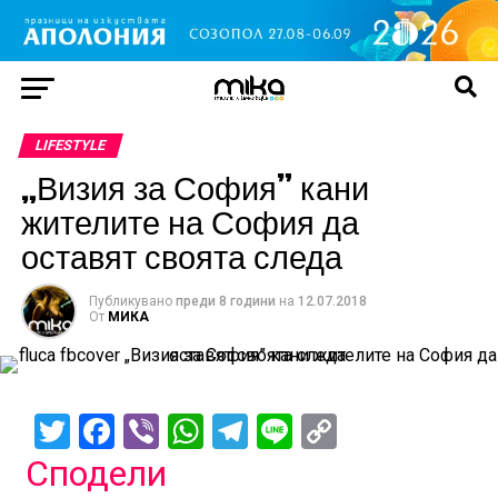
LIFESTYLE
„Визия за София” кани
жителите на София да
оставят своята следа
Публикувано
преди 8 години
на
12.07.2018
От
МИКА
Twitter
Facebook
Viber
WhatsApp
Telegram
Line
Copy
Link
Сподели