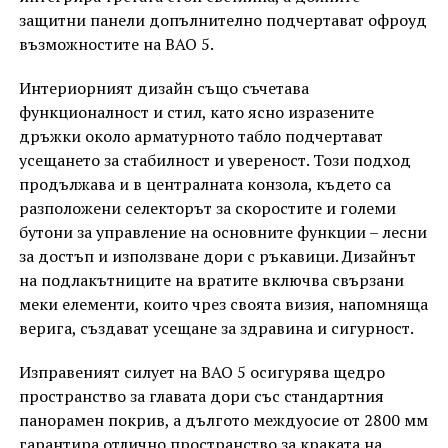
защитни панели допълнително подчертават офроуд
възможностите на BAO 5.
Интериорният дизайн също съчетава
функционалност и стил, като ясно изразените
дръжки около арматурното табло подчертават
усещането за стабилност и увереност. Този подход
продължава и в централната конзола, където са
разположени селекторът за скоростите и големи
бутони за управление на основните функции – лесни
за достъп и използване дори с ръкавици. Дизайнът
на подлакътниците на вратите включва свързани
меки елементи, които чрез своята визия, напомняща
верига, създават усещане за здравина и сигурност.
Изправеният силует на BAO 5 осигурява щедро
пространство за главата дори със стандартния
панорамен покрив, а дългото междуосие от 2800 мм
гарантира отлично пространство за краката на