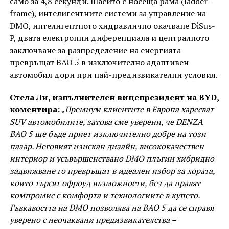
само за 4,8 секунди. Шасито с носеща рама (ladder-
frame), интелигентните системи за управление на
DMO, интелигентното хидравлично окачване DiSus-
P, двата електронни диференциала и централното
заключване за разпределение на енергията
превръщат BAO 5 в изключително адаптивен
автомобил дори при най-предизвикателни условия.
Стела Ли, изпълнителен вицепрезидент на BYD,
коментира:
„
Премиум клиентите в Европа харесват
SUV автомобилите, затова сме уверени, че DENZA
BAO 5 ще бъде приет изключително добре на този
пазар. Неговият изискан дизайн, висококачествен
интериор и усъвършенствано DMO плъгин хибридно
задвижване го превръщат в идеален избор за хората,
които търсят офроуд възможности, без да правят
компромис с комфорта и технологиите в купето.
Гъвкавостта на DMO позволява на BAO 5 да се справя
уверено с неочаквани предизвикателства –