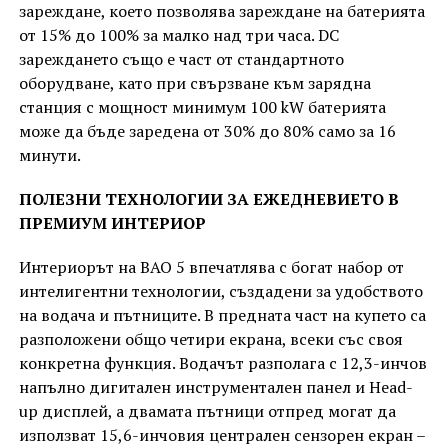
зареждане, което позволява зареждане на батерията
от 15% до 100% за малко над три часа. DC
зареждането също е част от стандартното
оборудване, като при свързване към зарядна
станция с мощност минимум 100 kW батерията
може да бъде заредена от 30% до 80% само за 16
минути.
ПОЛЕЗНИ ТЕХНОЛОГИИ ЗА ЕЖЕДНЕВИЕТО В
ПРЕМИУМ ИНТЕРИОР
Интериорът на BAO 5 впечатлява с богат набор от
интелигентни технологии, създадени за удобството
на водача и пътниците. В предната част на купето са
разположени общо четири екрана, всеки със своя
конкретна функция. Водачът разполага с 12,3-инчов
напълно дигитален инструментален панел и Head-
up дисплей, а двамата пътници отпред могат да
използват 15,6-инчовия централен сензорен екран –