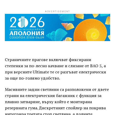
ADVERTISEMENT
Страничните прагове включват фиксирани
степенки за по-лесно качване и слизане от BAO 5, а
при версиите Ultimate те се разгъват електрически
за още по-голямо удобство.
Масивните задни светлини са разположени от двете
страни на електрическия багажник с функция за
плавно затваряне, върху който е монтирана
резервната гума. Дискретният спойлер на покрива
интегрира третата стоп светлина, а долните