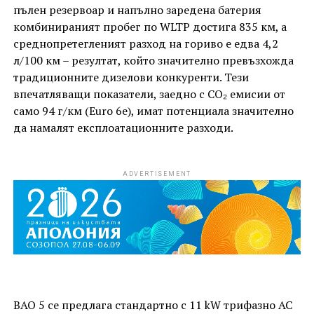
пълен резервоар и напълно заредена батерия
комбинираният пробег по WLTP достига 835 км, а
среднопретегленият разход на гориво е едва 4,2
л/100 км – резултат, който значително превъзхожда
традиционните дизелови конкуренти. Тези
впечатляващи показатели, заедно с CO₂ емисии от
само 94 г/км (Euro 6e), имат потенциала значително
да намалят експлоатационните разходи.
ADVERTISEMENT
BAO 5 се предлага стандартно с 11 kW трифазно AC