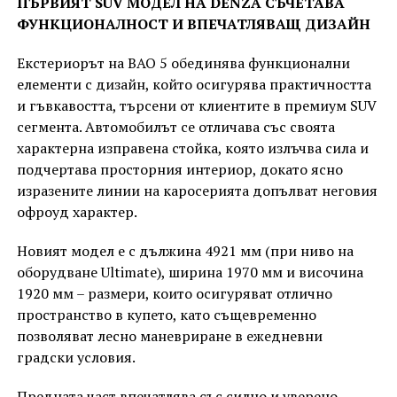
ПЪРВИЯТ SUV МОДЕЛ НА DENZA СЪЧЕТАВА
ФУНКЦИОНАЛНОСТ И ВПЕЧАТЛЯВАЩ ДИЗАЙН
Екстериорът на BAO 5 обединява функционални
елементи с дизайн, който осигурява практичността
и гъвкавостта, търсени от клиентите в премиум SUV
сегмента. Автомобилът се отличава със своята
характерна изправена стойка, която излъчва сила и
подчертава просторния интериор, докато ясно
изразените линии на каросерията допълват неговия
офроуд характер.
Новият модел е с дължина 4921 мм (при ниво на
оборудване Ultimate), ширина 1970 мм и височина
1920 мм – размери, които осигуряват отлично
пространство в купето, като същевременно
позволяват лесно маневриране в ежедневни
градски условия.
Предната част впечатлява със силно и уверено