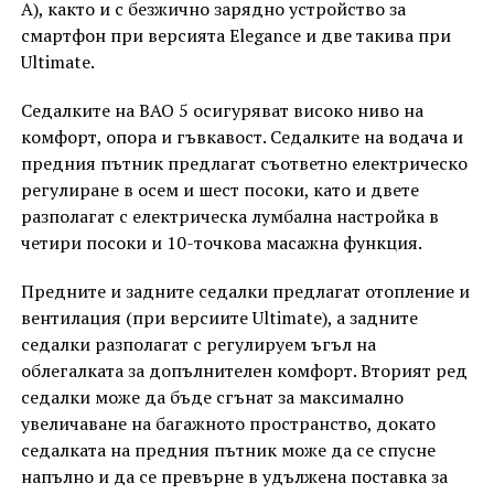
A), както и с безжично зарядно устройство за
смартфон при версията Elegance и две такива при
Ultimate.
Седалките на BAO 5 осигуряват високо ниво на
комфорт, опора и гъвкавост. Седалките на водача и
предния пътник предлагат съответно електрическо
регулиране в осем и шест посоки, като и двете
разполагат с електрическа лумбална настройка в
четири посоки и 10-точкова масажна функция.
Предните и задните седалки предлагат отопление и
вентилация (при версиите Ultimate), а задните
седалки разполагат с регулируем ъгъл на
облегалката за допълнителен комфорт. Вторият ред
седалки може да бъде сгънат за максимално
увеличаване на багажното пространство, докато
седалката на предния пътник може да се спусне
напълно и да се превърне в удължена поставка за