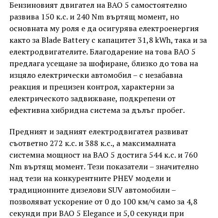
Бензиновият двигател на BAO 5 самостоятелно
развива 150 к.с. и 240 Nm въртящ момент, но
основната му роля е да осигурява електроенергия
както за Blade Battery с капацитет 31,8 kWh, така и за
електродвигателите. Благодарение на това BAO 5
предлага усещане за шофиране, близко до това на
изцяло електрически автомобил – с незабавна
реакция и прецизен контрол, характерни за
електрическото задвижване, подкрепени от
ефективна хибридна система за дълъг пробег.
Предният и задният електродвигател развиват
съответно 272 к.с. и 388 к.с., а максималната
системна мощност на BAO 5 достига 544 к.с. и 760
Nm въртящ момент. Тези показатели – значително
над тези на конкурентните PHEV модели и
традиционните дизелови SUV автомобили –
позволяват ускорение от 0 до 100 км/ч само за 4,8
секунди при BAO 5 Elegance и 5,0 секунди при