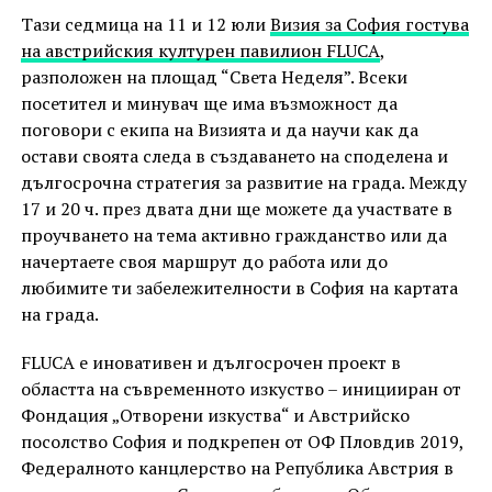
Тази седмица на 11 и 12 юли
Визия за София гостува
на австрийския културен павилион FLUCA
,
разположен на площад “Света Неделя”. Всеки
посетител и минувач ще има възможност да
поговори с екипа на Визията и да научи как да
остави своята следа в създаването на споделена и
дългосрочна стратегия за развитие на града. Между
17 и 20 ч. през двата дни ще можете да участвате в
проучването на тема активно гражданство или да
начертаете своя маршрут до работа или до
любимите ти забележителности в София на картата
на града.
FLUCA е иновативен и дългосрочен проект в
областта на съвременното изкуство – иницииран от
Фондация „Отворени изкуства“ и Австрийско
посолство София и подкрепен от ОФ Пловдив 2019,
Федералното канцлерство на Република Австрия в