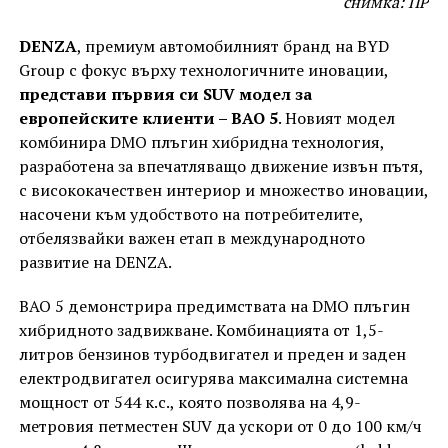
снимка: ПР
DENZA
, премиум автомобилният бранд на BYD
Group с фокус върху технологичните иновации,
представи първия си SUV модел за
европейските клиенти – BAO 5
. Новият модел
комбинира DMO плъгин хибридна технология,
разработена за впечатляващо движение извън пътя,
с висококачествен интериор и множество иновации,
насочени към удобството на потребителите,
отбелязвайки важен етап в международното
развитие на DENZA.
BAO 5 демонстрира предимствата на DMO плъгин
хибридното задвижване. Комбинацията от 1,5-
литров бензинов турбодвигател и преден и заден
електродвигател осигурява максимална системна
мощност от 544 к.с., която позволява на 4,9-
метровия петместен SUV да ускори от 0 до 100 км/ч