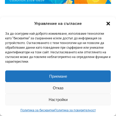
Автомобилът е оборудван стандартно с 11
Управление на съгласие
въздушни възглавници, включително предни
За да осигурим най-доброто изживяване, използваме технологии
въздушни възглавници за водача и пътника,
като "бисквитки" за съхранение и/или достъп до информация за
въздушна възглавница за коленете на водача,
устройството. Съгласяването с тези технологии ще ни позволи да
предни и задни странични въздушни възглавници и
обработваме данни като поведение при сърфиране или уникални
идентификатори на този сайт. Несъгласяването или оттеглянето на
въздушни завеси. Огледалото за обратно виждане
съгласие може да повлияе неблагоприятно на определени функции и
функционира и като екран, предоставящ по-широк
характеристики.
панорамен изглед и елиминиращ мъртвите зони.
Приемане
Сред системите за подпомагане на водача са
интелигентен круиз контрол, предупреждение и
Отказ
спиране при напречен трафик отпред и отзад,
асистент за поддържане на лентата и
Настройки
предупреждение при напускане на лентата, както и
предни и задни сензори за паркиране с 360-
Политика за бисквитки
Политика за поверителност
градусова камера. Системата за контрол при