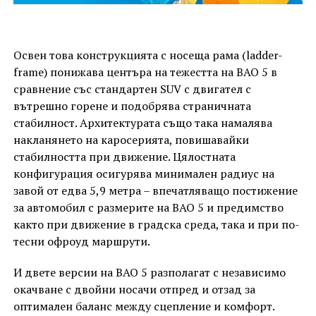
Освен това конструкцията с носеща рама (ladder-
frame) понижава центъра на тежестта на BAO 5 в
сравнение със стандартен SUV с двигател с
вътрешно горене и подобрява страничната
стабилност. Архитектурата също така намалява
накланянето на каросерията, повишавайки
стабилността при движение. Цялостната
конфигурация осигурява минимален радиус на
завой от едва 5,9 метра – впечатляващо постижение
за автомобил с размерите на BAO 5 и предимство
както при движение в градска среда, така и при по-
тесни офроуд маршрути.
И двете версии на BAO 5 разполагат с независимо
окачване с двойни носачи отпред и отзад за
оптимален баланс между сцепление и комфорт.