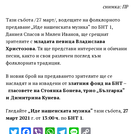
снимка: ПР
Тази събота /27 март/, водещите на фолклорното
предаване „Иде нашенската музика“ по БНТ 1,
Даниел Спасов и Милен Иванов, ще срещнат
зрителите с
младата певица Владислава
Христозова
. Тя ще представи интересни и обичани
песни, както и своя различен поглед към
фолклорната традиция.
В новия брой на предаването зрителите ще се
насладят и на извадени от
златния фонд на БНТ –
гласовете на Стоянка Бонева, трио „Българка“
и Димитрина Кунева
.
Гледайте
„Иде нашенската музика“
тази събота,
27
март 2021
г. от
13:00 ч.
по
БНТ 1
.
Twitter
Facebook
Viber
WhatsApp
Telegram
Line
Copy