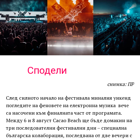
Сподели
снимка: ПР
След силното начало на фестивала миналия уикенд
погледите на феновете на електронна музика вече
са насочени към финалната част от програмата.
Между 6 и 8 август Cacao Beach ще бъде домакин на
три последователни фестивални дни – специална
българска колаборация, последвана от две вечери с