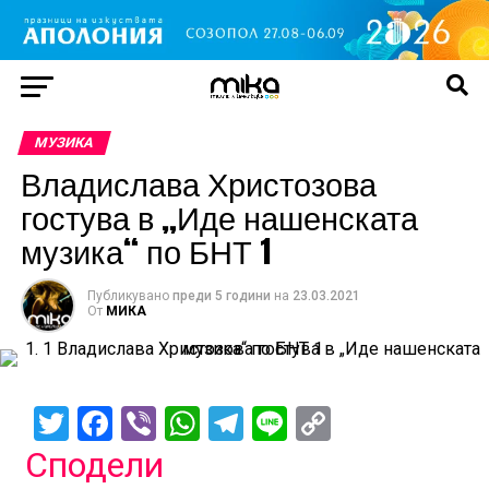
МУЗИКА
Владислава Христозова
гостува в „Иде нашенската
музика“ по БНТ 1
Публикувано
преди 5 години
на
23.03.2021
От
МИКА
Twitter
Facebook
Viber
WhatsApp
Telegram
Line
Copy
Link
Сподели