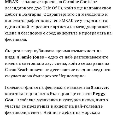
MRAK
– соловият проект на Carmine Conte от
легендарното дуо Tale Of Us, който ще направи своя
дебют в България. С характерното си мелодично и
кинематографично звучене MRAK се утвърди като
един от най-търсените артисти на международната
сцена и безспорно е сред акцентите в програмата на
фестивала.
Същата вечер публиката ще има възможност да
види и
Jamie Jones
– едно от най-разпознаваемите
имена в световната хаус сцена, който се завръща на
Cacao Beach повече от десетилетие след последното
си участие на българското Черноморие.
Големият финал на фестивала е запазен за
8 август
,
когато за първи път в България ще се качи
Peggy
Gou
– глобална музикална и културна икона, чиито
участия се превръщат в акцент на най-големите
фестивали в света. Нейният дебют на морската