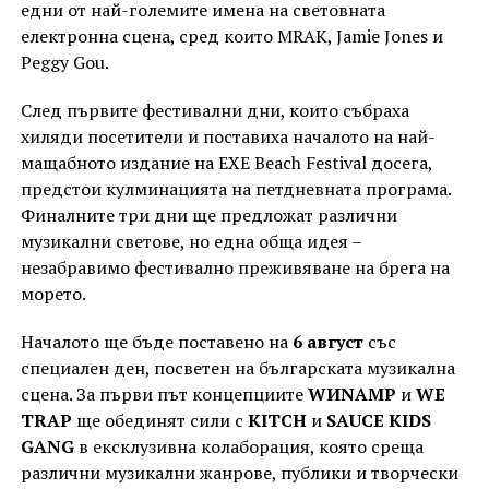
едни от най-големите имена на световната
електронна сцена, сред които MRAK, Jamie Jones и
Peggy Gou.
След първите фестивални дни, които събраха
хиляди посетители и поставиха началото на най-
мащабното издание на EXE Beach Festival досега,
предстои кулминацията на петдневната програма.
Финалните три дни ще предложат различни
музикални светове, но една обща идея –
незабравимо фестивално преживяване на брега на
морето.
Началото ще бъде поставено на
6 август
със
специален ден, посветен на българската музикална
сцена. За първи път концепциите
WИNAMP
и
WE
TRAP
ще обединят сили с
KITCH
и
SAUCE KIDS
GANG
в ексклузивна колаборация, която среща
различни музикални жанрове, публики и творчески