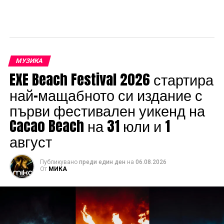
МУЗИКА
EXE Beach Festival 2026 стартира
най-мащабното си издание с
първи фестивален уикенд на
Cacao Beach на 31 юли и 1
август
Публикувано
преди един ден
на
06.08.2026
От
МИКА