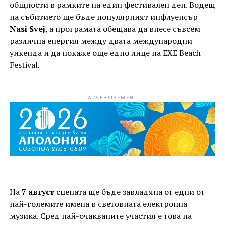
общности в рамките на един фестивален ден. Водещ
на събитието ще бъде популярният инфлуенсър
Nasi Svej
, а програмата обещава да внесе съвсем
различна енергия между двата международни
уикенда и да покаже още едно лице на EXE Beach
Festival.
ADVERTISEMENT
На
7 август
сцената ще бъде завладяна от едни от
най-големите имена в световната електронна
музика. Сред най-очакваните участия е това на