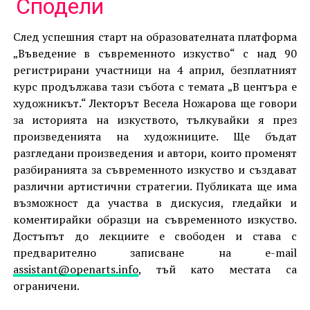
Link
Сподели
След успешния старт на образователната платформа
„Въведение в съвременното изкуство“ с над 90
регистрирани участници на 4 април, безплатният
курс продължава тази събота с темата „В центъра е
художникът.“ Лекторът Весела Ножарова ще говори
за историята на изкуството, тълкувайки я през
произведенията на художниците. Ще бъдат
разгледани произведения и автори, които променят
разбиранията за съвременното изкуство и създават
различни артистични стратегии. Публиката ще има
възможност да участва в дискусия, гледайки и
коментирайки образци на съвременното изкуство.
Достъпът до лекциите е свободен и става с
предварително записване на e-mail
assistant@openarts.info
, тъй като местата са
ограничени.