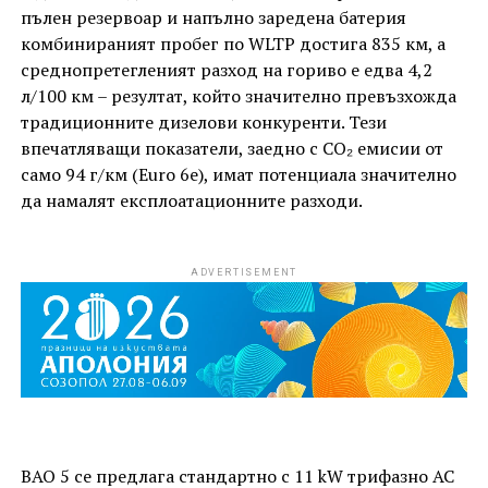
пълен резервоар и напълно заредена батерия
комбинираният пробег по WLTP достига 835 км, а
среднопретегленият разход на гориво е едва 4,2
л/100 км – резултат, който значително превъзхожда
традиционните дизелови конкуренти. Тези
впечатляващи показатели, заедно с CO₂ емисии от
само 94 г/км (Euro 6e), имат потенциала значително
да намалят експлоатационните разходи.
ADVERTISEMENT
BAO 5 се предлага стандартно с 11 kW трифазно AC