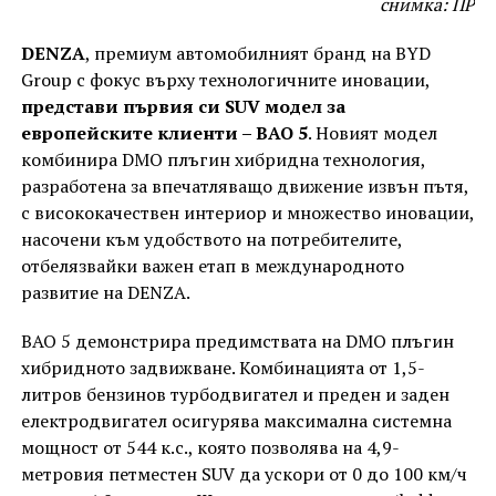
снимка: ПР
DENZA
, премиум автомобилният бранд на BYD
Group с фокус върху технологичните иновации,
представи първия си SUV модел за
европейските клиенти – BAO 5
. Новият модел
комбинира DMO плъгин хибридна технология,
разработена за впечатляващо движение извън пътя,
с висококачествен интериор и множество иновации,
насочени към удобството на потребителите,
отбелязвайки важен етап в международното
развитие на DENZA.
BAO 5 демонстрира предимствата на DMO плъгин
хибридното задвижване. Комбинацията от 1,5-
литров бензинов турбодвигател и преден и заден
електродвигател осигурява максимална системна
мощност от 544 к.с., която позволява на 4,9-
метровия петместен SUV да ускори от 0 до 100 км/ч