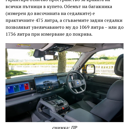
всички пътници в купето. Обемът на багажника
(измерен до височината на седалките) е
практичните 475 литра, а сгъваемите задни седалки
позволяват увеличаването му до 1069 литра – или до
1736 литра при измерване до покрива.
снимка: ПР