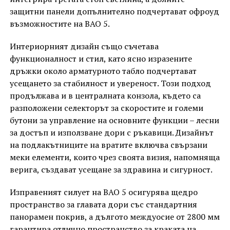
защитни панели допълнително подчертават офроуд
възможностите на BAO 5.
Интериорният дизайн също съчетава
функционалност и стил, като ясно изразените
дръжки около арматурното табло подчертават
усещането за стабилност и увереност. Този подход
продължава и в централната конзола, където са
разположени селекторът за скоростите и големи
бутони за управление на основните функции – лесни
за достъп и използване дори с ръкавици. Дизайнът
на подлакътниците на вратите включва свързани
меки елементи, които чрез своята визия, напомняща
верига, създават усещане за здравина и сигурност.
Изправеният силует на BAO 5 осигурява щедро
пространство за главата дори със стандартния
панорамен покрив, а дългото междуосие от 2800 мм
гарантира отлично пространство за краката на