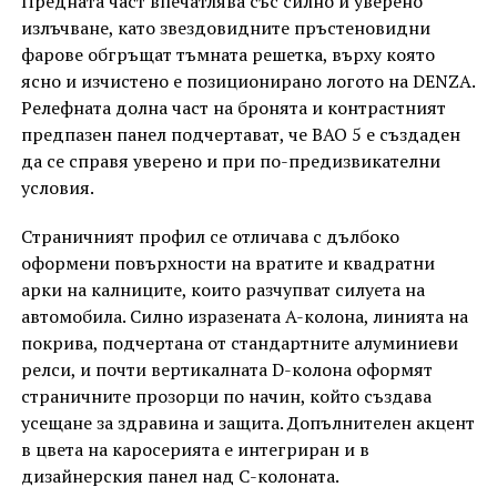
Предната част впечатлява със силно и уверено
излъчване, като звездовидните пръстеновидни
фарове обгръщат тъмната решетка, върху която
ясно и изчистено е позиционирано логото на DENZA.
Релефната долна част на бронята и контрастният
предпазен панел подчертават, че BAO 5 е създаден
да се справя уверено и при по-предизвикателни
условия.
Страничният профил се отличава с дълбоко
оформени повърхности на вратите и квадратни
арки на калниците, които разчупват силуета на
автомобила. Силно изразената A-колона, линията на
покрива, подчертана от стандартните алуминиеви
релси, и почти вертикалната D-колона оформят
страничните прозорци по начин, който създава
усещане за здравина и защита. Допълнителен акцент
в цвета на каросерията е интегриран и в
дизайнерския панел над C-колоната.