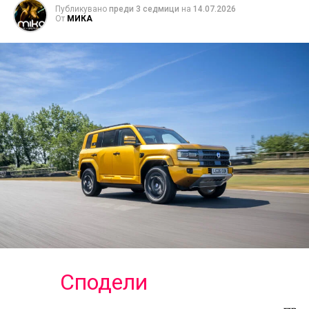
Публикувано
преди 3 седмици
на
14.07.2026
От
МИКА
Сподели