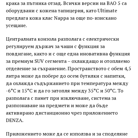
крака за пътника отзад. Всички версии на BAO 5 са
оборудвани с кожена тапицерия, като Ultimate
предлага кожа клас Nappa за още по-изискано
усещане.
Централната конзола разполага с електрически
регулируем държач за чаши с функция за
повдигане, както и с още една иновативна функция
за премиум SUV сегмента – охлаждащо и отопляемо
отделение за съхранение. Пространството с обем 4,5
литра може да побере до осем бутилки с напитки,
да охлажда съдържанието при температура между
-6°C и 15°C и да го затопля между 35°C и 50°C. То
разполага с памет при изключване, система за
разпознаване на предмети и може да бъде
активирано дистанционно чрез приложението
DENZA.
Приложението може да се използва и за споделяне