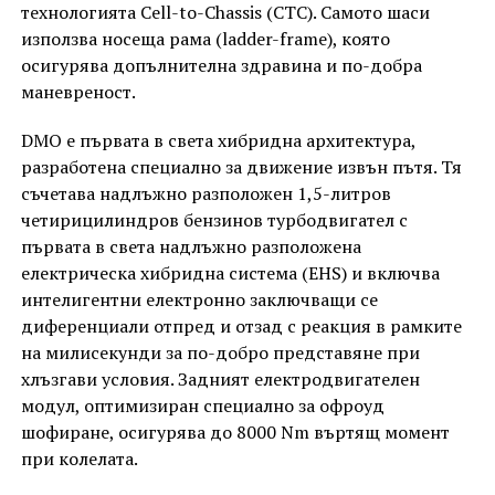
технологията Cell-to-Chassis (CTC). Самото шаси
използва носеща рама (ladder-frame), която
осигурява допълнителна здравина и по-добра
маневреност.
DMO е първата в света хибридна архитектура,
разработена специално за движение извън пътя. Тя
съчетава надлъжно разположен 1,5-литров
четирицилиндров бензинов турбодвигател с
първата в света надлъжно разположена
електрическа хибридна система (EHS) и включва
интелигентни електронно заключващи се
диференциали отпред и отзад с реакция в рамките
на милисекунди за по-добро представяне при
хлъзгави условия. Задният електродвигателен
модул, оптимизиран специално за офроуд
шофиране, осигурява до 8000 Nm въртящ момент
при колелата.