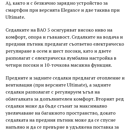
A), както и с безжично зарядно устройство за
смартфон при версията Elegance и две такива при
Ultimate.
Седалките на BAO 5 осигуряват високо ниво на
комфорт, опора и гъвкавост. Седалките на водача и
предния пътник предлагат съответно електрическо
регулиране в осем и шест посоки, като и двете
разполагат с електрическа лумбална настройка в
четири посоки и 10-точкова масажна функция.
Предните и задните седалки предлагат отопление и
вентилация (при версиите Ultimate), а задните
седалки разполагат с регулируем ъгъл на
облегалката за допълнителен комфорт. Вторият ред
седалки може да бъде сгънат за максимално
увеличаване на багажното пространство, докато
седалката на предния пътник може да се спусне
напълно и да се превърне в удължена поставка за