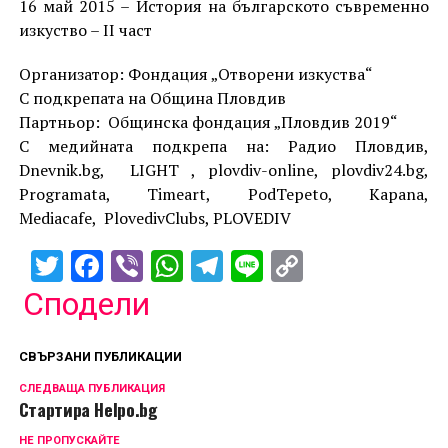
16 май 2015 – История на българското съвременно
изкуство – II част
Организатор: Фондация „Отворени изкуства“
С подкрепата на Община Пловдив
Партньор: Общинска фондация „Пловдив 2019“
С медийната подкрепа на: Радио Пловдив,
Dnevnik.bg, LIGHT , plovdiv-online, plovdiv24.bg,
Programata, Timeart, PodTepeto, Kapana,
Меdiacafe, PlovedivClubs, PLOVEDIV
Twitter
Facebook
Viber
WhatsApp
Telegram
Line
Copy
Link
Сподели
СВЪРЗАНИ ПУБЛИКАЦИИ
СЛЕДВАЩА ПУБЛИКАЦИЯ
Стартира Helpo.bg
НЕ ПРОПУСКАЙТЕ