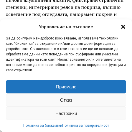
степенки, интегрирани релси на покрива, външно
осветление под огледалата, панорамен покрив и
дори осветление на порта за зареждане.
Управление на съгласие
В интериора тази версия предлага отопляеми и
За да осигурим най-доброто изживяване, използваме технологии
вентилирани предни седалки с масажна функция,
като "бисквитки" за съхранение и/или достъп до информация за
отопляем волан, отопляеми задни седалки,
устройството. Съгласяването с тези технологии ще ни позволи да
многоцветно амбиентно осветление, аудиосистема
обработваме данни като поведение при сърфиране или уникални
идентификатори на този сайт. Несъгласяването или оттеглянето на
Devialet с 16 високоговорителя, 12,3-инчов напълно
съгласие може да повлияе неблагоприятно на определени функции и
дигитален инструментален панел, 15,6-инчов
характеристики.
сензорен екран на информационно-развлекателната
система, мултимедиен дисплей за пътника отпред и
Приемане
50W безжично зарядно устройство за смартфон.
Отказ
Версията Ultimate добавя към техническите
характеристики интелигентното окачване DiSus-P,
Настройки
увеличава размера на алуминиевите джанти до 20
инча и включва допълнителни функции като
Политика за бисквитки
Политика за поверителност
вентилирани задни седалки, напълно затворен