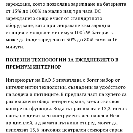
зареждане, което позволява зареждане на батерията
от 15% до 100% за малко над три часа. DC
зареждането също е част от стандартното
оборудване, като при свързване към зарядна
станция с мощност минимум 100 kW батерията
може да бъде заредена от 30% до 80% само за 16
минути.
ПОЛЕЗНИ ТЕХНОЛОГИИ ЗА ЕЖЕДНЕВИЕТО В
ПРЕМИУМ ИНТЕРИОР
Интериорът на BAO 5 впечатлява с богат набор от
интелигентни технологии, създадени за удобството
на водача и пътниците. В предната част на купето са
разположени общо четири екрана, всеки със своя
конкретна функция. Водачът разполага с 12,3-инчов
напълно дигитален инструментален панел и Head-
up дисплей, а двамата пътници отпред могат да
използват 15,6-инчовия централен сензорен екран –