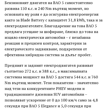
Бензиновият двигател на BAO 5 самостоятелно
развива 150 к.с. и 240 Nm въртящ момент, но
основната му роля е да осигурява електроенергия
както за Blade Battery с капацитет 31,8 kWh, така и за
електродвигателите. Благодарение на това BAO 5
предлага усещане за шофиране, близко до това на
изцяло електрически автомобил – с незабавна
реакция и прецизен контрол, характерни за
електрическото задвижване, подкрепени от
ефективна хибридна система за дълъг пробег.
Предният и задният електродвигател развиват
съответно 272 к.с. и 388 к.с., а максималната
системна мощност на BAO 5 достига 544 к.с. и 760
Nm въртящ момент. Тези показатели – значително
над тези на конкурентните PHEV модели и
традиционните дизелови SUV автомобили –
позволяват ускорение от 0 до 100 км/ч само за 4,8
секунди при BAO 5 Elegance и 5,0 секунди при