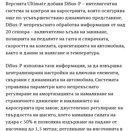
Версията Ultimate добавя DiSus-P – интелигентна
система за контрол на каросерията, която осигурява
още по-усъвършенствано динамично представяне.
DiSus-P непрекъснато обработва информация от над
20 сензора – включително ъгъла на завиване,
позицията на педалите на газта и спирачката,
скоростта на колелата, ориентацията на автомобила,
както и данни за налягане и температура.
DiSus-P използва тази информация, за да извършва
централизирани настройки на ключови елементи,
свързани с динамиката на автомобила. Системата
управлява параметри като непрекъснато
регулиране на амортизацията за намаляване на
страничното движение и накланянето на
каросерията при завои; двустепенно регулиране на
твърдостта на шасито, което намалява силата на
удара с 50% и позволява издържане на падане от
височина до 1,5 метра; регулиране на височината в