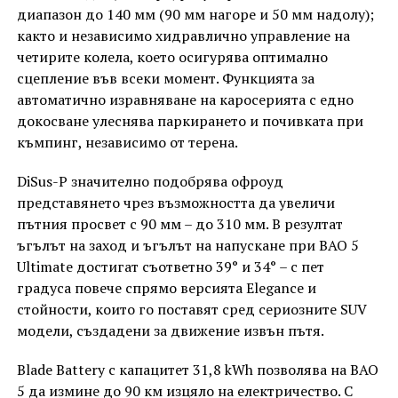
диапазон до 140 мм (90 мм нагоре и 50 мм надолу);
както и независимо хидравлично управление на
четирите колела, което осигурява оптимално
сцепление във всеки момент. Функцията за
автоматично изравняване на каросерията с едно
докосване улеснява паркирането и почивката при
къмпинг, независимо от терена.
DiSus-P значително подобрява офроуд
представянето чрез възможността да увеличи
пътния просвет с 90 мм – до 310 мм. В резултат
ъгълът на заход и ъгълът на напускане при BAO 5
Ultimate достигат съответно 39° и 34° – с пет
градуса повече спрямо версията Elegance и
стойности, които го поставят сред сериозните SUV
модели, създадени за движение извън пътя.
Blade Battery с капацитет 31,8 kWh позволява на BAO
5 да измине до 90 км изцяло на електричество. С