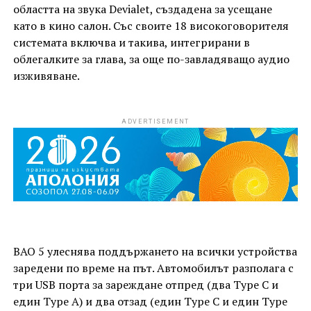
областта на звука Devialet, създадена за усещане
като в кино салон. Със своите 18 високоговорителя
системата включва и такива, интегрирани в
облегалките за глава, за още по-завладяващо аудио
изживяване.
ADVERTISEMENT
BAO 5 улеснява поддържането на всички устройства
заредени по време на път. Автомобилът разполага с
три USB порта за зареждане отпред (два Type C и
един Type A) и два отзад (един Type C и един Type