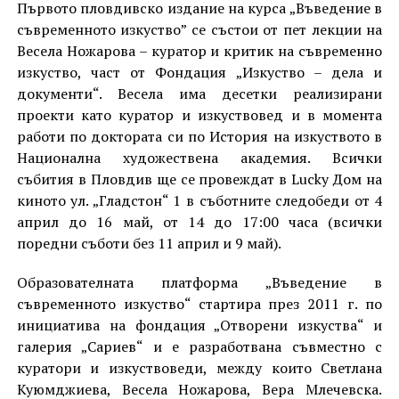
Първото пловдивско издание на курса „Въведение в
съвременното изкуство” се състои от пет лекции на
Весела Ножарова – куратор и критик на съвременно
изкуство, част от Фондация „Изкуство – дела и
документи“. Весела има десетки реализирани
проекти като куратор и изкуствовед и в момента
работи по доктората си по История на изкуството в
Национална художествена академия. Всички
събития в Пловдив ще се провеждат в Lucky Дом на
киното ул. „Гладстон“ 1 в съботните следобеди от 4
април до 16 май, от 14 до 17:00 часа (всички
поредни съботи без 11 април и 9 май).
Образователната платформа „Въведение в
съвременното изкуство“ стартира през 2011 г. по
инициатива на фондация „Отворени изкуства“ и
галерия „Сариев“ и е разработвана съвместно с
куратори и изкуствоведи, между които Светлана
Куюмджиева, Весела Ножарова, Вера Млечевска.