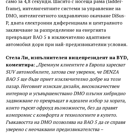
само за 4,8 секунди. Шасито с носеща рама (ladder-
frame), интелигентните системи за управление на
DMO, интелигентното хидравлично окачване DiSus-
P, двата електронни диференциала и централното
заключване за разпределение на енергията
превръщат BAO 5 в изключително адаптивен
автомобил дори при най-предизвикателни условия.
Стела Ли, изпълнителен вицепрезидент на BYD,
коментира:
„
Премиум клиентите в Европа харесват
SUV автомобилите, затова сме уверени, че DENZA
BAO 5 ще бъде приет изключително добре на този
пазар. Неговият изискан дизайн, висококачествен
интериор и усъвършенствано DMO плъгин хибридно
задвижване го превръщат в идеален избор за хората,
които търсят офроуд възможности, без да правят
компромис с комфорта и технологиите в купето.
Гъвкавостта на DMO позволява на BAO 5 да се справя
уверено с неочаквани предизвикателства –