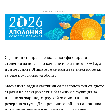
ADVERTISEMENT
Страничните прагове включват фиксирани
степенки за по-лесно качване и слизане от BAO 5, а
при версиите Ultimate те се разгъват електрически
за още по-голямо удобство.
Масивните задни светлини са разположени от двете
страни на електрическия багажник с функция за
плавно затваряне, върху който е монтирана
резервната гума. Дискретният спойлер на покрива
интегрира третата стоп светлина, а долните