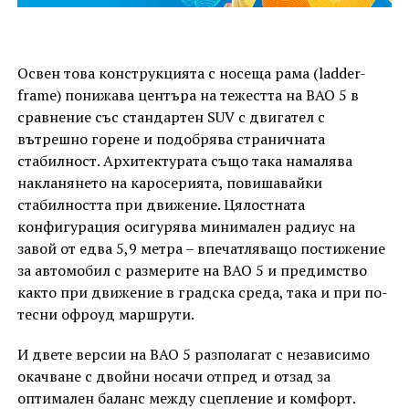
Освен това конструкцията с носеща рама (ladder-
frame) понижава центъра на тежестта на BAO 5 в
сравнение със стандартен SUV с двигател с
вътрешно горене и подобрява страничната
стабилност. Архитектурата също така намалява
накланянето на каросерията, повишавайки
стабилността при движение. Цялостната
конфигурация осигурява минимален радиус на
завой от едва 5,9 метра – впечатляващо постижение
за автомобил с размерите на BAO 5 и предимство
както при движение в градска среда, така и при по-
тесни офроуд маршрути.
И двете версии на BAO 5 разполагат с независимо
окачване с двойни носачи отпред и отзад за
оптимален баланс между сцепление и комфорт.