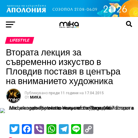
LIFESTYLE
Втората лекция за
съвременно изкуство в
Пловдив поставя в центъра
на вниманието художника
Публикувано
преди 11 години
на
17.04.2015
От
МИКА
Twitter
Facebook
Viber
WhatsApp
Telegram
Line
Copy