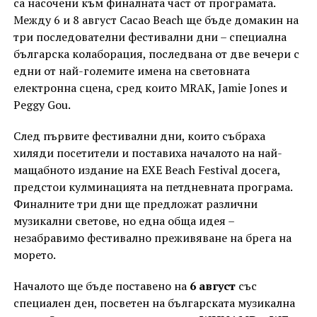
са насочени към финалната част от програмата.
Между 6 и 8 август Cacao Beach ще бъде домакин на
три последователни фестивални дни – специална
българска колаборация, последвана от две вечери с
едни от най-големите имена на световната
електронна сцена, сред които MRAK, Jamie Jones и
Peggy Gou.
След първите фестивални дни, които събраха
хиляди посетители и поставиха началото на най-
мащабното издание на EXE Beach Festival досега,
предстои кулминацията на петдневната програма.
Финалните три дни ще предложат различни
музикални светове, но една обща идея –
незабравимо фестивално преживяване на брега на
морето.
Началото ще бъде поставено на
6 август
със
специален ден, посветен на българската музикална