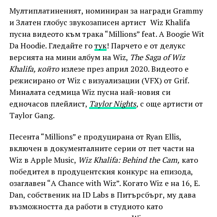
Мултиплатиненият, номиниран за награди Grammy
и Златен глобус звукозаписен артист Wiz Khalifa
пусна видеото към трака “Millions” feat. A Boogie Wit
Da Hoodie. Гледайте го
тук
! Парчето е от делукс
версията на мини албум на Wiz,
The Saga of Wiz
Khalifa, който
излезе през април 2020. Видеото е
режисирано от Wiz с визуализации (VFX) от Grif.
Миналата седмица Wiz пусна най-новия си
едночасов плейлист,
Taylor Nights
,
с още артисти от
Taylor Gang.
Песента “Millions” е продуцирана от Ryan Ellis,
включен в документалните серии от пет части на
Wiz в Apple Music,
Wiz Khalifa: Behind the Cam,
като
победител в продуцентския конкурс на епизода,
озаглавен “A Chance with Wiz”. Когато Wiz е на 16, E.
Dan, собственик на ID Labs в Питърсбърг, му дава
възможността да работи в студиото като