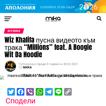
МУЗИКА
Wiz Khalifa пусна видеото към
трака “Millions” feat. A Boogie
Wit Da Hoodie
Публикувано
преди 5 години
на
28.02.2021
От
МИКА
Twitter
Facebook
Viber
WhatsApp
Telegram
Line
Copy
Link
Сподели