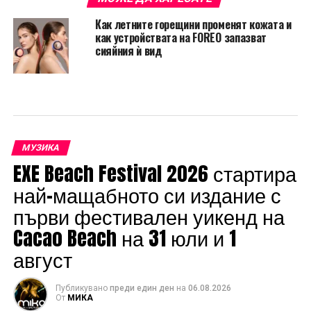
Как летните горещини променят кожата и
как устройствата на FOREO запазват
сияйния ѝ вид
МУЗИКА
EXE Beach Festival 2026 стартира
най-мащабното си издание с
първи фестивален уикенд на
Cacao Beach на 31 юли и 1
август
Публикувано
преди един ден
на
06.08.2026
От
МИКА