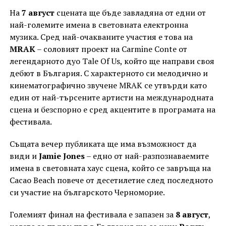
На
7 август
сцената ще бъде завладяна от едни от
най-големите имена в световната електронна
музика. Сред най-очакваните участия е това на
MRAK
– соловият проект на Carmine Conte от
легендарното дуо Tale Of Us, който ще направи своя
дебют в България. С характерното си мелодично и
кинематографично звучене MRAK се утвърди като
един от най-търсените артисти на международната
сцена и безспорно е сред акцентите в програмата на
фестивала.
Същата вечер публиката ще има възможност да
види и
Jamie Jones
– едно от най-разпознаваемите
имена в световната хаус сцена, който се завръща на
Cacao Beach повече от десетилетие след последното
си участие на българското Черноморие.
Големият финал на фестивала е запазен за
8 август
,