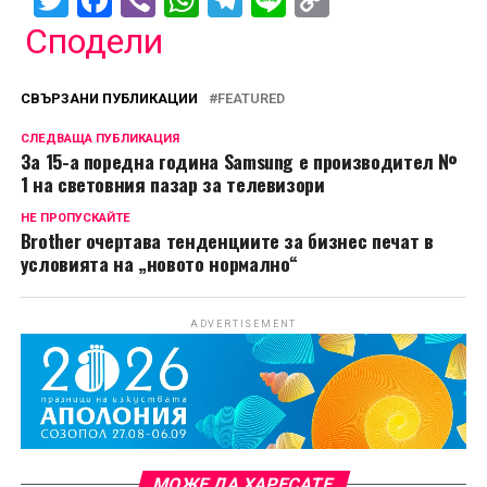
Twitter
Facebook
Viber
WhatsApp
Telegram
Line
Copy
Link
Сподели
СВЪРЗАНИ ПУБЛИКАЦИИ
FEATURED
СЛЕДВАЩА ПУБЛИКАЦИЯ
За 15-a поредна година Samsung е производител №
1 на световния пазар за телевизори
НЕ ПРОПУСКАЙТЕ
Brother очертава тенденциите за бизнес печат в
условията на „новото нормално“
ADVERTISEMENT
МОЖЕ ДА ХАРЕСАТЕ