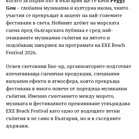
когато за първи път в България ще се качи
Peggy
Gou
– глобална музикална и културна икона, чиито
участия се превръщат в акцент на най-големите
фестивали в света. Нейният дебют на морската
сцена пред българската публика е сред най-
очакваните музикални събития на лятото и
подобаващ завършек на програмата на EXE Beach
Festival 2026.
Освен световния line-up, организаторите подготвят
впечатляваща сценична продукция, специални
визуални ефекти и атмосфера, която превръща
фестивала в много повече от поредица музикални
събития. Именно съчетанието между морето,
музиката и фестивалното преживяване утвърждава
EXE Beach Festival като едно от водещите летни
събития в не само в България, но и в съседните
държави.