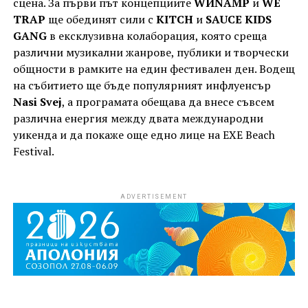
сцена. За първи път концепциите
WИNAMP
и
WE
TRAP
ще обединят сили с
KITCH
и
SAUCE KIDS
GANG
в ексклузивна колаборация, която среща
различни музикални жанрове, публики и творчески
общности в рамките на един фестивален ден. Водещ
на събитието ще бъде популярният инфлуенсър
Nasi Svej
, а програмата обещава да внесе съвсем
различна енергия между двата международни
уикенда и да покаже още едно лице на EXE Beach
Festival.
ADVERTISEMENT