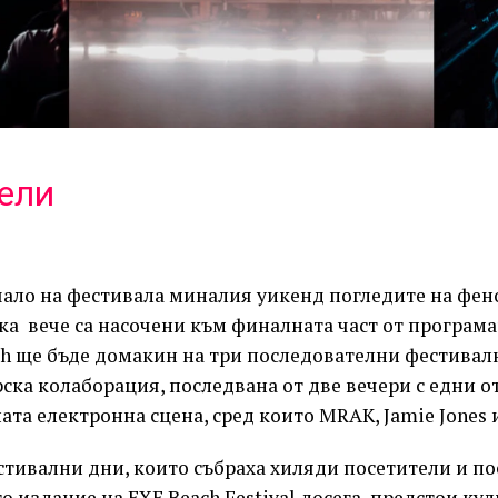
ели
чало на фестивала миналия уикенд погледите на фен
а вече са насочени към финалната част от програмат
ch ще бъде домакин на три последователни фестивал
ска колаборация, последвана от две вечери с едни о
ата електронна сцена, сред които MRAK, Jamie Jones и
тивални дни, които събраха хиляди посетители и по
 издание на EXE Beach Festival досега, предстои ку