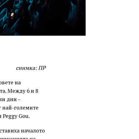
снимка: ПР
овете на
а. Между 6 и 8
ни дни –
т най-големите
 Peggy Gou.
ставиха началото
лминацията на