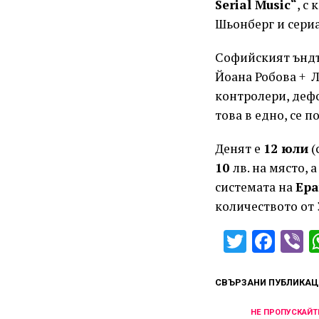
Serial Music“
, с 
Шьонберг и сериа
Софийският ъндъ
Йоана Робова + Л
контролери, дефо
това в едно, се 
Денят е
12 юли
(
10
лв. на място, 
системата на
Epa
количеството от 
Twitter
Fac
V
СВЪРЗАНИ ПУБЛИКАЦ
НЕ ПРОПУСКАЙТ