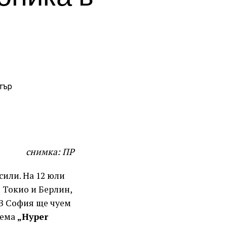
снимка: ПР
или. На 12 юли
 Токио и Берлин,
 В София ще чуем
тема
„Hyper