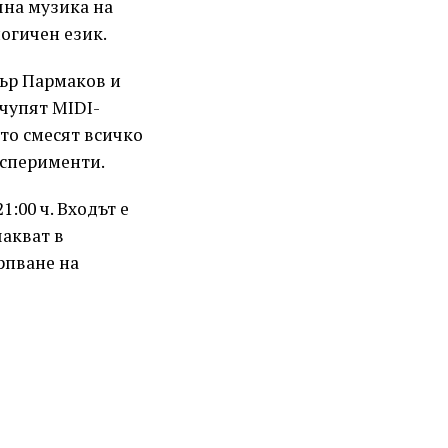
чна музика на
огичен език.
ър Пармаков и
 чупят MIDI-
то смесят всичко
експерименти.
1:00 ч. Входът е
чакват в
рпване на