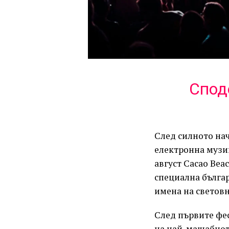
Спод
След силното на
електронна музик
август Cacao Bea
специална българ
имена на световн
След първите фес
на най-мащабното