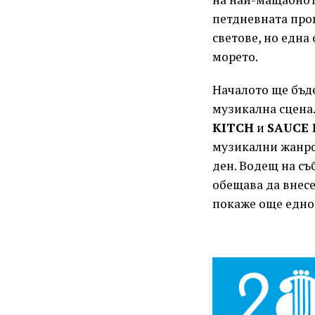
петдневната про
светове, но една
морето.
Началото ще бъд
музикална сцена
KITCH
и
SAUCE 
музикални жанро
ден. Водещ на с
обещава да внес
покаже още едно 