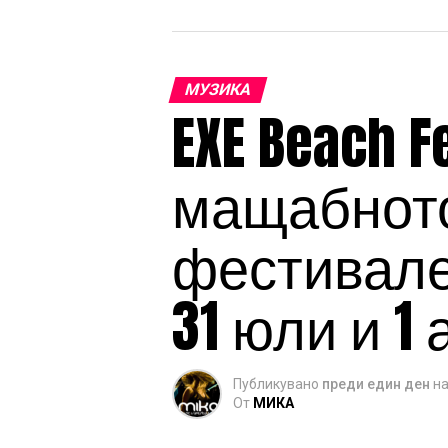
МУЗИКА
EXE Beach F
мащабното
фестивален
31 юли и 1 
Публикувано
преди един ден
н
От
МИКА