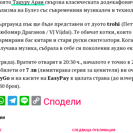
която
Тацуру Араи
свързва класическата додекафони
лизма на Булез със съвременния музикален и технол
рграунд пък ще бъде представен от дуото
trohi
(Пет
юбомир Драганов / VJ Vijdai). Те обичат котки, които
рмирани бас китари и стари руски синтезатори. Kога
получава музика, събрала в себе си поколения аудио 
сряда). Вратите отварят в 20:30 ч., началото е точно в 2
а билети от
7 лв
(лимитирана серия за ценители) ви о
yGo
и на касите на
EasyPay
в цялата страна (до изче
30 броя).
ebook
iber
WhatsApp
Telegram
Line
Copy
Сподели
Link
ИИ
Е
СЛЕДВАЩА ПУБЛИКАЦИЯ