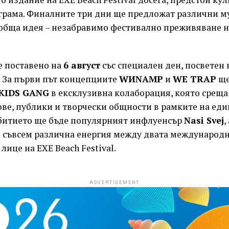
грама. Финалните три дни ще предложат различни 
 обща идея – незабравимо фестивално преживяване н
е поставено на
6 август
със специален ден, посветен 
. За първи път концепциите
WИNAMP
и
WE TRAP
ще
KIDS GANG
в ексклузивна колаборация, която среща
ве, публики и творчески общности в рамките на еди
ъбитието ще бъде популярният инфлуенсър
Nasi Svej
,
е съвсем различна енергия между двата международн
лице на EXE Beach Festival.
ADVERTISEMENT