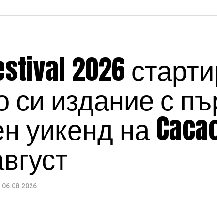
estival 2026 старт
 си издание с пъ
 уикенд на Cacao
август
а
06.08.2026