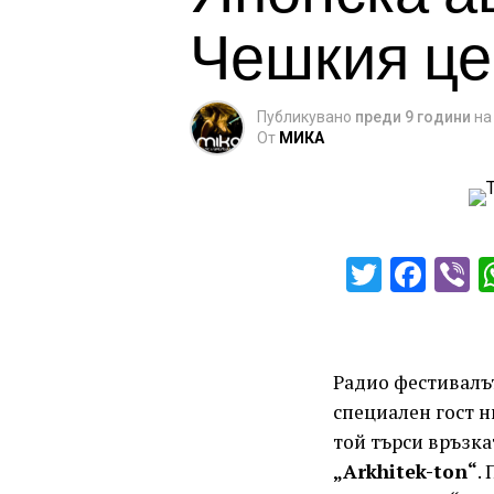
Чешкия це
Публикувано
преди 9 години
на
От
МИКА
Twitter
Fac
V
Радио фестивал
специален гост н
той търси връзка
„Arkhitek-ton“
.