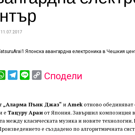
нтър
11.07.2017
ebook
iber
WhatsApp
Telegram
Line
Copy
Сподели
Link
ът
„Аларма Пънк Джаз“
и
Amek
отново обединяват с
и е
Тацуру Араи
от Япония. Завършил композиция в
та между класическата музика и новите технологии.
 Произведението е създадено по алгоритмичната сис