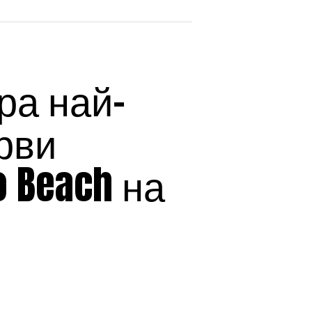
ира най-
рви
 Beach на