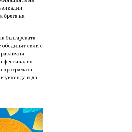
музикални
а брега на
на българската
 обединят сили с
 различни
н фестивален
 а програмата
и уикенда и да