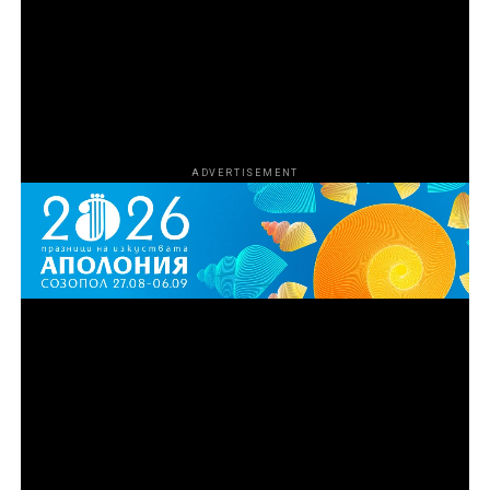
разрастването на операцията и усложняването на
схемата Агенцията за борба с наркотиците на САЩ
започва да затяга примката около участниците, за да
сложи край на дейността им.
ADVERTISEMENT
Епизод 3
Синът на Рей, Майк Ван Ностранд, се опитва да
превърне семейния бизнес в легитимна
международна империя за внос и износ,
превръщайки влечугите в доходоносна световна