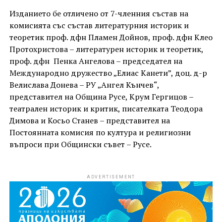
Изданието бе отличено от 7-членния състав на
комисията със състав литературния историк и
теоретик проф. дфн Пламен Дойнов, проф. дфн Клео
Протохристова – литературен историк и теоретик,
проф. дфн Пенка Ангелова – председател на
Международно дружество „Елиас Канети”, доц. д-р
Велислава Донева – РУ „Ангел Кънчев“,
представител на Община Русе, Крум Гергицов –
театрален историк и критик, писателката Теодора
Димова и Косьо Станев – представител на
Постоянната комисия по култура и религиозни
въпроси при Общински съвет – Русе.
ADVERTISEMENT