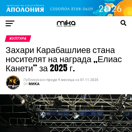
КУЛТУРА
Захари Карабашлиев стана
носителят на награда „Елиас
Канети“ за 2025 г.
Публикувано
преди 9 месеца
на
01.11.2025
От
МИКА