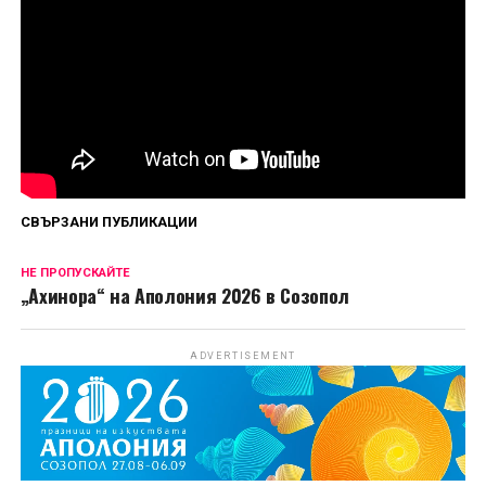
Първи епизод на „Божиите чудовища“ вече е
наличен за стрийминг в HBO Max, а нови
епизоди ще дебютират всеки петък до финала
на 4 септември.
Сподели
СВЪРЗАНИ ПУБЛИКАЦИИ
НЕ ПРОПУСКАЙТЕ
„Ахинора“ на Аполония 2026 в Созопол
ADVERTISEMENT