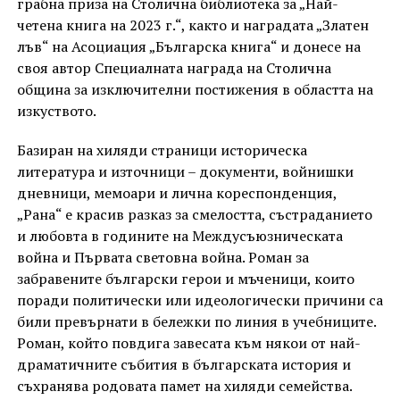
грабна приза на Столична библиотека за „Най-
четена книга на 2023 г.“, както и наградата „Златен
лъв“ на Асоциация „Българска книга“ и донесе на
своя автор Специалната награда на Столична
община за изключителни постижения в областта на
изкуството.
Базиран на хиляди страници историческа
литература и източници – документи, войнишки
дневници, мемоари и лична кореспонденция,
„Рана“ е красив разказ за смелостта, състраданието
и любовта в годините на Междусъюзническата
война и Първата световна война. Роман за
забравените български герои и мъченици, които
поради политически или идеологически причини са
били превърнати в бележки по линия в учебниците.
Роман, който повдига завесата към някои от най-
драматичните събития в българската история и
съхранява родовата памет на хиляди семейства.