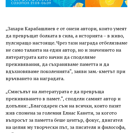
„Захари Карабашлиев е от онези автори, които умеят
да превръщат болката в сила, а историята – в живо,
пулсиращо настояще. Чрез тази награда отбелязваме
не само таланта на един автор, но и значението на
литературата като начин да споделяме
преживявания, да съхраняваме паметта и да
вдъхновяваме поколенията“, заяви зам.-кметът при
връчването на наградата.
„Смисълът на литературата е да превръща
преживяването в памет.“, сподели самият автор и
допълни: „Благодарен съм на всички, които пазят
жив спомена за големия Елиас Канети, за когото
въпросът за паметта беше център, фокус, двигател
на целия му творчески път, за писателя и философа,