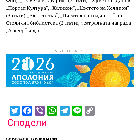
Фонд „13 Века България“ (3 пъти), „Христо Г. Данов“,
„Портал Култура“, „Хеликон“, „Цветето на Хеликон“
(3 пъти), „Златен лъв“, „Писател на годината“ на
Столична библиотека (2 пъти), театралната награда
„Аскеер“ и др.
ADVERTISEMENT
Twitter
Facebook
Viber
WhatsApp
Telegram
Line
Copy
Link
Сподели
СВЪРЗАНИ ПУБЛИКАЦИИ