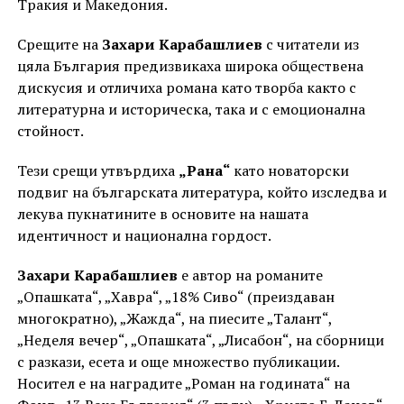
Тракия и Македония.
Срещите на
Захари Карабашлиев
с читатели из
цяла България предизвикаха широка обществена
дискусия и отличиха романа като творба както с
литературна и историческа, така и с емоционална
стойност.
Тези срещи утвърдиха
„Рана“
като новаторски
подвиг на българската литература, който изследва и
лекува пукнатините в основите на нашата
идентичност и национална гордост.
Захари Карабашлиев
е автор на романите
„Опашката“, „Хавра“, „18% Сиво“ (преиздаван
многократно), „Жажда“, на пиесите „Талант“,
„Неделя вечер“, „Опашката“, „Лисабон“, на сборници
с разкази, есета и още множество публикации.
Носител е на наградите „Роман на годината“ на