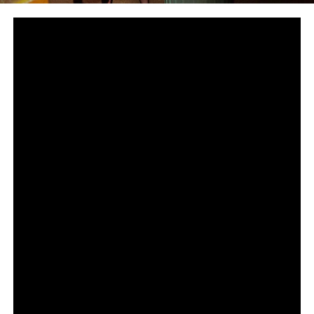
Сподели
снимка: HBO
Дързък поглед към подземния свят на нелегалната
търговия с влечуги за милиарди долари
Петсерийната документална HBO Original поредица
„Божиите чудовища“ от Goode Films, A24 и Central
Pictures, режисирана от номинирания за награда
„Еми®“ Ерик Гуд (HBO Original „Шоу-шимпанзета:
Kогато падне завесата“), вече дебютира в
стрийминг платформата HBO Max. По един нов
епизод ще става наличен всеки петък до финала на
4 септември. Световната премиера на поредицата се
състоя на филмовия и телевизионен фестивал SXSW
тази година, където спечели наградата на публиката