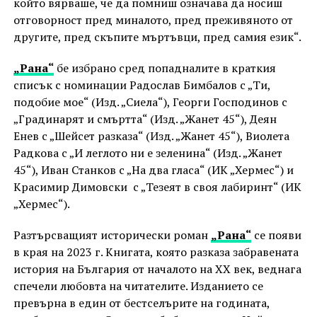
който вярваше, че да помниш означава да носиш
отговорност пред миналото, пред преживяното от
другите, пред скъпите мъртъвци, пред самия език“.
„Рана“
бе избрано сред попадналите в краткия
списък с номинации Радослав Бимбалов с „Ти,
подобие мое“ (Изд. „Сиела“), Георги Господинов с
„Градинарят и смъртта“ (Изд. „Жанет 45“), Деян
Енев с „Шейсет разказа“ (Изд. „Жанет 45“), Виолета
Радкова с „И леглото ни е зеленина“ (Изд. „Жанет
45“), Иван Станков с „На два гласа“ (ИК „Хермес“) и
Красимир Димовски с „Тезеят в своя лабиринт“ (ИК
„Хермес“).
Разтърсващият исторически роман
„Рана“
се появи
в края на 2023 г. Книгата, която разказа забравената
история на България от началото на XX век, веднага
спечели любовта на читателите. Изданието се
превърна в един от бестселърите на годината,