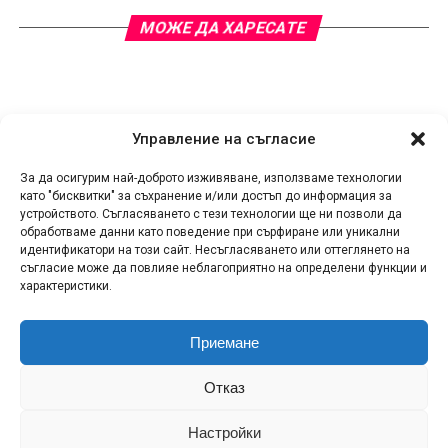
МОЖЕ ДА ХАРЕСАТЕ
Управление на съгласие
За да осигурим най-доброто изживяване, използваме технологии
като "бисквитки" за съхранение и/или достъп до информация за
устройството. Съгласяването с тези технологии ще ни позволи да
обработваме данни като поведение при сърфиране или уникални
идентификатори на този сайт. Несъгласяването или оттеглянето на
съгласие може да повлияе неблагоприятно на определени функции и
характеристики.
Приемане
КОНТАКТИ
СПОДЕЛИ НОВИНА!
ЗА НАС
Отказ
ПОЛИТИКА ЗА ПОВЕРИТЕЛНОСТ
ПОЛИТИКА ЗА БИСКВИТКИ (ЕС)
RSS
Настройки