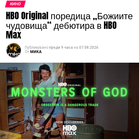
КИНО
HBO Original поредица „Божиите
чудовища“ дебютира в HBO
Max
Публикувано
преди 9 часа
на
07.08.2026
От
МИКА