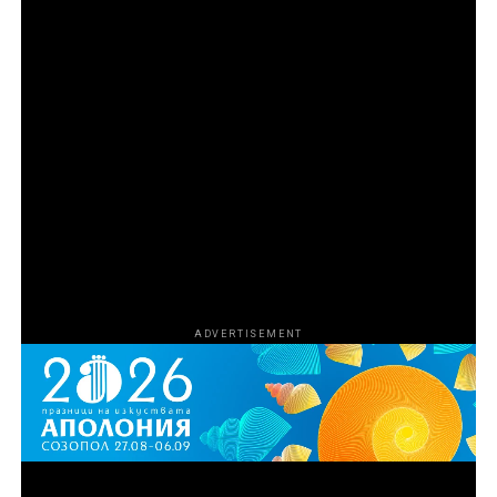
поредицата е Ерик Гуд, а изпълнителни продуценти
са Джереми Макбрайд, Ерик Гуд, Хари Го, Емили
Озбърн, Никол Стот, Роналд Бронстийн, Ели Буш,
Джош Сафди и Кевин Турен. Коизпълнителни
продуценти са Харисън Крайс и Мариса Торес
Ериксън. Продуценти са Том Петерсен, Джеймс Лиу,
Лиса Ривера, Кали Барлоу, Чарлз Дивак, Ейдриън
Гитс и Даниел Джонсън. За HBO изпълнителни
продуценти са Нанси Ейбрахам, Лиса Хелър и Тина
Нгуен.
ADVERTISEMENT