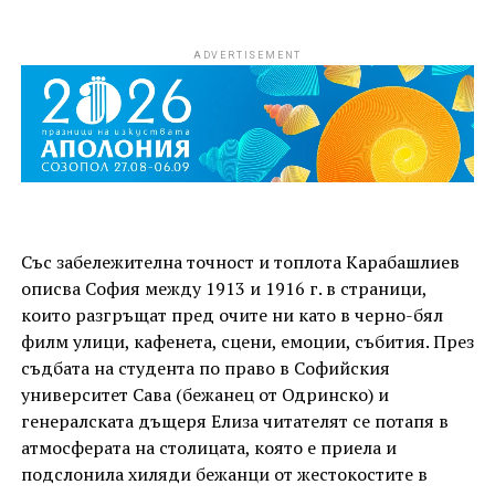
ADVERTISEMENT
Със забележителна точност и топлота Карабашлиев
описва София между 1913 и 1916 г. в страници,
които разгръщат пред очите ни като в черно-бял
филм улици, кафенета, сцени, емоции, събития. През
съдбата на студента по право в Софийския
университет Сава (бежанец от Одринско) и
генералската дъщеря Елиза читателят се потапя в
атмосферата на столицата, която е приела и
подслонила хиляди бежанци от жестокостите в