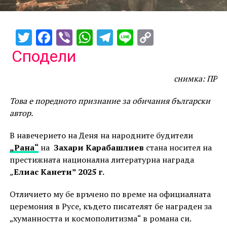
Twitter
Facebook
Viber
WhatsApp
Telegram
Line
Copy
Link
Сподели
снимка: ПР
Това е поредното признание за обичания български
автор.
В навечерието на Деня на народните будители
„Рана“
на
Захари Карабашлиев
стана носител на
престижната национална литературна награда
„
Елиас Канети” 2025 г.
Отличието му бе връчено по време на официалната
церемония в Русе, където писателят бе награден за
„хуманността и космополитизма“ в романа си.