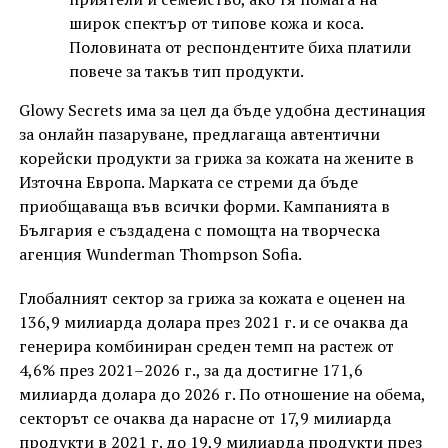
широк спектър от типове кожа и коса.
Половината от респондентите биха платили
повече за такъв тип продукти.
Glowy Secrets има за цел да бъде удобна дестинация
за онлайн пазаруване, предлагаща автентични
корейски продукти за грижа за кожата на жените в
Източна Европа. Марката се стреми да бъде
приобщаваща във всички форми. Кампанията в
България е създадена с помощта на творческа
агенция Wunderman Thompson Sofia.
Глобалният сектор за грижа за кожата е оценен на
136,9 милиарда долара през 2021 г. и се очаква да
генерира комбиниран среден темп на растеж от
4,6% през 2021–2026 г., за да достигне 171,6
милиарда долара до 2026 г. По отношение на обема,
секторът се очаква да нарасне от 17,9 милиарда
продукти в 2021 г. до 19,9 милиарда продукти през