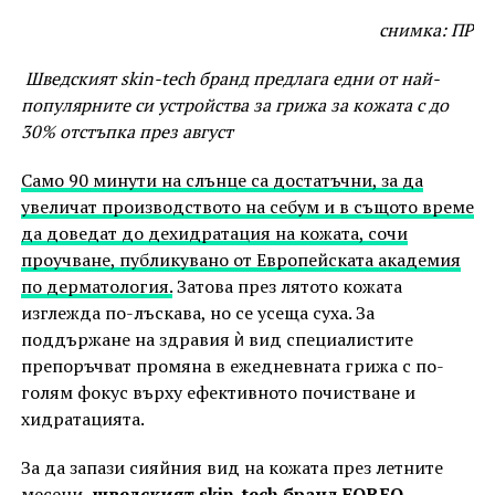
снимка: ПР
Шведският skin-tech бранд предлага едни от най-
популярните си устройства за грижа за кожата с до
30% отстъпка през август
Само 90 минути на слънце са достатъчни, за да
увеличат производството на себум и в същото време
да доведат до дехидратация на кожата, сочи
проучване, публикувано от Европейската академия
по дерматология.
Затова през лятото кожата
изглежда по-лъскава, но се усеща суха. За
поддържане на здравия ѝ вид специалистите
препоръчват промяна в ежедневната грижа с по-
голям фокус върху ефективното почистване и
хидратацията.
За да запази сияйния вид на кожата през летните
месеци,
шведският skin-tech бранд
FOREO