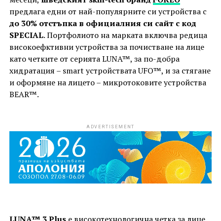
предлага едни от най-популярните си устройства с
до 30% отстъпка в официалния си сайт с код
SPECIAL
. Портфолиото на марката включва редица
високоефктивни устройства за почистване на лице
като четките от серията LUNA™, за по-добра
хидратация – smart устройствaта UFO™, и за стягане
и оформяне на лицето – микротоковите устройства
BEAR™.
ADVERTISEMENT
LUNA™ 3 Plus
e високотехнологична четка за лице,