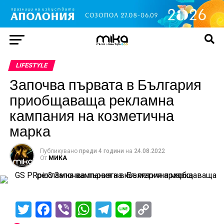
LIFESTYLE
Започва първата в България
приобщаваща рекламна
кампания на козметична
марка
Публикувано
преди 4 години
на
24.08.2022
От
МИКА
Twitter
Facebook
Viber
WhatsApp
Telegram
Line
Copy