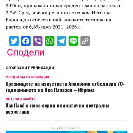
2026 г., при комбиниран среден темп на растеж от
2,2%. Сред всички региони се очаква Източна
Европа да отбележи най-високите темпове на
растеж от 6,6% през 2021–2026 г.
Twitter
Facebook
Viber
WhatsApp
Telegram
Line
Copy
Link
Сподели
СВЪРЗАНИ ПУБЛИКАЦИИ
СЛЕДВАЩА ПУБЛИКАЦИЯ
Празниците на изкуствата Аполония отбелязва 70-
годишнината на Иво Папазов – Ибряма
НЕ ПРОПУСКАЙТЕ
Kaufland с нова серия климатично неутрална
козметика
ADVERTISEMENT