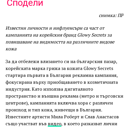
Link
Сподели
снимка: ПР
Известни личности и инфлуенсъри са част от
кампанията на корейския бранд Glowy Secrets за
повишаване на видимостта на различните видове
кожа
За да отбележи влизането си на българския пазар,
корейската марка грижа за кожата Glowy Secrets
стартира първата в България рекламна кампания,
фокусирана върху приобщаването в козметичната
индустрия. Като използва дигиталното
пространство и външна реклама (метро и търговски
центрове), кампанията включва хора с различен
произход и тип кожа, живеещи в България.
Известните артисти Мила Роберт и Слав Анастасов
също участват във
видео
, в което разказват лични