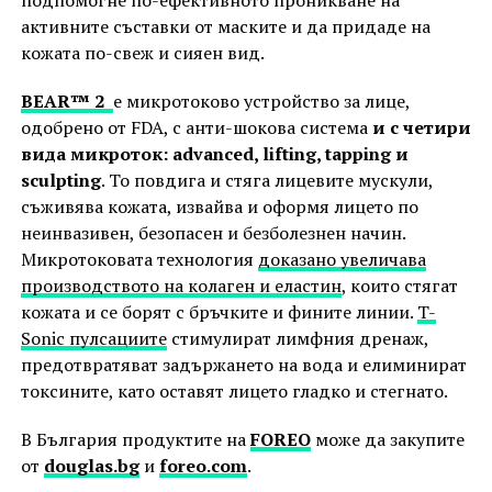
подпомогне по-ефективното проникване на
активните съставки от маските и да придаде на
кожата по-свеж и сияен вид.
BEAR™ 2
е микротоково устройство за лице,
одобрено от FDA, с анти-шокова система
и с четири
вида микроток: advanced, lifting, tapping и
sculpting
. То повдига и стяга лицевите мускули,
съживява кожата, извайва и оформя лицето по
неинвазивен, безопасен и безболезнен начин.
Микротоковата технология
доказано увеличава
производството на колаген и еластин
, които стягат
кожата и се борят с бръчките и фините линии.
T-
Sonic пулсациите
стимулират лимфния дренаж,
предотвратяват задържането на вода и елиминират
токсините, като оставят лицето гладко и стегнато.
В България продуктите на
FOREO
може да закупите
от
douglas.bg
и
foreo.com
.