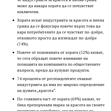
може да накара хората да се почувстват
изключени.
Хората искат индустрията за красота и лична
грижа да се фокусира повече върху това да
кара потребителите да се чувстват по-добре,
отколкото просто да изглеждат по-добре
(74%).
Повече от половината от хората (52%) казват,
че сега обръщат повече внимание на
позицията на компанията по обществените
въпроси, преди да купуват продукти.
74 процента от респондентите очакват
индустрията да има по-широко определение
на думата „красота“.
По-голямата част от хората (69%) казват, че
биха препоръчали марка за красота на своите
приятели и семейство, ако тя помага на