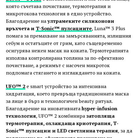
която съчетава почистване, термотерапия и
микротокова технология в едно устройство.
Благодарение на
ултрамеките силиконови
връхчета и
T-Sonic™ пулсациите
, Luna™ 3 Plus
помага за премахване на замърсяванията, излишния
себум и остатъците от грим, като същевременно
осигурява нежен масаж на кожата. Термотерапията
използва контролирана топлина за по-ефективно
почистване, а режимът с насочен микроток
подпомага стягането и изглаждането на кожата.
UFO™ 2
e smart устройство за интензивна
хидратация, което превръща традиционната маска
за лице в бърз и технологичен beauty ритуал.
Благодарение на иновативната
hyper-infusion
технология
, UFO™ 2 комбинира
затопляща
термотерапия, охлаждаща криотерапия, T-
Sonic™ пулсации и LED светлинна терапия
, за да