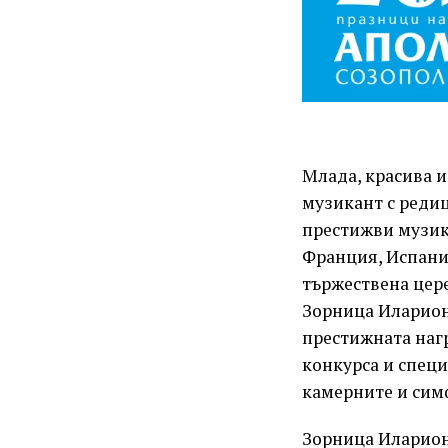
Млада, красива 
музикант с реди
престижви музика
Франция, Испани
тържествена цере
Зорница Иларион
престижната нагр
конкурса и специ
камерните и сим
Зорница Иларион