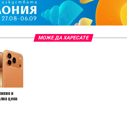
МОЖЕ ДА ХАРЕСАТЕ
нжево в
ална цена