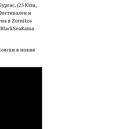
ургас, (23 Юли,
 Фестивален и
на в Zornitza
а BlackSeaRama
ковски в новия