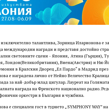
и изключително талантлива, Зорница Иларионова е 
ца международни награди и представя достoйно стра
лни световните сцени – Япония, Атина (Гърция), Ту
я, Лондон(Великобритания), Виена(Австрия) и Ню Й
мония в Кралския Дворец „Ел Пардо“ в Мадрид през 
ова е наградена лично от Нейно Величество Кралица
ада за най-добър млад цигулар. Лауреат на Голямата
алната награда на Френското национално радио. Ред
фонични оркестри в България и чужбина.
ова е специален гост в турнето „ SYMPHONY WAY” на 