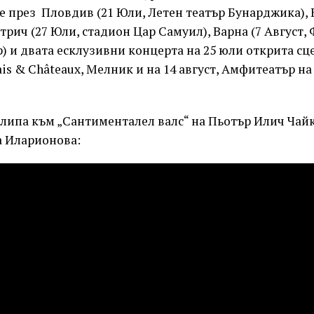
 през Пловдив (21 Юли, Летен театър Бунарджика), Б
етрич (27 Юли, стадион Цар Самуил), Варна (7 Август,
) и двата есклузивни концерта на 25 юли открита сце
lais & Châteaux, Мелник и на 14 август, Амфитеатър н
клипа към „Сантименталел валс“ на Пьотър Илич Чай
а Иларионова: