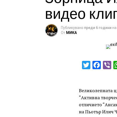
видео кли
Публикувано
преди 6 години
на
От
МИКА
Twitter
Fac
V
Великолепната ц
“Активна творчес
отличието “Ансам
на Пьотър Илич Ч