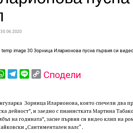
п
30.06.2020
ebook
iber
WhatsApp
Telegram
Line
Copy
Сподели
Link
игуларка Зорница Иларионова, която спечели два пр
ка дейност”, и заедно с пианистката Мартина Табак
бъл на годината”, засне първия си видео клип на р
айковски „Сантиментален валс“ .