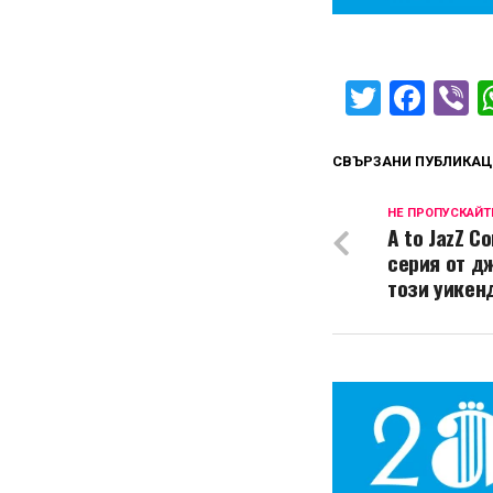
Twitter
Fac
V
СВЪРЗАНИ ПУБЛИКАЦ
НЕ ПРОПУСКАЙТ
A to JazZ C
серия от д
този уикен