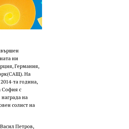
завършен
ната ни
рция, Германия,
орк(САЩ). На
2014-та година,
 София с
 награда на
овен солист на
Васил Петров,