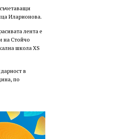
 съчетаващи
ица Иларионова.
расивата лента е
и на Стойчо
икална школа XS
идарност в
ина, по