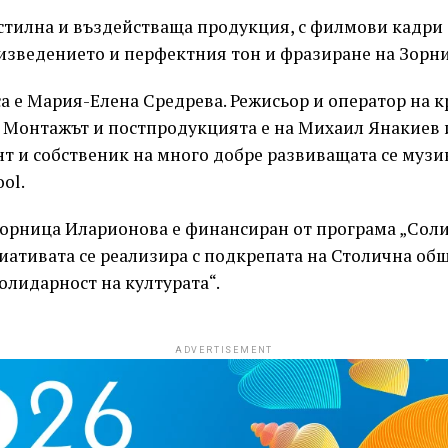
стилна и въздействаща продукция, с филмови кадри
оизведението и перфектния тон и фразиране на Зорн
а е Мария-Елена Средрева. Режисьор и оператор на к
 Монтажът и постпродукцията е на Михаил Янакиев 
нт и собственик на много добре развиващата се муз
ool.
Зорница Иларионова е финансиран от програма „Сол
иативата се реализира с подкрепата на Столична общ
олидарност на културата“.
ADVERTISEMENT