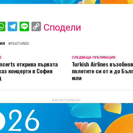
ebook
iber
WhatsApp
Telegram
Line
Copy
Сподели
Link
ИИ
FEATURED
Е
СЛЕДВАЩА ПУБЛИКАЦИЯ
oncerts открива първата
Turkish Airlines възобно
жаз концерти в София
полетите си от и до Бълг
д
юли
ADVERTISEMENT