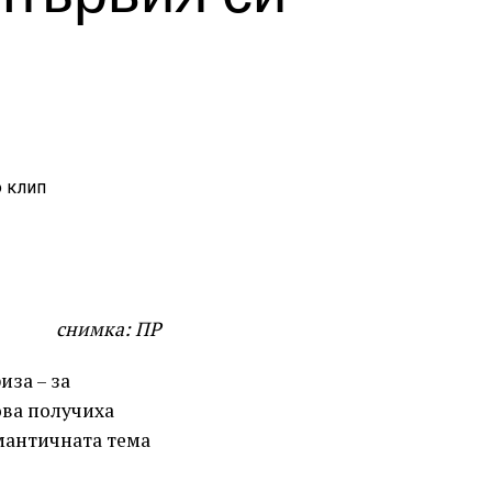
снимка: ПР
иза – за
ова получиха
омантичната тема