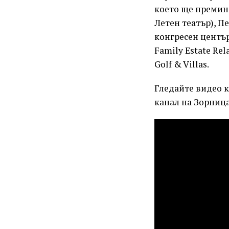
което ще премине
Летен театър), П
конгресен център
Family Estate Re
Golf & Villas.
Гледайте видео 
канал на Зорниц