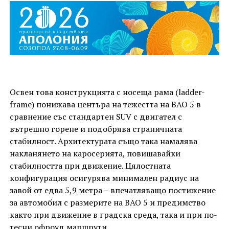
Освен това конструкцията с носеща рама (ladder-
frame) понижава центъра на тежестта на BAO 5 в
сравнение със стандартен SUV с двигател с
вътрешно горене и подобрява страничната
стабилност. Архитектурата също така намалява
накланянето на каросерията, повишавайки
стабилността при движение. Цялостната
конфигурация осигурява минимален радиус на
завой от едва 5,9 метра – впечатляващо постижение
за автомобил с размерите на BAO 5 и предимство
както при движение в градска среда, така и при по-
тесни офроуд маршрути.