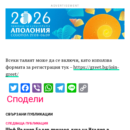
ADVERTISEMENT
Всеки талант може да се включи, като използва
формата за регистрация тук –
https://greet.bg/join-
greet/
Twitter
Facebook
Viber
WhatsApp
Telegram
Line
Copy
Link
Сподели
СВЪРЗАНИ ПУБЛИКАЦИИ
СЛЕДВАЩА ПУБЛИКАЦИЯ
Шеф Реджеп Бадев пренася духа на Италия в