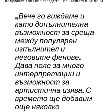
получават YouTube звездите The Clashers и Айде БГ.
„
Вече го виждаме и
като допълнителна
възможност за среща
между популярен
изпълнител и
неговите фенове.
Дава поле за много
интерпретации и
възможност за
артистична изява. С
времето ще добавим
още няколко