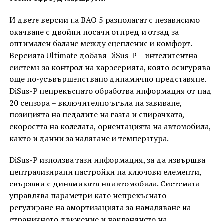
И двете версии на BAO 5 разполагат с независимо
окачване с двойни носачи отпред и отзад за
оптимален баланс между сцепление и комфорт.
Версията Ultimate добавя DiSus-P – интелигентна
система за контрол на каросерията, която осигурява
още по-усъвършенствано динамично представяне.
DiSus-P непрекъснато обработва информация от над
20 сензора – включително ъгъла на завиване,
позицията на педалите на газта и спирачката,
скоростта на колелата, ориентацията на автомобила,
както и данни за налягане и температура.
DiSus-P използва тази информация, за да извършва
централизирани настройки на ключови елементи,
свързани с динамиката на автомобила. Системата
управлява параметри като непрекъснато
регулиране на амортизацията за намаляване на
страничното движение и накланянето на