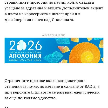
страничните прозорци по начин, който създава
усещане за здравина и защита. Допълнителен акцент
в цвета на каросерията е интегриран и в
дизайнерския панел над C-колоната.
ADVERTISEMENT
Страничните прагове включват фиксирани
степенки за по-лесно качване и слизане от BAO 5, а
при версиите Ultimate те се разгъват електрически
за още по-голямо удобство.