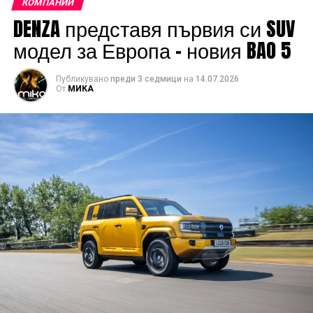
КОМПАНИИ
DENZA представя първия си SUV
модел за Европа – новия BAO 5
Публикувано
преди 3 седмици
на
14.07.2026
От
МИКА