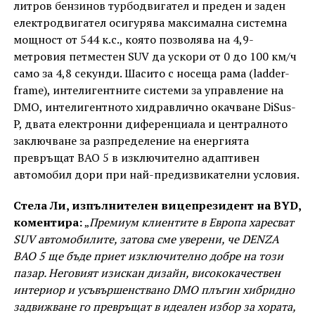
литров бензинов турбодвигател и преден и заден
електродвигател осигурява максимална системна
мощност от 544 к.с., която позволява на 4,9-
метровия петместен SUV да ускори от 0 до 100 км/ч
само за 4,8 секунди. Шасито с носеща рама (ladder-
frame), интелигентните системи за управление на
DMO, интелигентното хидравлично окачване DiSus-
P, двата електронни диференциала и централното
заключване за разпределение на енергията
превръщат BAO 5 в изключително адаптивен
автомобил дори при най-предизвикателни условия.
Стела Ли, изпълнителен вицепрезидент на BYD,
коментира:
„
Премиум клиентите в Европа харесват
SUV автомобилите, затова сме уверени, че DENZA
BAO 5 ще бъде приет изключително добре на този
пазар. Неговият изискан дизайн, висококачествен
интериор и усъвършенствано DMO плъгин хибридно
задвижване го превръщат в идеален избор за хората,