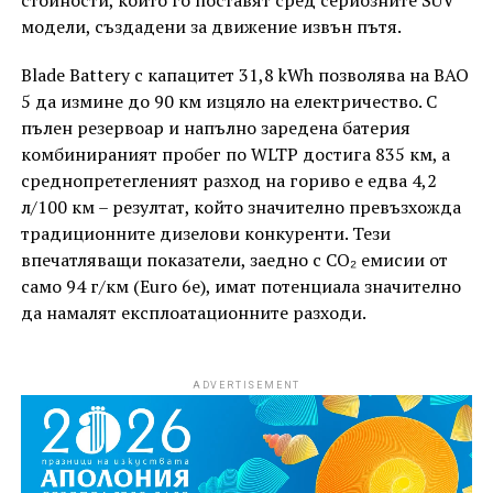
стойности, които го поставят сред сериозните SUV
модели, създадени за движение извън пътя.
Blade Battery с капацитет 31,8 kWh позволява на BAO
5 да измине до 90 км изцяло на електричество. С
пълен резервоар и напълно заредена батерия
комбинираният пробег по WLTP достига 835 км, а
среднопретегленият разход на гориво е едва 4,2
л/100 км – резултат, който значително превъзхожда
традиционните дизелови конкуренти. Тези
впечатляващи показатели, заедно с CO₂ емисии от
само 94 г/км (Euro 6e), имат потенциала значително
да намалят експлоатационните разходи.
ADVERTISEMENT