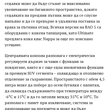
седалки може да бъде сгънат за максимално
увеличаване на багажното пространство, докато
седалката на предния пътник може да се спусне
напълно и да се превърне в удължена поставка за
крака за пътника отзад. Всички версии на BAO 5 са
оборудвани с кожена тапицерия, като Ultimate
предлага кожа клас Nappa за още по-изискано
усещане.
Централната конзола разполага с електрически
регулируем държач за чаши с функция за
повдигане, както и с още една иновативна функция
за премиум SUV сегмента – охлаждащо и отопляемо
отделение за съхранение. Пространството с обем 4,5
литра може да побере до осем бутилки с напитки,
да охлажда съдържанието при температура между
-6°C и 15°C и да го затопля между 35°C и 50°C. То
разполага с памет при изключване, система за
разпознаване на предмети и може да бъде