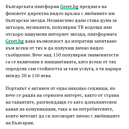
Българскaта платформа
Greet.bg
предлага на
феновете директна видео връзка с любимите им
български звезди. Независимо дали става дума за
актьори, музиканти, популярни ТВ водещи или
отскоро нашумели интернет звезди, платформата
Greet.bg
дава възможност да изпратиш запитване
към всеки от тях и да получиш лично видео
съобщение. Вече над 150 популярни знаменитости
са се включили в инициативата, като всеки от тях
определя сам стойността за тази услуга, а тя варира
между 20 и 150 лева.
Порталът е активен от едва няколко седмици, но
вече се радва на сериозен интерес, както от страна
на талантите, разглеждащи го като допълнителен
канал на комуникация, така и на потребителите,
които мечтаят да си поговорят лично с любимците
на България.