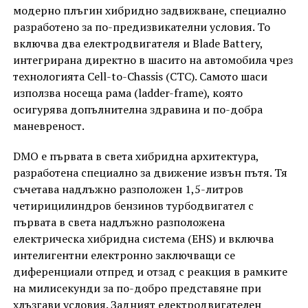
модерно плъгин хибридно задвижване, специално
разработено за по-предизвикателни условия. То
включва два електродвигателя и Blade Battery,
интегрирана директно в шасито на автомобила чрез
технологията Cell-to-Chassis (CTC). Самото шаси
използва носеща рама (ladder-frame), която
осигурява допълнителна здравина и по-добра
маневреност.
DMO е първата в света хибридна архитектура,
разработена специално за движение извън пътя. Тя
съчетава надлъжно разположен 1,5-литров
четирицилиндров бензинов турбодвигател с
първата в света надлъжно разположена
електрическа хибридна система (EHS) и включва
интелигентни електронно заключващи се
диференциали отпред и отзад с реакция в рамките
на милисекунди за по-добро представяне при
хлъзгави условия. Задният електродвигателен