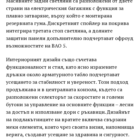
Масивните задни светлини са разположени от двете
страни на електрическия багажник с функция за
плавно затваряне, върху който е монтирана
резервната гума. Дискретният спойлер на покрива
интегрира третата стоп светлина, а долните
защитни панели допълнително подчертават офроуд
възможностите на BAO 5.
Интериорният дизайн също съчетава
функционалност и стил, като ясно изразените
дръжки около арматурното табло подчертават
усещането за стабилност и увереност. Този подход
продължава и в централната конзола, където са
разположени селекторът за скоростите и големи
бутони за управление на основните функции – лесни
за достъп и използване дори с ръкавици. Дизайнът
на подлакътниците на вратите включва свързани
меки елементи, които чрез своята визия, напомняща
верига, създават усещане за здравина и сигурност.