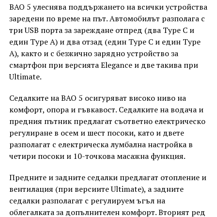
BAO 5 улеснява поддържането на всички устройства
заредени по време на път. Автомобилът разполага с
три USB порта за зареждане отпред (два Type C и
един Type A) и два отзад (един Type C и един Type
A), както и с безжично зарядно устройство за
смартфон при версията Elegance и две такива при
Ultimate.
Седалките на BAO 5 осигуряват високо ниво на
комфорт, опора и гъвкавост. Седалките на водача и
предния пътник предлагат съответно електрическо
регулиране в осем и шест посоки, като и двете
разполагат с електрическа лумбална настройка в
четири посоки и 10-точкова масажна функция.
Предните и задните седалки предлагат отопление и
вентилация (при версиите Ultimate), а задните
седалки разполагат с регулируем ъгъл на
облегалката за допълнителен комфорт. Вторият ред