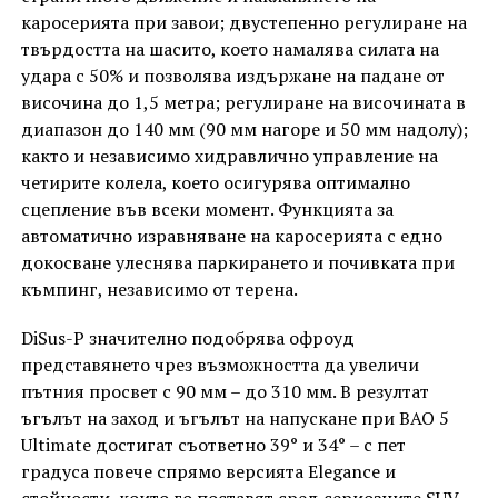
каросерията при завои; двустепенно регулиране на
твърдостта на шасито, което намалява силата на
удара с 50% и позволява издържане на падане от
височина до 1,5 метра; регулиране на височината в
диапазон до 140 мм (90 мм нагоре и 50 мм надолу);
както и независимо хидравлично управление на
четирите колела, което осигурява оптимално
сцепление във всеки момент. Функцията за
автоматично изравняване на каросерията с едно
докосване улеснява паркирането и почивката при
къмпинг, независимо от терена.
DiSus-P значително подобрява офроуд
представянето чрез възможността да увеличи
пътния просвет с 90 мм – до 310 мм. В резултат
ъгълът на заход и ъгълът на напускане при BAO 5
Ultimate достигат съответно 39° и 34° – с пет
градуса повече спрямо версията Elegance и