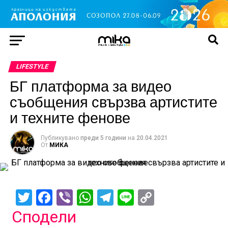
LIFESTYLE
БГ платформа за видео
съобщения свързва артистите
и техните фенове
Публикувано
преди 5 години
на
20.04.2021
От
МИКА
Twitter
Facebook
Viber
WhatsApp
Telegram
Line
Copy
Link
Сподели