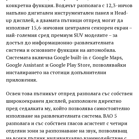
конкретна функция. Водачът разполага с 12,3-инчов
напълно дигитален инструментален панел и Head-
up дисплей, а двамата пътници отпред могат да
използват 15,6-инчовия централен сензорен екран –
най-големия сред премиум SUV моделите – за
достъп до информационно-развлекателната
система и основните функции на автомобила.
Системата включва Google built-in с Google Maps,
Google Assistant и Google Play Store, позволявайки
инсталирането на стотици допълнителни
приложения.
Освен това пътникът отпред разполага със собствен
широкоекранен дисплей, разположен директно
пред седалката му, който позволява самостоятелно
използване на развлекателната система. BAO 5
разполага и със собствен гласов асистент с четири
отделни зони за разпознаване на звук, позволяващ
на всеки пътник индивидуално взаимодействие с