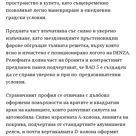
пространство в купето, като същевременно
позволяват лесно маневриране в ежедневни
градски условия.
Предната част впечатлява със силно и уверено
излъчване, като звездовидните пръстеновидни
фарове обгръщат тъмната решетка, върху която
ясно и изчистено е позиционирано логото на DENZA.
Релефната долна част на бронята и контрастният
предпазен панел подчертават, че BAO 5 е създаден
да се справя уверено и при по-предизвикателни
условия.
Страничният профил се отличава с дълбоко
оформени повърхности на вратите и квадратни
арки на калниците, които разчупват силуета на
автомобила. Силно изразената A-колона, линията на
покрива, подчертана от стандартните алуминиеви
релси, и почти вертикалната D-колона оформят