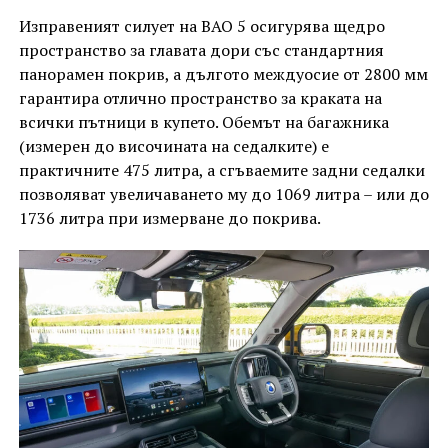
Изправеният силует на BAO 5 осигурява щедро
пространство за главата дори със стандартния
панорамен покрив, а дългото междуосие от 2800 мм
гарантира отлично пространство за краката на
всички пътници в купето. Обемът на багажника
(измерен до височината на седалките) е
практичните 475 литра, а сгъваемите задни седалки
позволяват увеличаването му до 1069 литра – или до
1736 литра при измерване до покрива.