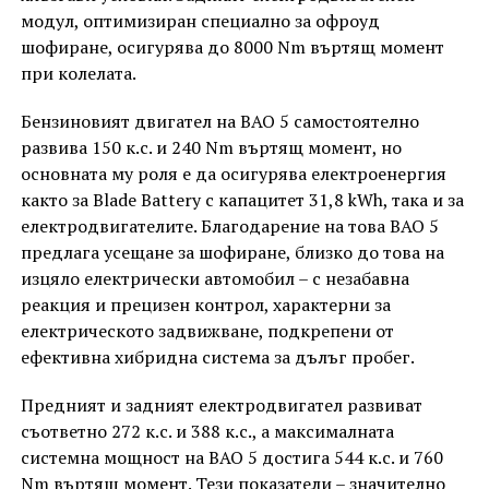
модул, оптимизиран специално за офроуд
шофиране, осигурява до 8000 Nm въртящ момент
при колелата.
Бензиновият двигател на BAO 5 самостоятелно
развива 150 к.с. и 240 Nm въртящ момент, но
основната му роля е да осигурява електроенергия
както за Blade Battery с капацитет 31,8 kWh, така и за
електродвигателите. Благодарение на това BAO 5
предлага усещане за шофиране, близко до това на
изцяло електрически автомобил – с незабавна
реакция и прецизен контрол, характерни за
електрическото задвижване, подкрепени от
ефективна хибридна система за дълъг пробег.
Предният и задният електродвигател развиват
съответно 272 к.с. и 388 к.с., а максималната
системна мощност на BAO 5 достига 544 к.с. и 760
Nm въртящ момент. Тези показатели – значително