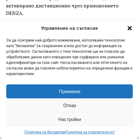
активирано дистанционно чрез приложението
DENZA.
Приложението може да се използва и за споделяне
Управление на съгласие
на дигиталния ключ на BAO 5, който позволява
отключване, заключване и стартиране на
За да осигурим най-доброто изживяване, използваме технологии
като "бисквитки" за съхранение и/или достъп до информация за
автомобила. NFC дигиталният ключ на автомобила
устройството. Съгласяването с тези технологии ще ни позволи да
работи без необходимост от мобилна мрежа и може
обработваме данни като поведение при сърфиране или уникални
да се използва дори при нисък заряд на батерията
идентификатори на този сайт. Несъгласяването или оттеглянето на
съгласие може да повлияе неблагоприятно на определени функции и
на телефона.
характеристики.
Приемане
ADVERTISEMENT
Отказ
Настройки
Политика за бисквитки
Политика за поверителност