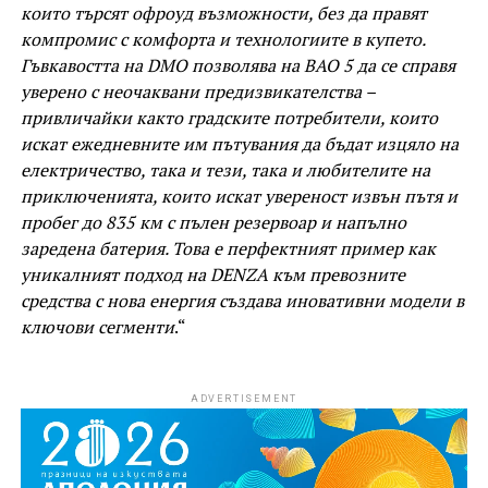
които търсят офроуд възможности, без да правят
компромис с комфорта и технологиите в купето.
Гъвкавостта на DMO позволява на BAO 5 да се справя
уверено с неочаквани предизвикателства –
привличайки както градските потребители, които
искат ежедневните им пътувания да бъдат изцяло на
електричество, така и тези, така и любителите на
приключенията, които искат увереност извън пътя и
пробег до 835 км с пълен резервоар и напълно
заредена батерия. Това е перфектният пример как
уникалният подход на DENZA към превозните
средства с нова енергия създава иновативни модели в
ключови сегменти
.“
ADVERTISEMENT