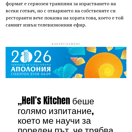
формат е сериозен трамплин за израстването на
всеки готвач, но с отварянето на собствените си
ресторанти вече показва на хората това, което е той
самият извън телевизионния ефир.
ADVERTISEMENT
„Hell’s Kitchen беше
голямо изпитание,
което ме научи за
пореден път, че трябва