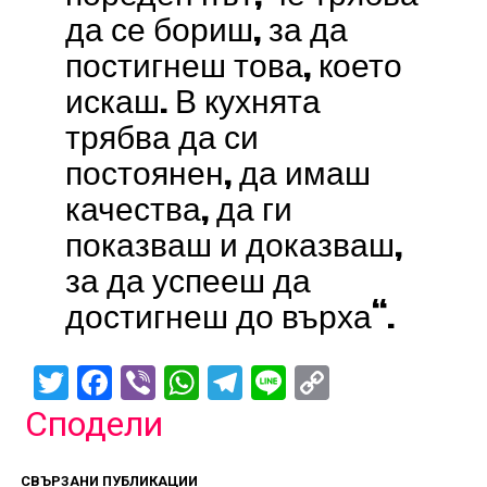
да се бориш, за да
постигнеш това, което
искаш. В кухнята
трябва да си
постоянен, да имаш
качества, да ги
показваш и доказваш,
за да успееш да
достигнеш до върха“.
Twitter
Facebook
Viber
WhatsApp
Telegram
Line
Copy
Link
Сподели
СВЪРЗАНИ ПУБЛИКАЦИИ