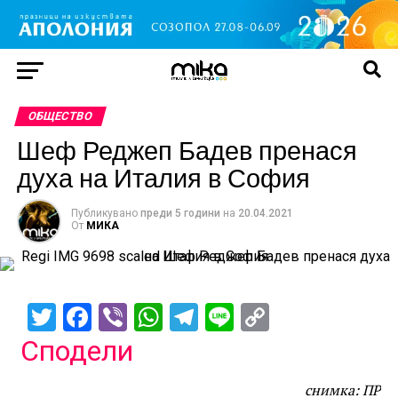
ОБЩЕСТВО
Шеф Реджеп Бадев пренася
духа на Италия в София
Публикувано
преди 5 години
на
20.04.2021
От
МИКА
Twitter
Facebook
Viber
WhatsApp
Telegram
Line
Copy
Link
Сподели
снимка: ПР