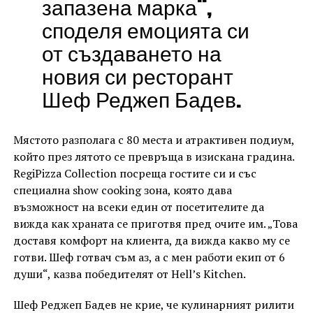
запазена марка“,
споделя емоцията си
от създаването на
новия си ресторант
Шеф Реджеп Бадев.
Мястото разполага с 80 места и атрактивен подиум,
който през лятото се превръща в изискана градина.
RegiPizza Collection посреща гостите си и със
специална show cooking зона, която дава
възможност на всеки един от посетителите да
вижда как храната се приготвя пред очите им. „Това
доставя комфорт на клиента, да вижда какво му се
готви. Шеф готвач съм аз, а с мен работи екип от 6
души“, казва победителят от Hell’s Kitchen.
Шеф Реджеп Бадев не крие, че кулинарният рилити