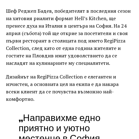
Шеф Реджеп Бадев, победителят в последния сезон
на хитовия риалити формат Hell’s Kitchen, ще
пренесе духа на Италия в центъра на София. На 24
април (събота) той ще открие за посетители и своя
първи ресторант в столицата под името RegiPizza
Collection, след като от една година жителите и
гостите на Пловдив имат удоволствието да се
насладят на кулинарните му специалитети.
Дизайнът на RegiPizza Collection е елегантен и
изчистен, а основната цел на екипа е да накара
всеки клиент да се почувства възможно най-
комфортно.
„Направихме едно
приятно и уютно
местенце в София,