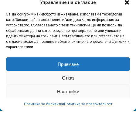
Управление на съгласие
КУЛТУРА
За да осигурим най-доброто изживяване, използваме технологии
„Ахинора“ на Аполония 2026 в
като "бисквитки" за съхранение и/или достъп до информация за
устройството. Съгласяването с тези технологии ще ни позволи да
Созопол
обработваме данни като поведение при сърфиране или уникални
идентификатори на този сайт. Несъгласяването или оттеглянето на
съгласие може да повлияе неблагоприятно на определени функции и
Публикувано
преди 11 часа
на
07.08.2026
От
МИКА
характеристики.
Приемане
Отказ
Настройки
Политика за бисквитки
Политика за поверителност