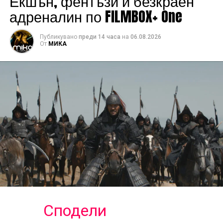
Екшън, фентъзи и безкраен
адреналин по FILMBOX+ One
Публикувано
преди 14 часа
на
06.08.2026
От
МИКА
Сподели