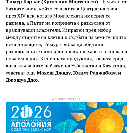
Тимур Барлас (Кристиан Мортенсен)
– белязан от
битките воин, който се издига в Централна Азия
през XIV век, когато Монголската империя се
разпада, а Пътят на коприната е разкъсван от
враждуващи владетели. Изправен пред избор
между старите си клетви и съдбата на земите, които
иска да защити, Тимур трябва да обедини
разпокъсаните сили и да превърне хаоса в основа на
нова империя. В епичната продукция, заснета сред
впечатляващите пейзажи на Узбекистан и Казахстан,
участват още
Махеш Джаду, Юлдуз Раджабова и
Джошуа Джо
.
ADVERTISEMENT