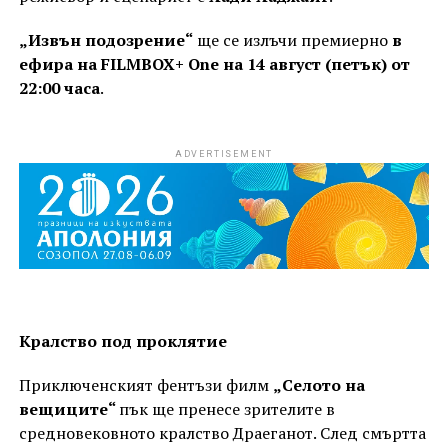
„Извън подозрение“
ще се излъчи премиерно
в
ефира на FILMBOX+ One на 14 август (петък) от
22:00 часа
.
ADVERTISEMENT
Кралство под проклятие
Приключенският фентъзи филм
„Селото на
вещиците“
пък ще пренесе зрителите в
средновековното кралство Драеганот. След смъртта