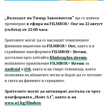
„Възходът на Тимур Завоевателя“
ще се излъчи
премиерно
в ефира на FILMBOX+ One на 22 август
(събота) от 22:00 часа
.
Зрителите могат да се насладят тематичните
филмови маратони на
FILMBOX+ One
, както и в
стрийминг платформата
FILMBOX+ Stream
,
достъпна чрез уебсайта
filmboxplus.stream
,
мобилното приложение
FILMBOX+ Stream
за
Android
и
iOS
, както и на смарт телевизор, което
позволява на абонатите лесно и бързо да се потопят
в света на филмите и сериалите.
Зрителите могат да активират достъпа си чрез
платформата „Моят A1“, както и на
www.a1.bg/filmbox