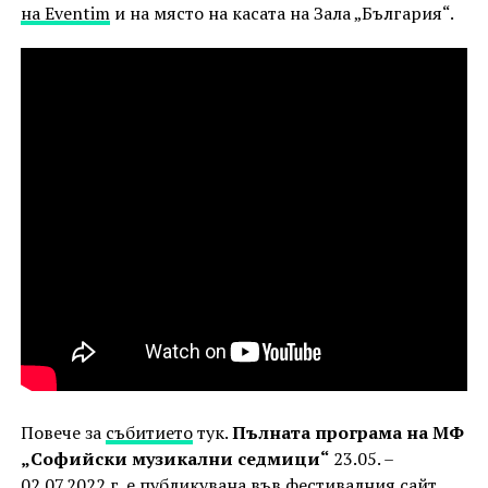
на Eventim
и на място на касата на Зала „България“.
Повече за
събитието
тук.
Пълната програма на МФ
„Софийски музикални седмици“
23.05. –
02.07.2022 г. е публикувана във
фестивалния сайт.