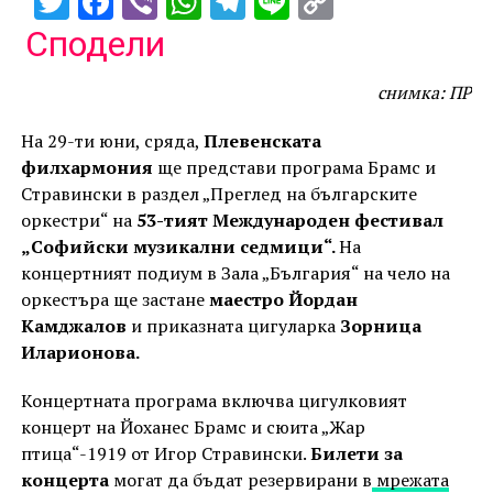
Twitter
Facebook
Viber
WhatsApp
Telegram
Line
Copy
Link
Сподели
снимка: ПР
На 29-ти юни, сряда,
Плевенската
филхармония
ще представи програма Брамс и
Стравински в раздел „Преглед на българските
оркестри“ на
53-тият Международен фестивал
„Софийски музикални седмици“.
На
концертният подиум в Зала „България“ на чело на
оркестъра ще застане
маестро Йордан
Камджалов
и приказната цигуларка
Зорница
Иларионова.
Концертната програма включва цигулковият
концерт на Йоханес Брамс и сюита „Жар
птица“-1919 от Игор Стравински.
Билети за
концерта
могат да бъдат резервирани в
мрежата