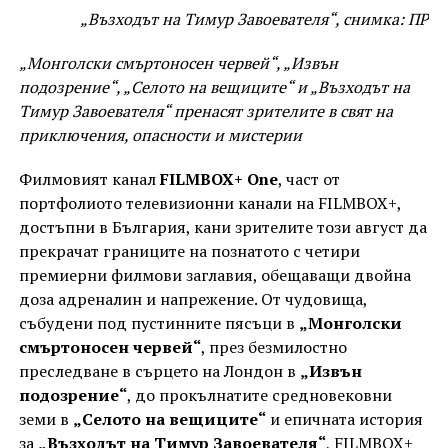
„Възходът на Тимур Завоевателя“, снимка: ПР
„Монголски смъртоносен червей“, „Извън
подозрение“, „Селото на вещиците“ и „Възходът на
Тимур Завоевателя“ пренасят зрителите в свят на
приключения, опасности и мистерии
Филмовият канал
FILMBOX+ One
, част от
портфолиото телевизионни канали на FILMBOX+,
достъпни в България, кани зрителите този август да
прекрачат границите на познатото с четири
премиерни филмови заглавия, обещаващи двойна
доза адреналин и напрежение. От чудовища,
събудени под пустинните пясъци в
„Монголски
смъртоносен червей“
, през безмилостно
преследване в сърцето на Лондон в
„Извън
подозрение“
, до прокълнатите средновековни
земи в
„Селото на вещиците“
и епичната история
за
„Възходът на Тимур Завоевателя“
, FILMBOX+