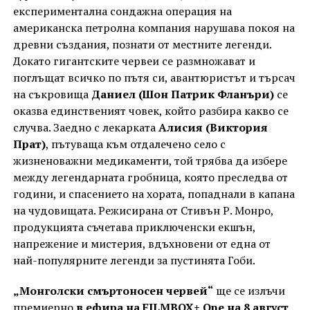
експериментална сондажна операция на
американска петролна компания нарушава покоя на
древни създания, познати от местните легенди.
Докато гигантските червеи се размножават и
поглъщат всичко по пътя си, авантюристът и търсач
на съкровища
Даниел (Шон Патрик Фланъри)
се
оказва единственият човек, който разбира какво се
случва. Заедно с лекарката
Алисия (Виктория
Прат)
, пътуваща към отдалечено село с
жизненоважни медикаменти, той трябва да избере
между легендарната гробница, която преследва от
години, и спасението на хората, попаднали в капана
на чудовищата. Режисирана от Стивън Р. Монро,
продукцията съчетава приключенски екшън,
напрежение и мистерия, вдъхновени от една от
най-популярните легенди за пустинята Гоби.
„Монголски смъртоносен червей“
ще се излъчи
премиерно
в ефира на FILMBOX+ One на 8 август