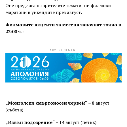
One предлага на зрителите тематични филмови
маратони в уикендите през август.
Филмовите акценти за месеца започват точно в
22:00 ч.:
ADVERTISEMENT
„Монголски смъртоносен червей“
– 8 август
(събота)
„Извън подозрение“
– 14 август (петък)