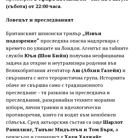
(събота) от 22:00 часа
.
Ловецът и преследваният
Британският шпионски трилър
„Извън
подозрение“
проследява опасна надпревара с
времето по улиците на Лондон. Агентът на тайните
служби
Юън (Шон Бийн)
получава неофициална
задача да открие и неутрализира родения във
Великобритания атентатор
Аш (Абхин Галейя)
и
свързаната с него терористична група. Историята
обаче не свършва само с традиционното
преследване – тя разказва за преследвача и
преследвания, разкривайки техните морални
избори, лични травми и идеологически
противоречия, които ги водят към неизбежен
сблъсък. Сред актьорския състав са още
Шарлот
Рамплинг, Тапънс Мидълтън и Том Бърк
, а
режисьор и сценарист е
Хади Хаджайг
.