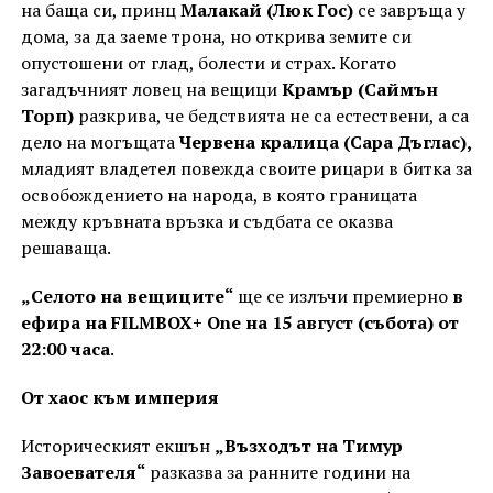
на баща си, принц
Малакай (Люк Гос)
се завръща у
дома, за да заеме трона, но открива земите си
опустошени от глад, болести и страх. Когато
загадъчният ловец на вещици
Крамър (Саймън
Торп)
разкрива, че бедствията не са естествени, а са
дело на могъщата
Червена кралица (Сара Дъглас),
младият владетел повежда своите рицари в битка за
освобождението на народа, в която границата
между кръвната връзка и съдбата се оказва
решаваща.
„Селото на вещиците“
ще се излъчи премиерно
в
ефира на FILMBOX+ One на 15 август (събота) от
22:00 часа
.
От хаос към империя
Историческият екшън
„Възходът на Тимур
Завоевателя“
разказва за ранните години на