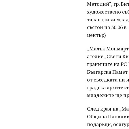
Методий“, гр. Би
художествено съб
талантливи млад
състои на 30.06 
център)
„Малък Монмартъ
ателие „Свети Ки
границите на РС
Българска Памет 
от съседката ни 
градска архитект
младежите ще пр
След края на „М
Община Пловдив 
подаръци, осигур