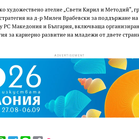
ко художествено ателие „Свети Кирил и Методий“, гр.
стратегия на д-р Милен Врабевски за поддържане на
 РС Македония и България, включваща организиран
ия за кариерно развитие на младежи от двете страни
ADVERTISEMENT