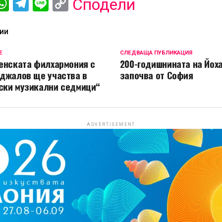
ebook
iber
WhatsApp
Telegram
Line
Copy
Сподели
Link
ИИ
Е
СЛЕДВАЩА ПУБЛИКАЦИЯ
енската филхармония с
200-годишнината на Йох
джалов ще участва в
започва от София
ски музикални седмици“
ADVERTISEMENT