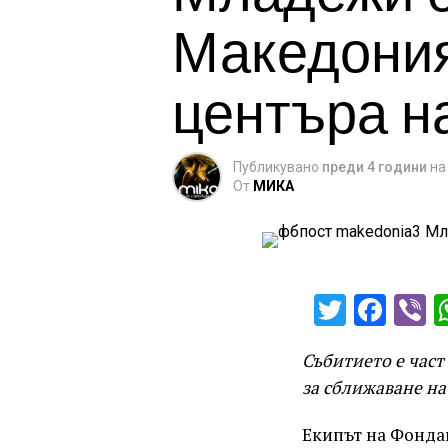
Македония
центъра н
Публикувано
преди 4 години
на
От
МИКА
Twitter
Fac
V
Събитието е част
за сближаване на
Екипът на Фонда