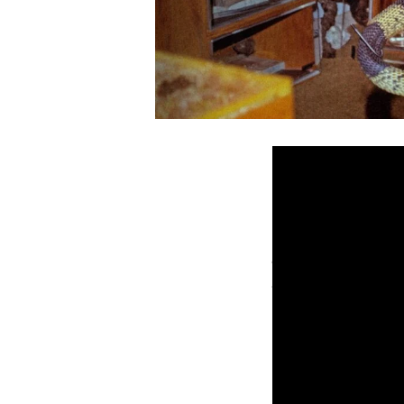
Спод
Дързък поглед къ
долари
Петсерийната до
Films, A24 и Cen
(HBO Original „Ш
платформата HBO