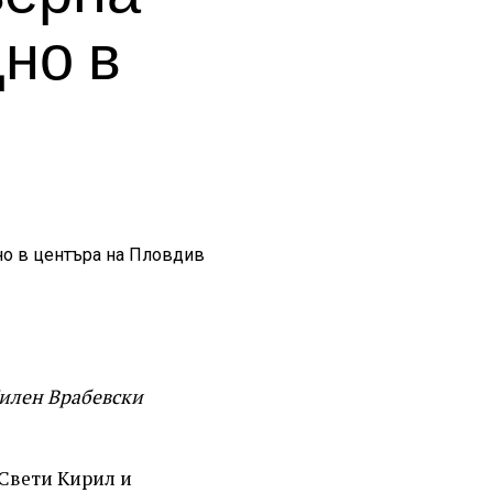
но в
Милен Врабевски
„Свети Кирил и