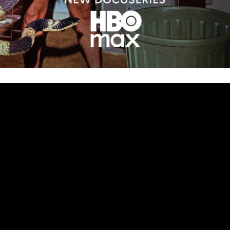
ели
м подземния свят на нелегалната търговия с влечуги
кументална HBO Original поредица „Божиите чудови
tral Pictures, режисирана от номинирания за награда 
оу-шимпанзета: Kогато падне завесата“), вече дебют
 Max. По един нов епизод ще става наличен всеки пе