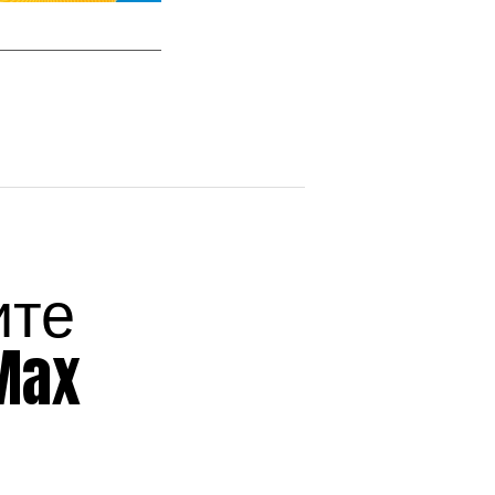
ите
Max