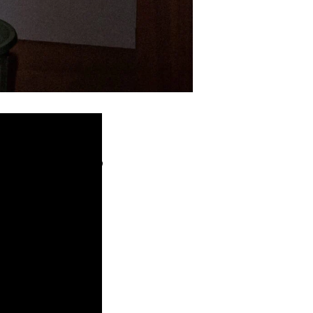
снимка: HBO
 за милиарди
ща“ от Goode
„Еми®“ Ерик Гуд
ира в стрийминг
тък до финала на