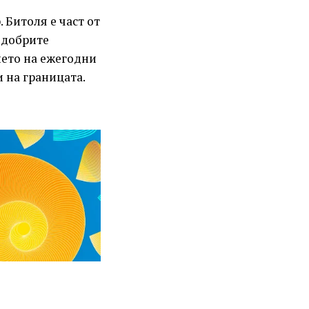
 Битоля е част от
 добрите
ето на ежегодни
 на границата.