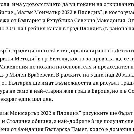
толя има удоволствието да ви покани на откриванет
итие „Малък Монматър 2022 в Пловдив“, в което уча
ежи от България и Република Северна Македония. От
в 10:30 ч. на Гребния канал в град Пловдив (в района 
р“ е традиционно събитие, организирано от Детско
рил и Методи“ в гр. Битоля, което за пръв път ще се 
 Македония по покана на основателя и председател 
д-р Милен Врабевски. В рамките на 5 дни над 20 мл
и от България ще имат възможността да рисуват трад
ура не само в най-стария жив град в Европа, но и в С
екарат един цял ден.
алък Монмартър 2022 в Пловдив“ рисунките ще бъдат
и Столична община, а най-добрите 8 ще получат сп
ени от Фондация Българска Памет, която е домакин 