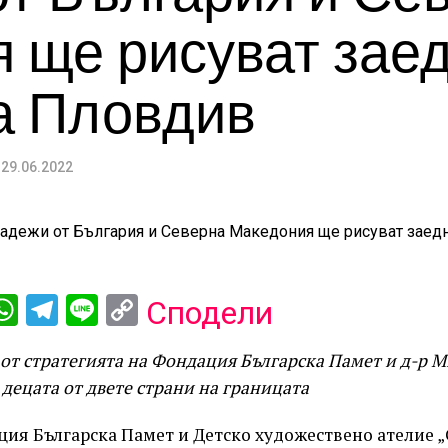
 ще рисуват заед
а Пловдив
29.06.2022
ebook
iber
WhatsApp
Telegram
Line
Copy
Сподели
Link
 от стратегията на Фондация Българска Памет и д-р 
 децата от двете страни на границата
ция Българска Памет и Детско художествено ателие 