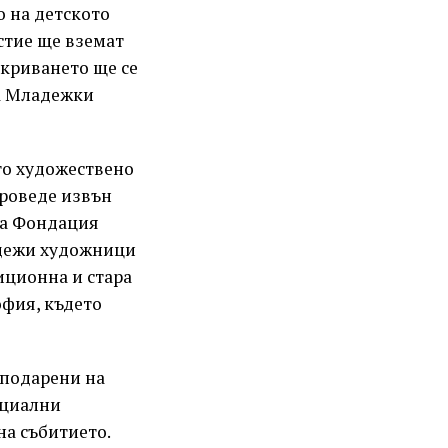
о на детското
стие ще вземат
криването ще се
на Младежки
то художествено
проведе извън
на Фондация
адежи художници
иционна и стара
офия, където
 подарени на
ециални
на събитието.